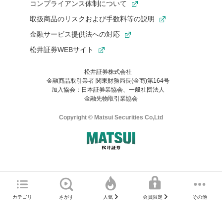
コンプライアンス体制について
取扱商品のリスクおよび手数料等の説明
金融サービス提供法への対応
松井証券WEBサイト
松井証券株式会社
金融商品取引業者 関東財務局長(金商)第164号
お気に入り機能は松井証券の会員限定の機能です。
加入協会：日本証券業協会、一般社団法人
お気に入り登録いただくと、後からいつでもお気に入りのコンテ
金融先物取引業協会
ンツを一覧でご確認いただけます。
ご利用いただくには口座開設が必要です。
Copyright © Matsui Securities Co,Ltd
すでに松井証券の口座をお持ちでお気に入り登録ができない場合
はご利用の端末で一度ログインしてください。
口座開設(無料)
ご利用の環境(Internet Explorer)は、本サイトの
推奨環境外
のた
マネーサテライトのWEBサイトへようこそ
め、
一部の機能が正常に動作しない可能性があります。
ログイン
直前にご覧いただいていたWEBサイトは、当社が作成したもので
カテゴリ
さがす
その他
人気
会員限定
Microsoft Edge
などをご利用ください。
はありません。
そこに掲載されている感想や評価はあくまでもWEBサイトの作成
口座開設サポート 電話番号