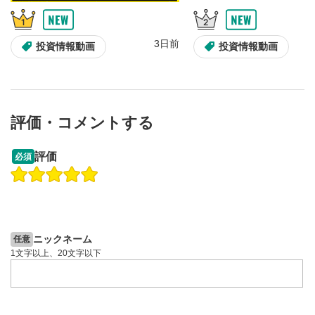
3日前
投資情報動画
投資情報動画
評価・コメントする
09:12
14:57
評価
必須
操作説明動画
操作説明動画
2ヶ月前
6日前
投資情報動画
投資情報動画
ニックネーム
任意
1文字以上、20文字以下