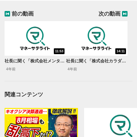
前の動画
次の動画
11:53
14:11
動画再生エリア
1
社長に聞く「株式会社メンタルヘルステクノロジーズ」
社長に聞く「株式会社カラダノート」
動画再生エリアをクリックすると、動画を再生または
4年前
4年前
一時停止します。
操作メニュー
2
動画再生エリアにマウスを乗せると表示されます。
関連コンテンツ
再生/一時停止
3
動画を再生または一時停止します。
10秒戻し/10秒送り
4
10秒、動画を巻き戻し/早送りします。