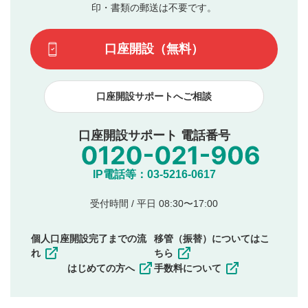
動画の評価
3
ます。掲載されるまでに日数がかかる場合や掲載されない
印・書類の郵送は不要です。
場合があります。また、審査結果および結果の理由につい
この動画の平均評価が表示されます。（最大評価は5.0
てはお答えできません。各動画コンテンツへの掲載をもっ
です）
口座開設（無料）
て結果のご連絡といたします。ご了承ください。
下記の項目に該当すると判断された投稿内容は、掲載を
見合わせる場合がございます。
口座開設サポートへご相談
本動画コンテンツとは無関係の内容の投稿
他者への誹謗中傷や差別的表現投稿
公序良俗に反する内容の投稿
口座開設サポート 電話番号
氏名、住所、電話番号など個人を特定できる情報の
投稿
他のサイトへの誘導や営利目的、広告・宣伝を目
IP電話等：03-5216-0617
的とした投稿
他者の権利（商標、著作権、その他の知的財産
受付時間 / 平日 08:30〜17:00
権）を侵害するような投稿
同一内容の多重投稿
個人口座開設完了までの流
移管（振替）についてはこ
その他当社が不適切と判断した投稿
れ
ちら
一度投稿した評価およびコメントの変更・削除はできま
はじめての方へ
手数料について
せんので、内容をご確認のうえ投稿してください。
利用者は、利用者が投稿したコメントの著作権およびそ