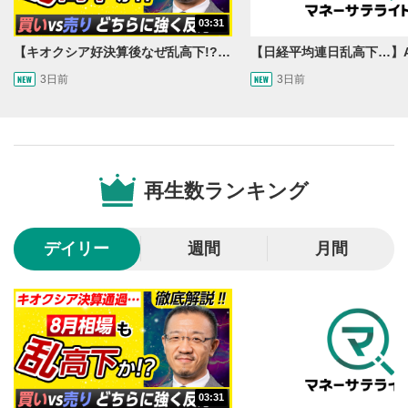
シークバー
03:31
5
再生位置を示しています。再生したい位置をクリック
【キオクシア好決算後なぜ乱高下!?】買い材料は自社株買いと株式分割/売りのサインとは…？
するとその位置から動画が再生されます。
3日前
3日前
画質/再生速度の設定
6
画質の選択/再生速度の変更ができます。
音量調整
7
再生数ランキング
スライダーを上下すると音量が調整できます。
全画面表示
8
デイリー
週間
月間
動画が全画面で表示されます。再度クリックすると元
のサイズに戻ります。
03:31