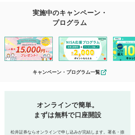
評価・コメントの
実施中のキャンペーン・
投稿に関する注意
プログラム
マネーサテライトでは利用者同士の情報交換・情報収集など
を目的として、各動画コンテンツに、評価およびコメントの
投稿ができます。利用者は以下の注意事項をご理解のうえ、
閲覧および投稿を行うものとしてください。
他の利用者が動画を視聴される際の参考になるコメントをお
待ちしております。
なお、投稿をもって、本注意事項に同意されたものとみなし
キャンペーン・プログラム一覧
ます。
コメントの内容は、当社の公式な見解や意見ではありま
評価・コメントエリア
1
せん。当社は利用者より投稿された内容について一切の責
星を押下すると1～5段階で評価できます。
任を負いません。利用者ご自身の責任で閲覧および投稿を
オンラインで簡単。
行ってください。
投稿するボタン
2
当社は、利用者同士、もしくは利用者と第三者間のトラ
まずは無料で口座開設
星で評価をすると投稿できます。（お名前とコメント
ブルによって生じた損害に対して一切の責任を負いませ
の入力は任意です）（※コメントは承認制です）
ん。
評価およびコメントは当社にて審査のうえ、掲載となり
松井証券ならオンラインで申し込みが完結します。署名・捺