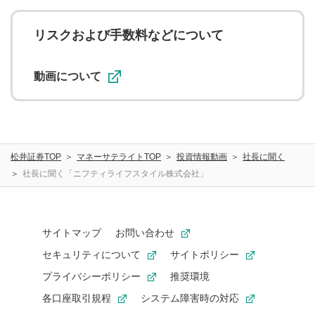
の他の著作権法上の全権利を当社に対して無償で利用する
ことを承諾したものとします。また、利用者は、コメント
に関する著作者人格権を行使しないことに同意します。利
リスクおよび手数料などについて
用者が投稿したコメントは、当社サービスの広告・宣伝、
利用促進の目的で、印刷物・WEBサイト・SNS等に掲載す
ることがあります。
動画について
松井証券TOP
マネーサテライトTOP
投資情報動画
社長に聞く
社長に聞く「ニフティライフスタイル株式会社」
サイトマップ
お問い合わせ
セキュリティについて
サイトポリシー
プライバシーポリシー
推奨環境
各口座取引規程
システム障害時の対応