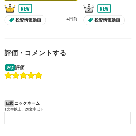
4日前
投資情報動画
投資情報動画
評価・コメントする
13:33
14:57
評価
必須
操作説明動画
操作説明動画
2ヶ月前
4日前
投資情報動画
投資情報動画
ニックネーム
任意
1文字以上、20文字以下