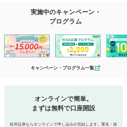
評価・コメントの
実施中のキャンペーン・
投稿に関する注意
プログラム
マネーサテライトでは利用者同士の情報交換・情報収集など
を目的として、各動画コンテンツに、評価およびコメントの
投稿ができます。利用者は以下の注意事項をご理解のうえ、
閲覧および投稿を行うものとしてください。
他の利用者が動画を視聴される際の参考になるコメントをお
待ちしております。
なお、投稿をもって、本注意事項に同意されたものとみなし
キャンペーン・プログラム一覧
ます。
コメントの内容は、当社の公式な見解や意見ではありま
評価・コメントエリア
1
せん。当社は利用者より投稿された内容について一切の責
星を押下すると1～5段階で評価できます。
任を負いません。利用者ご自身の責任で閲覧および投稿を
オンラインで簡単。
行ってください。
投稿するボタン
2
当社は、利用者同士、もしくは利用者と第三者間のトラ
まずは無料で口座開設
星で評価をすると投稿できます。（お名前とコメント
ブルによって生じた損害に対して一切の責任を負いませ
の入力は任意です）（※コメントは承認制です）
ん。
評価およびコメントは当社にて審査のうえ、掲載となり
松井証券ならオンラインで申し込みが完結します。署名・捺