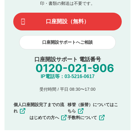
動画の評価
3
ます。掲載されるまでに日数がかかる場合や掲載されない
印・書類の郵送は不要です。
場合があります。また、審査結果および結果の理由につい
この動画の平均評価が表示されます。（最大評価は5.0
てはお答えできません。各動画コンテンツへの掲載をもっ
です）
口座開設（無料）
て結果のご連絡といたします。ご了承ください。
下記の項目に該当すると判断された投稿内容は、掲載を
見合わせる場合がございます。
口座開設サポートへご相談
本動画コンテンツとは無関係の内容の投稿
他者への誹謗中傷や差別的表現投稿
公序良俗に反する内容の投稿
口座開設サポート 電話番号
氏名、住所、電話番号など個人を特定できる情報の
投稿
他のサイトへの誘導や営利目的、広告・宣伝を目
IP電話等：03-5216-0617
的とした投稿
他者の権利（商標、著作権、その他の知的財産
受付時間 / 平日 08:30〜17:00
権）を侵害するような投稿
同一内容の多重投稿
個人口座開設完了までの流
移管（振替）についてはこ
その他当社が不適切と判断した投稿
れ
ちら
一度投稿した評価およびコメントの変更・削除はできま
はじめての方へ
手数料について
せんので、内容をご確認のうえ投稿してください。
利用者は、利用者が投稿したコメントの著作権およびそ