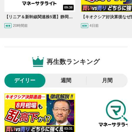
シークバー
09:38
5
再生位置を示しています。再生したい位置をクリック
【リニア＆新幹線関連株5選】静岡県知事の承認でリニア路線工事進展！北陸新幹線も「小浜・京都ルート」再決定！関連する注目の銘柄は？＜たけぞうNEWS＞
するとその位置から動画が再生されます。
20時間前
4日前
画質/再生速度の設定
6
画質の選択/再生速度の変更ができます。
音量調整
7
再生数ランキング
スライダーを上下すると音量が調整できます。
全画面表示
8
デイリー
週間
月間
動画が全画面で表示されます。再度クリックすると元
のサイズに戻ります。
03:31