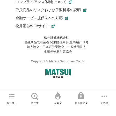
コンプライアンス体制について
取扱商品のリスクおよび手数料等の説明
金融サービス提供法への対応
松井証券WEBサイト
松井証券株式会社
金融商品取引業者 関東財務局長(金商)第164号
お気に入り機能は松井証券の会員限定の機能です。
加入協会：日本証券業協会、一般社団法人
お気に入り登録いただくと、後からいつでもお気に入りのコンテ
金融先物取引業協会
ンツを一覧でご確認いただけます。
ご利用いただくには口座開設が必要です。
Copyright © Matsui Securities Co,Ltd
すでに松井証券の口座をお持ちでお気に入り登録ができない場合
はご利用の端末で一度ログインしてください。
口座開設(無料)
ご利用の環境(Internet Explorer)は、本サイトの
推奨環境外
のた
マネーサテライトのWEBサイトへようこそ
め、
一部の機能が正常に動作しない可能性があります。
ログイン
直前にご覧いただいていたWEBサイトは、当社が作成したもので
カテゴリ
さがす
その他
人気
会員限定
Microsoft Edge
などをご利用ください。
はありません。
そこに掲載されている感想や評価はあくまでもWEBサイトの作成
口座開設サポート 電話番号