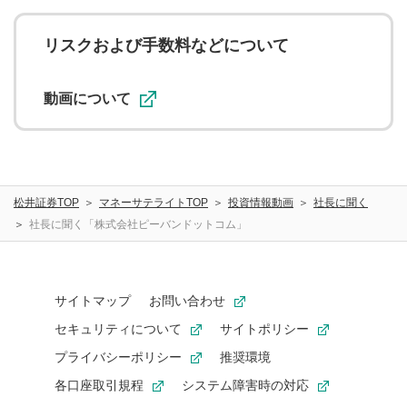
の他の著作権法上の全権利を当社に対して無償で利用する
ことを承諾したものとします。また、利用者は、コメント
に関する著作者人格権を行使しないことに同意します。利
リスクおよび手数料などについて
用者が投稿したコメントは、当社サービスの広告・宣伝、
利用促進の目的で、印刷物・WEBサイト・SNS等に掲載す
ることがあります。
動画について
松井証券TOP
マネーサテライトTOP
投資情報動画
社長に聞く
社長に聞く「株式会社ピーバンドットコム」
サイトマップ
お問い合わせ
セキュリティについて
サイトポリシー
プライバシーポリシー
推奨環境
各口座取引規程
システム障害時の対応