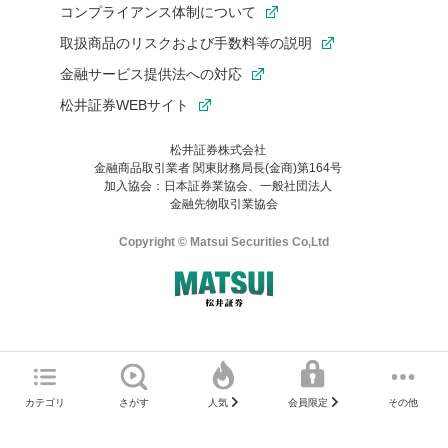
コンプライアンス体制について
取扱商品のリスクおよび手数料等の説明
金融サービス提供法への対応
松井証券WEBサイト
松井証券株式会社
金融商品取引業者 関東財務局長(金商)第164号
お気に入り機能は松井証券の会員限定の機能です。
加入協会：日本証券業協会、一般社団法人
お気に入り登録いただくと、後からいつでもお気に入りのコンテ
金融先物取引業協会
ンツを一覧でご確認いただけます。
ご利用いただくには口座開設が必要です。
Copyright © Matsui Securities Co,Ltd
すでに松井証券の口座をお持ちでお気に入り登録ができない場合
はご利用の端末で一度ログインしてください。
口座開設(無料)
ご利用の環境(Internet Explorer)は、本サイトの
推奨環境外
のた
マネーサテライトのWEBサイトへようこそ
め、
一部の機能が正常に動作しない可能性があります。
ログイン
直前にご覧いただいていたWEBサイトは、当社が作成したもので
カテゴリ
さがす
その他
人気
会員限定
Microsoft Edge
などをご利用ください。
はありません。
そこに掲載されている感想や評価はあくまでもWEBサイトの作成