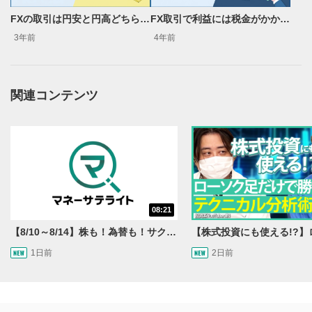
FXの取引は円安と円高どちらが良い？円安円高を活用した取引の注意点
FX取引で利益には税金がかかる？税率や計算方法、確定申告が必要となる条件を解説
3年前
4年前
関連コンテンツ
08:21
【8/10～8/14】株も！為替も！サクッと！来週のマーケット見通し＜Next View＞
1日前
2日前