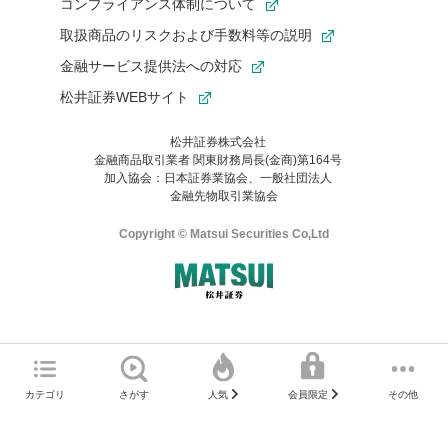
コンプライアンス体制について
取扱商品のリスクおよび手数料等の説明
金融サービス提供法への対応
松井証券WEBサイト
松井証券株式会社
金融商品取引業者 関東財務局長(金商)第164号
お気に入り機能は松井証券の会員限定の機能です。
加入協会：日本証券業協会、一般社団法人
お気に入り登録いただくと、後からいつでもお気に入りのコンテ
金融先物取引業協会
ンツを一覧でご確認いただけます。
ご利用いただくには口座開設が必要です。
Copyright © Matsui Securities Co,Ltd
すでに松井証券の口座をお持ちでお気に入り登録ができない場合
はご利用の端末で一度ログインしてください。
口座開設(無料)
ご利用の環境(Internet Explorer)は、本サイトの
推奨環境外
のた
マネーサテライトのWEBサイトへようこそ
め、
一部の機能が正常に動作しない可能性があります。
ログイン
直前にご覧いただいていたWEBサイトは、当社が作成したもので
カテゴリ
さがす
その他
人気
会員限定
Microsoft Edge
などをご利用ください。
はありません。
そこに掲載されている感想や評価はあくまでもWEBサイトの作成
口座開設サポート 電話番号