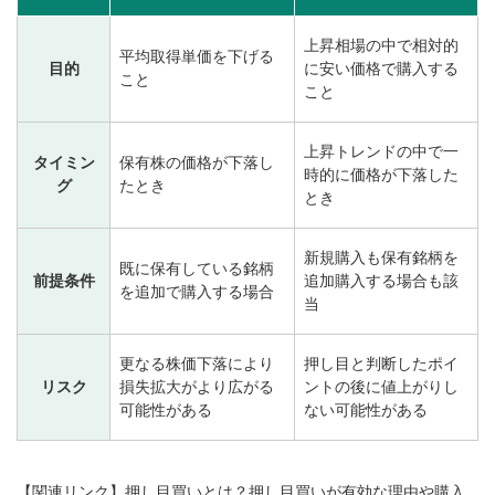
上昇相場の中で相対的
平均取得単価を下げる
目的
に安い価格で購入する
こと
こと
上昇トレンドの中で一
タイミン
保有株の価格が下落し
時的に価格が下落した
グ
たとき
とき
新規購入も保有銘柄を
既に保有している銘柄
前提条件
追加購入する場合も該
を追加で購入する場合
当
更なる株価下落により
押し目と判断したポイ
リスク
損失拡大がより広がる
ントの後に値上がりし
可能性がある
ない可能性がある
【関連リンク】押し目買いとは？押し目買いが有効な理由や購入