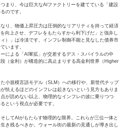
つまり、今は巨大なAIファクトリーを建てている「建設
いるのです。
重なり、物価上昇圧力は圧倒的なリアリティを持って経済
性を向上させ、デフレをもたらすから利下げだ」と強弁し
ティ）」は冷淡です。インフレ制御不能と見なした債券市
せています。
ーによる「AI軍拡」が交差するデス・スパイラルの中
（金利）が構造的に高止まりする高金利世界（Higher
た小規模言語モデル（SLM）への移行や、新世代チップ
場が怯えるほどのインフレは起きないという見方もありま
う点が読めない以上、物理的なインフレの波に乗りつつ
いるという視点が必要です。
そしてAIがもたらす物理的な限界。これらが三位一体と
う生き残るべきか。ウォール街の最新の見通しが導き出し