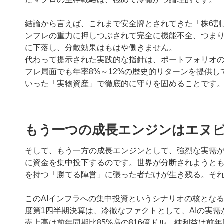
結論から言えば、これまで安全牌とされてきた「株6割、
ンフレの重力に押しつぶされて完全に機能不全、つま
に下落し、分散効果はもはや働きません。
代わって提示された実践的な指針は、ポートフォリオの
フレ局面でも年率8%～12%の歴史的リターンを提供
いった「実物資産」で徹底的に守りを固めることです
もう一つの成長エンジンはエヌ
そして、もう一方の成長エンジンとして、強烈な実需が
に資金を集中投下するのです。世界が分断されようと
を持つ「勝てる陣営」に張った者だけが生き残る。そ
このAIインフラへの集中投資というシナリオの核となる
度第1四半期決算は、冷徹なファクトとして、AIの実
売上高は前年同期比85%増の816億ドル、純利益は前