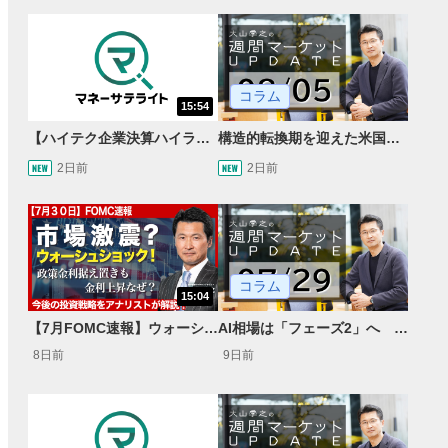
コラム
15:54
【ハイテク企業決算ハイライト】2027年分のメモリに売切れ報道!?＜米国マーケットダイジェスト8/5号＞
構造的転換期を迎えた米国市場 AIインフラ投資とFRBウォーシュ体制下の株式投資
2日前
2日前
コラム
15:04
【7月FOMC速報】ウォーシュショックで金利急騰・株価急落…現在のFRB対する投資戦略は？
AI相場は「フェーズ2」へ Google・テスラショックとFCF規律
8日前
9日前