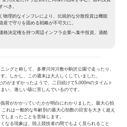
すべき。
招く物理的なインフレにより、伝統的な分散投資は機能
資産で守りを固める戦略が不可欠に。
価格決定権を持つ周辺インフラ企業へ集中投資。過酷
ーニングと称して、多摩川河川敷や駒沢公園で走ったり、
ます。しかし、この週末は大人しくしていました。
だのがまずかったようで、二日続けて5,000mのタイムト
しまい、激しい咳に苦しんでいるのです。
の負荷がかかっていたかが明白にわかりました。最大心拍
たが、これは一般的な年齢別の最大心拍数の目安を大きく超え
してしまったことを意味します。
なくなる現象は、陸上競技者の間でもよく見られること