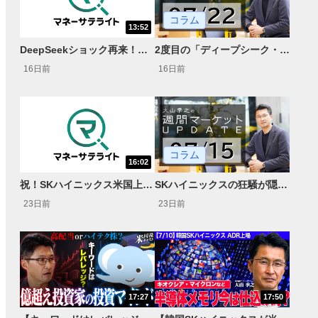
コラム
13:52
DeepSeekショック再来！？中国産DRAMによる価格破壊が起きるのか？＜米国マーケットダイジェスト7/22号＞
2度目の「ディープシーク・ショック」？中国ムーンショットAIの登場で再び市場に衝撃が走る
16日前
16日前
コラム
16:02
祝！SKハイニックス米国上場DRAM供給不足は長期化する？＜米国マーケットダイジェスト7/15号＞
SKハイニックスの狂騒が隠す米国製造業の不都合な真実 AI相場の「時間価値」と構造的欠陥
23日前
23日前
17:27
17:50