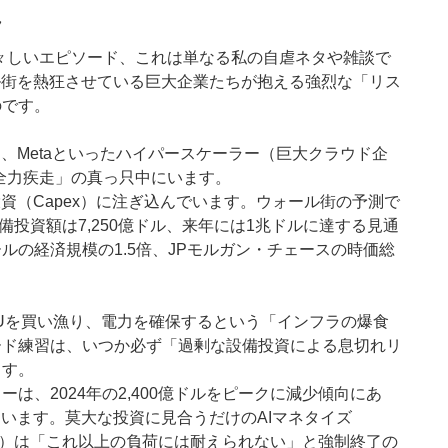
ん
生々しいエピソード、これは単なる私の自虐ネタや雑談で
ル街を熱狂させている巨大企業たちが抱える強烈な「リス
のです。
mazon、Metaといったハイパースケーラー（巨大クラウド企
の全力疾走」の真っ只中にいます。
資（Capex）に注ぎ込んでいます。ウォール街の予測で
設備投資額は7,250億ドル、来年には1兆ドルに達する見通
の経済規模の1.5倍、JPモルガン・チェースの時価総
Uを買い漁り、電力を確保するという「インフラの爆食
ード練習は、いつか必ず「過剰な設備投資による息切れリ
ます。
、2024年の2,400億ドルをピークに減少傾向にあ
ています。莫大な投資に見合うだけのAIマネタイズ
体）は「これ以上の負荷には耐えられない」と強制終了の