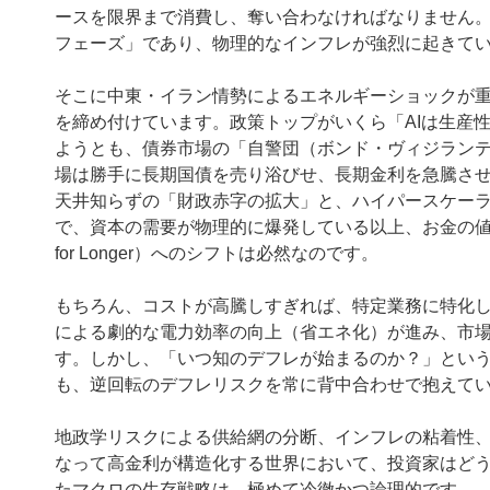
ースを限界まで消費し、奪い合わなければなりません。
フェーズ」であり、物理的なインフレが強烈に起きて
そこに中東・イラン情勢によるエネルギーショックが
を締め付けています。政策トップがいくら「AIは生産
ようとも、債券市場の「自警団（ボンド・ヴィジラン
場は勝手に長期国債を売り浴びせ、長期金利を急騰さ
天井知らずの「財政赤字の拡大」と、ハイパースケーラ
で、資本の需要が物理的に爆発している以上、お金の値段
for Longer）へのシフトは必然なのです。
もちろん、コストが高騰しすぎれば、特定業務に特化し
による劇的な電力効率の向上（省エネ化）が進み、市
す。しかし、「いつ知のデフレが始まるのか？」とい
も、逆回転のデフレリスクを常に背中合わせで抱えて
地政学リスクによる供給網の分断、インフレの粘着性、
なって高金利が構造化する世界において、投資家はど
たマクロの生存戦略は、極めて冷徹かつ論理的です。