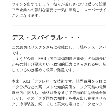
サインを出すでしょう。彼らが苦しさにむせ返って設
フラ企業への強烈な需要は一気に蒸発し、スーパーサ
ことになります。
デス・スパイラル・・・
この息切れリスクをさらに複雑にし、市場をデス・ス
です。
ちょうど今週、FRB（連邦準備制度理事会）の新議長
からの利下げ要求という政治的圧力にさらされる中、
しているのは極めて根深い難題です。
本来、AIは「デフレ的」な技術です。限界費用をゼロ
ータ分析などの高コストな知的労働を、タダ同然の電
爆発的に拡大し、価格競争を通じて究極的には物価全
しかし、その「タダ同然の知性」を生み出し稼働させる
ク、冷却装置、銅、そして莫大な電力とデータセンタ