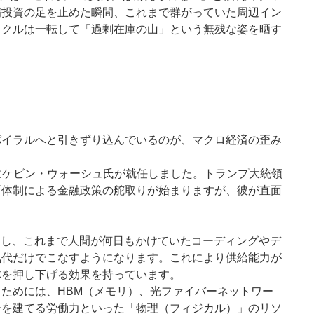
備投資の足を止めた瞬間、これまで群がっていた周辺イン
イクルは一転して「過剰在庫の山」という無残な姿を晒す
パイラルへと引きずり込んでいるのが、マクロ経済の歪み
にケビン・ウォーシュ氏が就任しました。トランプ大統領
新体制による金融政策の舵取りが始まりますが、彼が直面
にし、これまで人間が何日もかけていたコーディングやデ
気代だけでこなすようになります。これにより供給能力が
体を押し下げる効果を持っています。
ためには、HBM（メモリ）、光ファイバーネットワー
ーを建てる労働力といった「物理（フィジカル）」のリソ