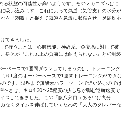
ばれる状態の可能性が高いようです。そのメカニズムはこ
気に吸い込みます。これによって気道（気管支）の水分が
これを「刺激」と捉えて気道を急激に収縮させ、炎症反応
つけてきました。
続して行うことは、心肺機能、神経系、免疫系に対して破
は、身体が『これ以上の負荷には耐えられない』と強制終
オーバーペースで1週間ダウンしてしまうのは、トレーニング
まり1度のオーバーペースで1週間トレーニングができな
るのです。限界まで無酸素パワーゾーンで追い込むのでは
在させ、キロ4:20〜25程度の少し息が弾む巡航速度で
バイスしてきました。この「腹八分目（あるいは九分
ケガなくタイムを伸ばしていくための「大人のクレバーな