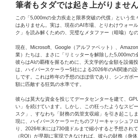
筆者もタダでは起き上がりませ
この「5,000mの全力疾走と限界突破の代償」という
はありません。実は、現在のAI市場、とりわけウォー
ク」を読み解くための、完璧なメタファー（暗喩）な
現在、Microsoft、Google（アルファベット）、A
業）たちは、まさに「リミッターを解除した5,000m
彼らはAIの覇権を握るために、天文学的な金額を設備投
は、ハイパースケーラー5社による2026年のAI関連の
しです。これは昨年の予想のほぼ倍であり、シンガポール
額に匹敵する狂気の水準です。
彼らは莫大な資金を投じてデータセンターを建て、GP
い」を続けています。しかし、この狂ったようなスピ
スク」、すなわち「財務の気管支収縮」を引き起こし
現に、ハイパースケーラーたちのフリーキャッシュフローは
り、2026年末には730億ドルまで縮小すると予想され
（ROI）が早期に実現できなければ、彼らの財務（身