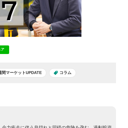
ェア
NE
間マーケットUPDATE
コラム
資は、全力疾走に伴う息切れと同様の危険を孕む。過剰投資