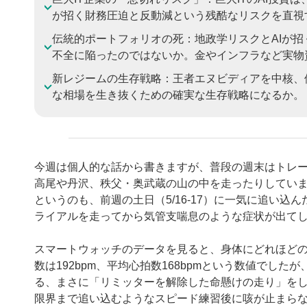
が招く財務圧迫と反動減という残酷なリスクを直視
伝統的ポートフォリオの死：地政学リスクとAIが
不全に陥ったのではないか。金やインフラなど実物
新レジームの生存戦略：王者エヌビディアを中核、
な相場を生き抜くための確実な生存戦略になるか。
今週は個人的な話から書きますが、普段の週末はトレ
高尾や丹沢、秩父・奥武蔵の山の中を走ったりしてい
というのも、前週の土日（5/16-17）に一気に追い込ん
ライアルを走ってから気管支喘息のような症状が出て
スマートウォッチのデータを見ると、身体にどれほど
数は192bpm、平均心拍数168bpmという数値でし
る、まさに「リミッターを解除した命懸けの走り」を
限界まで追い込むようなスピード練習後に咳が止まら