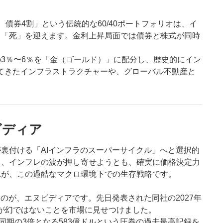
債券4割」という伝統的な60/40ポートフォリオは、イ
り「死」を迎えます。金利上昇局面では債券と株式が同時
3％〜6％を「金（ゴールド）」に配分し、歴史的にイン
してきたインフラストラクチャーや、グローバル不動産と
。
ビディア
裏付ける「AIインフラのスーパーサイクル」へと選択的
も、インフレの波が押し寄せようとも、確実に価格決定力
れが、この過酷なマクロ環境下での生存戦略です。
のが、エヌビディアです。先日発表された同社の2027年
需が幻ではないことを市場に見せつけました。
年同期の3倍となる583億ドルという圧巻の過去最高記録を