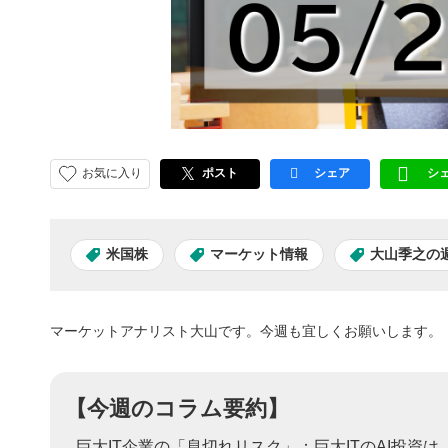
お気に入り
ポスト
シェア
シ
facebook
LI
米国株
マーケット情報
大山季之の週
マーケットアナリスト大山です。今週も宜しくお願いします。
【今週のコラム要約】
巨大IT企業の「息切れリスク」：巨大ITのAI投