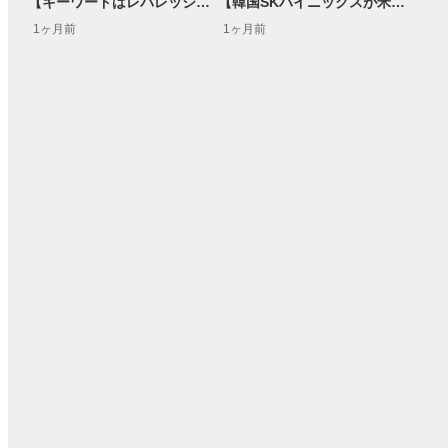
【キーワードはレバレッジ】億越え投資家の投資マインド【米国株キャスト】
【韓国SKハイニックスが米国上場へ】半導体メモリ関連 今は仕込み時？ほか同業他社と比較して徹底解説！
1ヶ月前
1ヶ月前