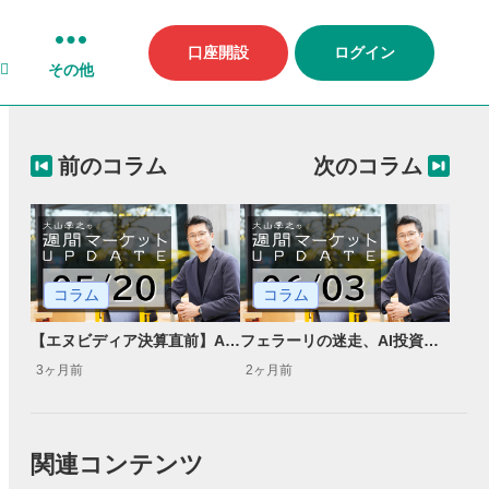
口座開設
ログイン
その他
前のコラム
次のコラム
コラム
コラム
【エヌビディア決算直前】AIインフラ大爆発の裏で動くマネー
フェラーリの迷走、AI投資が示唆する「二極化相場」
3ヶ月前
2ヶ月前
関連コンテンツ