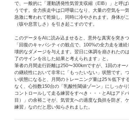
で、一般的に「運動誘発性気管支収縮（EIB）」と呼
うです。全力疾走中は口呼吸になり、大量の空気を一
急激に奪われて乾燥し、同時に冷やされます。身体が
（咳や息苦しさ）を引き起こすのです。
このデータをAIに読み込ませると、意外な真実を突き
「回復のキャパシティの観点で、100%の全力走を連
壊的なダメージを与えます。翌日に体調を崩されたの
了のサインを出した結果と考えられます」と。
筆者の月間走行距離は250〜300kmですが、1回の
の継続性において非常に「もったいない」状態です。つ
い状態になると、月間のトレーニング量は25％低下す
なく、心拍数150台の「乳酸性閾値ゾーン」にしっかり滞
コントロールして走る練習をすべき・・・とAIはアド
目）」の余裕こそが、気管支への過度な負担を防ぎ、
練習」なのだと思い知らされました。