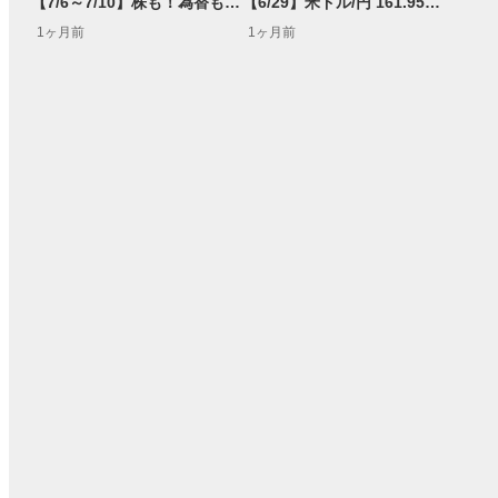
【7/6～7/10】株も！為替も！サクッと！来週のマーケット見通し＜Next View＞
【6/29】米ドル/円 161.95円突破で164円を目指す展開も!?<FX MARKET VIEW＞
1ヶ月前
1ヶ月前