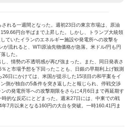
らされる一週間となった。週初23日の東京市場は、原油
59.66円台半ばまで上昇した。しかし、トランプ大統領
定していたイランのエネルギー施設や発電所への攻撃を
が流れると、WTI原油先物価格が急落。米ドル/円も円
下落した。
出し、情勢の不透明感が再び強まった。また、同日発表さ
1.6％と市場予想を下回ったことも、日銀の早期利上げ観測
ら26日にかけては、米国が提示した15項目の和平案をイ
ン側が独自の5条件を突き返したと報じられ、停戦交渉
ランの発電所等への攻撃期限をさらに4月6日まで再延期す
一時的な反応にとどまった。週末27日には、中東での戦
7月以来となる160円の大台を突破。一時160.41円ま