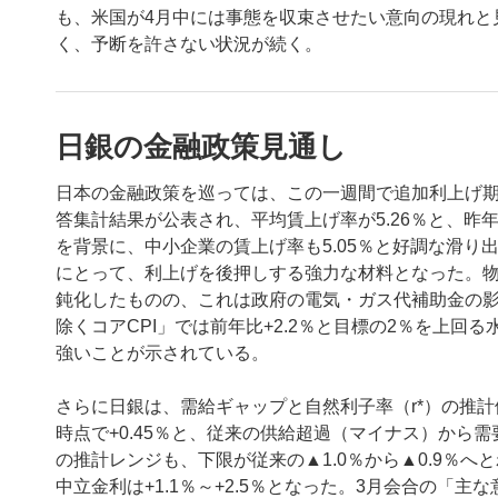
も、米国が4月中には事態を収束させたい意向の現れと
く、予断を許さない状況が続く。
日銀の金融政策見通し
日本の金融政策を巡っては、この一週間で追加利上げ期
答集計結果が公表され、平均賃上げ率が5.26％と、昨
を背景に、中小企業の賃上げ率も5.05％と好調な滑
にとって、利上げを後押しする強力な材料となった。物価
鈍化したものの、これは政府の電気・ガス代補助金の
除くコアCPI」では前年比+2.2％と目標の2％を上
強いことが示されている。
さらに日銀は、需給ギャップと自然利子率（r*）の推計値
時点で+0.45％と、従来の供給超過（マイナス）から
の推計レンジも、下限が従来の▲1.0％から▲0.9％
中立金利は+1.1％～+2.5％となった。3月会合の「