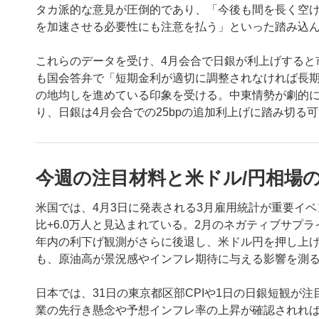
タカ派的な意見が圧倒的であり、「今後も間を長く空
を加速させる必要性にも注意を払う」といった踏み込
これらのデータを受け、4月会合で日銀が利上げすると
も国会答弁で「短期金利が適切に調整されなければ長期
の地均しを進めている印象を受ける。中東情勢が劇的
り、日銀は4月会合での25bpの追加利上げに踏み切る
今週の注目材料と米ドル/円相場
米国では、4月3日に発表される3月雇用統計が重要イベ
比+6.0万人と見込まれている。2月のネガティブサプ
年内の利下げ観測がさらに後退し、米ドル円を押し上げ
も、原油高が景況感やインフレ期待に与える影響を測
日本では、31日の東京都区部CPIや1日の日銀短観が
業の先行き懸念や予想インフレ率の上昇が確認されれば