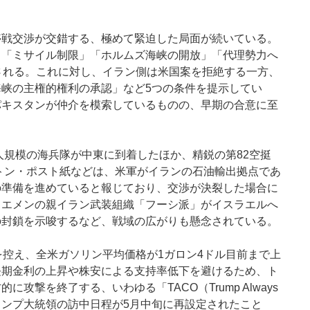
停戦交渉が交錯する、極めて緊迫した局面が続いている。
」「ミサイル制限」「ホルムズ海峡の開放」「代理勢力へ
される。これに対し、イラン側は米国案を拒絶する一方、
峡の主権的権利の承認」など5つの条件を提示してい
パキスタンが仲介を模索しているものの、早期の合意に至
人規模の海兵隊が中東に到着したほか、精鋭の第82空挺
ントン・ポスト紙などは、米軍がイランの石油輸出拠点であ
の準備を進めていると報じており、交渉が決裂した場合に
イエメンの親イラン武装組織「フーシ派」がイスラエルへ
の封鎖を示唆するなど、戦域の広がりも懸念されている。
を控え、全米ガソリン平均価格が1ガロン4ドル目前まで上
長期金利の上昇や株安による支持率低下を避けるため、ト
撃を終了する、いわゆる「TACO（Trump Always
。トランプ大統領の訪中日程が5月中旬に再設定されたこと