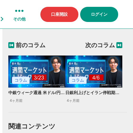
口座開設
ログイン
その他
前のコラム
次のコラム
コラム
コラム
中銀ウィーク通過 米ドル/円の160円突破は時間の問題か
日銀利上げとイラン停戦期待が米ドル/円の上値を抑えるか？
4ヶ月前
4ヶ月前
関連コンテンツ