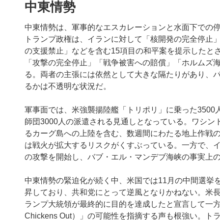
中東情勢
中東情勢は、軍事的なエスカレーションと水面下での
トランプ政権は、イランに対して「核開発の完全停止
の支援禁止」などを含む15項目の和平案を提示したと
「攻撃の完全停止」「戦争被害への賠償」「ホルムズ海
る。両者の主張には依然として大きな隔たりがあり、
るかは不透明な状況だ。
軍事面では、米強襲揚陸艦「トリポリ」に乗った3500
師団3000人の派遣される見通しとなっている。ワシ
るカーグ島への上陸を含む、数週間にわたる地上作戦
は戦火が拡大するリスクがくすぶっている。一方で、
の攻撃を開始し、バブ・エル・マンデブ海峡の事実上
中東情勢の緊迫化が続く中、米国では11月の中間選挙
昇しており、共和党にとって逆風となりかねない。米
ランプ大統領が最終的に目的を達成したと宣言して一方的に攻
Chickens Out）」の可能性を指摘する声も根強い