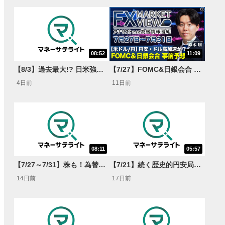
08:52
11:09
【8/3】過去最大!? 日米強調為替介入 155円が当面の焦点か＜FX MARKET VIEW＞
【7/27】FOMC&日銀会合 事前予想 円安・ドル高加速か？<FX MARKET VIEW＞
4日前
11日前
08:11
05:57
【7/27～7/31】株も！為替も！サクッと！来週のマーケット見通し＜Next View＞
【7/21】続く歴史的円安局面 揉み合い継続or165円突破?＜FX MARKET VIEW＞
14日前
17日前