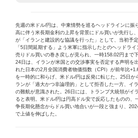
先週の米ドル/円は、中東情勢を巡るヘッドラインに振
高に伴う米長期金利の上昇を背景にドル買いが先行し、1
が「イランと建設的な協議を行った」として、当初予
「5日間延期する」よう米軍に指示したとのヘッドライン
売りドル買いの巻き戻しが見られ、一時158.02円まで
24日は、イランが米国との交渉事実を否定する声明を
れた日本の2月全国消費者物価指数（CPI）が前年比+
を一時的に和らげ、米ドル/円は反発に転じた。25日か
ランが「過大かつ非論理的」として拒否した一方、イラ
の難航が意識された。26日には、トランプ大統領がイ
ると表明。米ドル/円は円高ドル安で反応したものの、
争長期化懸念からドル買い地合いが一段と強まり、2024年
で上値を伸ばした。