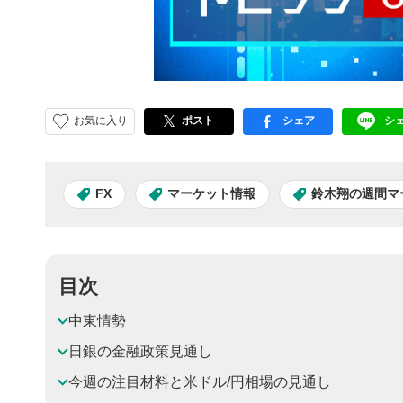
お気に入り
ポスト
シェア
シ
facebook
LI
FX
マーケット情報
鈴木翔の週間マ
目次
中東情勢
日銀の金融政策見通し
今週の注目材料と米ドル/円相場の見通し