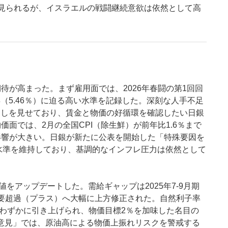
見られるが、イスラエルの戦闘継続意欲は依然として高
待が高まった。まず雇用面では、2026年春闘の第1回回
年（5.46％）に迫る高い水準を記録した。深刻な人手不足
り出しを見せており、賃金と物価の好循環を確認したい日銀
面では、2月の全国CPI（除生鮮）が前年比1.6％まで
影響が大きい。日銀が新たに公表を開始した「特殊要因を
回る水準を維持しており、基調的なインフレ圧力は依然として
をアップデートした。需給ギャップは2025年7-9月期
需要超過（プラス）へ大幅に上方修正された。自然利子率
へとわずかに引き上げられ、物価目標2％を加味した名目の
主な意見」では、原油高による物価上振れリスクを警戒する