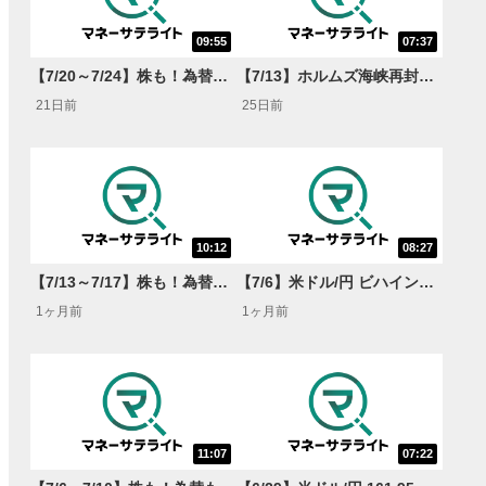
09:55
07:37
【7/20～7/24】株も！為替も！サクッと！来週のマーケット見通し＜Next View＞
【7/13】ホルムズ海峡再封鎖 しかし米ドル/円163円は超えない?【<FX MARKET VIEW＞
21日前
25日前
10:12
08:27
【7/13～7/17】株も！為替も！サクッと！来週のマーケット見通し＜Next View＞
【7/6】米ドル/円 ビハインド・ザ・カーブ懸念強まる 予告なき為替介入の可能性も!?<FX MARKET VIEW＞
1ヶ月前
1ヶ月前
11:07
07:22