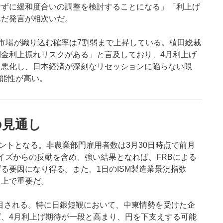
けずに緩和度合いの調整を検討することになる」「利上げ
んだ発言が相次いだ。
市場が織り込む確率は7割弱まで上昇している。植田総裁
金利上振れリスクがある」と言及しており、4月利上げ
に悪化し、日本経済が深刻なリセッションに陥らない限
可能性が高い。
の見通し
ントとなる。非農業部門雇用者数は3月30日時点で前月
ライズからの反動を含め、強い結果となれば、FRBによる
る要因になり得る。また、1日のISM製造業景況指数
る上で重要だ。
注目される。特に日銀短観において、中東情勢を受けた企
、4月利上げ期待が一段と高まり、円を下支えする可能