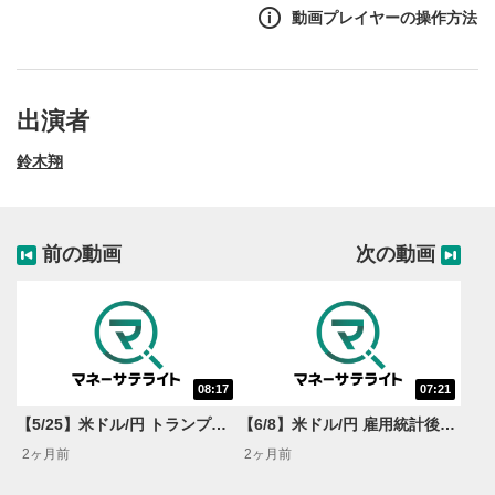
動画プレイヤーの操作方法
10:27
出演者
【5/13】今年既に3回利上げ済の豪ドルは右肩上がり？
【世界情勢からみるFXトレンド通貨ペア】
鈴木翔
3ヶ月前
松井証券マーケットアナリストの鈴木翔が金融政策やファ
ンダメンタルズの観点から為替相場を解説する「FX
前の動画
次の動画
MARKET VIEW」。米ドル/円の直近の値動きや今後の見
通し、今週の経済指標など、取引に役立つ情報をお届けし
ます。（毎週月曜に配信予定）#FX #為替 #米ドル
08:17
07:21
動画再生エリア
1
【5/25】米ドル/円 トランプ停戦協議？日銀総裁発言で円高は進む？＜FX MARKET VIEW＞
【6/8】米ドル/円 雇用統計後のトレード戦略&市場の関心はNZドル？＜FX MARKET VIEW＞
動画再生エリアをクリックすると、動画を再生または
2ヶ月前
2ヶ月前
一時停止します。