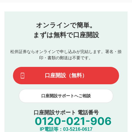
コメントの内容は、当社の公式な見解や意見ではありま
評価・コメントエリア
1
せん。当社は利用者より投稿された内容について一切の責
星を押下すると1～5段階で評価できます。
任を負いません。利用者ご自身の責任で閲覧および投稿を
オンラインで簡単。
行ってください。
投稿するボタン
2
当社は、利用者同士、もしくは利用者と第三者間のトラ
まずは無料で口座開設
星で評価をすると投稿できます。（お名前とコメント
ブルによって生じた損害に対して一切の責任を負いませ
の入力は任意です）（※コメントは承認制です）
ん。
評価およびコメントは当社にて審査のうえ、掲載となり
松井証券ならオンラインで申し込みが完結します。署名・捺
動画の評価
3
ます。掲載されるまでに日数がかかる場合や掲載されない
印・書類の郵送は不要です。
場合があります。また、審査結果および結果の理由につい
この動画の平均評価が表示されます。（最大評価は5.0
てはお答えできません。各動画コンテンツへの掲載をもっ
です）
口座開設（無料）
て結果のご連絡といたします。ご了承ください。
下記の項目に該当すると判断された投稿内容は、掲載を
見合わせる場合がございます。
口座開設サポートへご相談
本動画コンテンツとは無関係の内容の投稿
他者への誹謗中傷や差別的表現投稿
公序良俗に反する内容の投稿
口座開設サポート 電話番号
氏名、住所、電話番号など個人を特定できる情報の
投稿
他のサイトへの誘導や営利目的、広告・宣伝を目
IP電話等：03-5216-0617