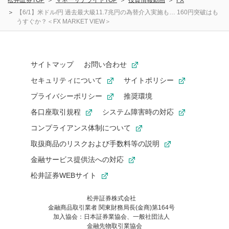
松井証券TOP
マネーサテライトTOP
投資情報動画
FX
【6/1】米ドル/円 過去最大級11.7兆円の為替介入実施も… 160円突破はも
うすぐか？＜FX MARKET VIEW＞
サイトマップ
お問い合わせ
セキュリティについて
サイトポリシー
プライバシーポリシー
推奨環境
各口座取引規程
システム障害時の対応
コンプライアンス体制について
取扱商品のリスクおよび手数料等の説明
金融サービス提供法への対応
松井証券WEBサイト
松井証券株式会社
金融商品取引業者 関東財務局長(金商)第164号
お気に入り機能は松井証券の会員限定の機能です。
加入協会：日本証券業協会、一般社団法人
お気に入り登録いただくと、後からいつでもお気に入りのコンテ
金融先物取引業協会