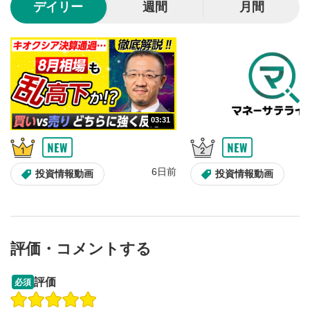
デイリー
週間
月間
動画が全画面で表示されます。再度クリックすると元
のサイズに戻ります。
03:31
6日前
投資情報動画
投資情報動画
評価・コメントする
13:33
14:57
評価
必須
操作説明動画
投資情報動画
操作説明動画