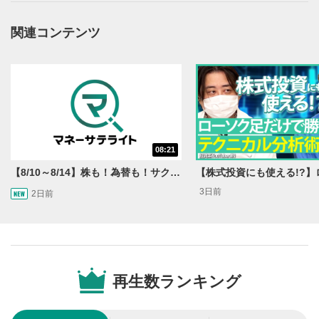
操作メニュー
2
動画再生エリアにマウスを乗せると表示されます。
関連コンテンツ
再生/一時停止
3
動画を再生または一時停止します。
10秒戻し/10秒送り
4
10秒、動画を巻き戻し/早送りします。
シークバー
08:21
5
再生位置を示しています。再生したい位置をクリック
【8/10～8/14】株も！為替も！サクッと！来週のマーケット見通し＜Next View＞
するとその位置から動画が再生されます。
3日前
2日前
画質/再生速度の設定
6
画質の選択/再生速度の変更ができます。
音量調整
7
再生数ランキング
スライダーを上下すると音量が調整できます。
全画面表示
8