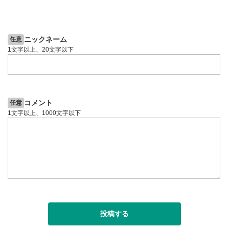
2ヶ月前
6日前
投資情報動画
ニックネーム
任意
1文字以上、20文字以下
コメント
任意
1文字以上、1000文字以下
投稿する