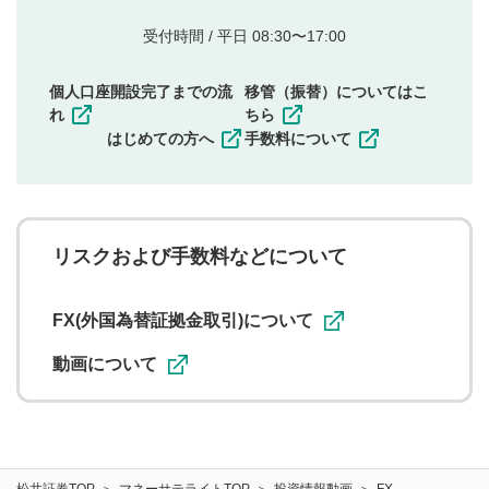
的とした投稿
他者の権利（商標、著作権、その他の知的財産
受付時間 / 平日 08:30〜17:00
権）を侵害するような投稿
同一内容の多重投稿
個人口座開設完了までの流
移管（振替）についてはこ
その他当社が不適切と判断した投稿
れ
ちら
一度投稿した評価およびコメントの変更・削除はできま
はじめての方へ
手数料について
せんので、内容をご確認のうえ投稿してください。
利用者は、利用者が投稿したコメントの著作権およびそ
の他の著作権法上の全権利を当社に対して無償で利用する
ことを承諾したものとします。また、利用者は、コメント
に関する著作者人格権を行使しないことに同意します。利
リスクおよび手数料などについて
用者が投稿したコメントは、当社サービスの広告・宣伝、
利用促進の目的で、印刷物・WEBサイト・SNS等に掲載す
ることがあります。
FX(外国為替証拠金取引)について
動画について