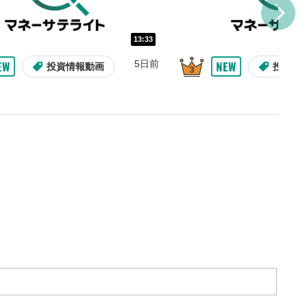
し/10秒送り
を巻き戻し/早送りします。
13:33
バー
5日前
投資情報動画
投資情
示しています。再生したい位
クするとその位置から動画が
す。
再生速度の設定
/再生速度の変更ができます。
整
を上下すると音量が調整でき
09:12
10:29
2ヶ月前
8日前
投資情報動画
操作説明動画
操作説明動画
投資情
表示
面で表示されます。再度クリ
元のサイズに戻ります。