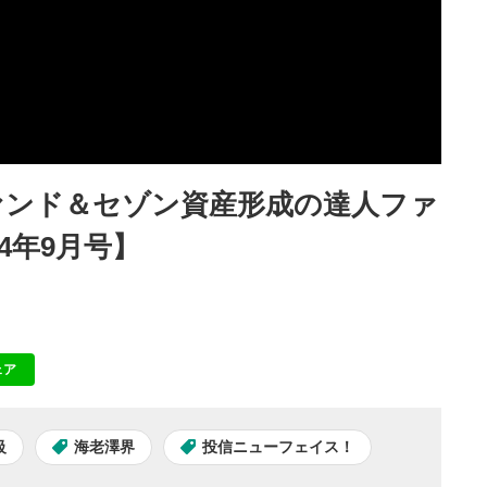
ァンド＆セゾン資産形成の達人ファ
4年9月号】
ェア
NE
級
海老澤界
投信ニューフェイス！