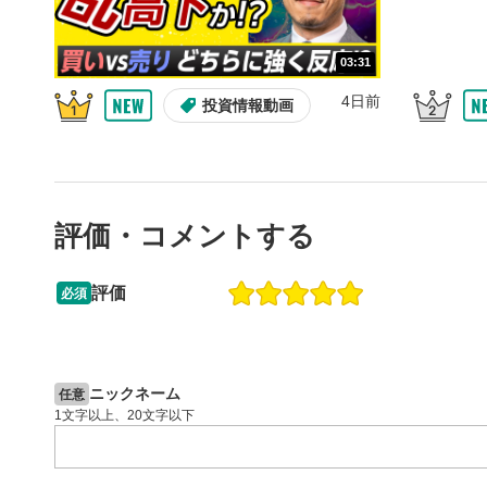
10秒戻
4
10秒、動画
03:31
シーク
5
4日前
投資情報動画
再生位置を
置をクリッ
再生されま
画質/
6
評価・コメントする
画質の選択
音量調
7
評価
必須
スライダー
13:33
14:57
ます。
2ヶ月前
操作説明動画
5日前
投資情報動画
全画面
8
ニックネーム
任意
動画が全画
1文字以上、20文字以下
ックすると