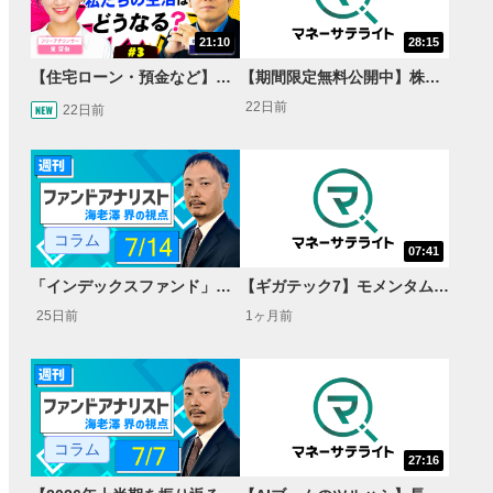
21:10
28:15
【住宅ローン・預金など】金利上昇局面は私たちの生活を脅かす？長期&短期金利と国債・日銀政策の関係性を解説【大人の金融教育】
【期間限定無料公開中】株の冬の時代に備える！金利上昇局面で債券・バランス型ファンドを持つ理由【大人の金融教育】
22日前
22日前
コラム
07:41
「インデックスファンド」と「パッシブファンド」は何が異なる？
【ギガテック7】モメンタム相場に乗れ！NASDAQ100とFANG+を長期で上回る米国テクノロジーファンドをご紹介！<投信ニューフェイス！2026年7月後半号＞
25日前
1ヶ月前
コラム
27:16