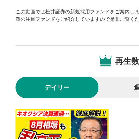
この動画では松井証券の新規採用ファンドをご案内し
澤の注目ファンドをご紹介していますので是非ご覧く
動画プレイヤーの操
再生
動画再
1
動画再生エ
を再生また
デイリー
操作メ
2
動画再生エ
されます。
再生/
3
動画を再生