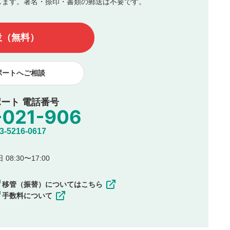
します。署名・捺印・書類の郵送は不要です。
んので、内容をご確認のうえ投稿してください。
他の著作権法上の全権利を当社に対して無償で利用することを承
設（無料）
著作者人格権を行使しないことに同意します。利用者が投稿した
、印刷物・WEBサイト・SNS等に掲載することがあります。
ポートへご相談
ート 電話番号
5216-0617
08:30〜17:00
移管（振替）についてはこちら
手数料について