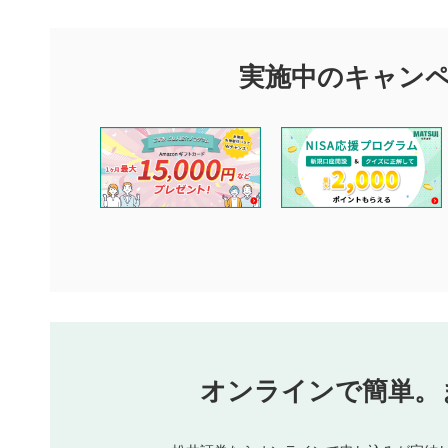
マネーサテライトでは利用者同士の情報交換・情報収集などを
できます。利用者は以下の注意事項をご理解のうえ、閲覧およ
実施中のキャン
他の利用者が動画を視聴される際の参考になるコメントをお待
なお、投稿をもって、本注意事項に同意されたものとみなしま
コメントの内容は、当社の公式な見解や意見ではありませ
ません。利用者ご自身の責任で閲覧および投稿を行ってく
当社は、利用者同士、もしくは利用者と第三者間のトラブ
評価およびコメントは当社にて審査のうえ、掲載となりま
ります。また、審査結果および結果の理由についてはお答
といたします。ご了承ください。
下記の項目に該当すると判断された投稿内容は、掲載を見
本動画コンテンツとは無関係の内容の投稿
他者への誹謗中傷や差別的表現投稿
公序良俗に反する内容の投稿
氏名、住所、電話番号など個人を特定できる情報の
オンラインで簡単。
閉
他のサイトへの誘導や営利目的、広告・宣伝を目的
他者の権利（商標、著作権、その他の知的財産権）
同一内容の多重投稿