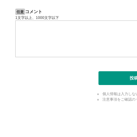
閉じる
コメント
任意
1文字以上、1000文字以下
投
個人情報は入力しな
注意事項をご確認の
評価・コメ
評価・コメント