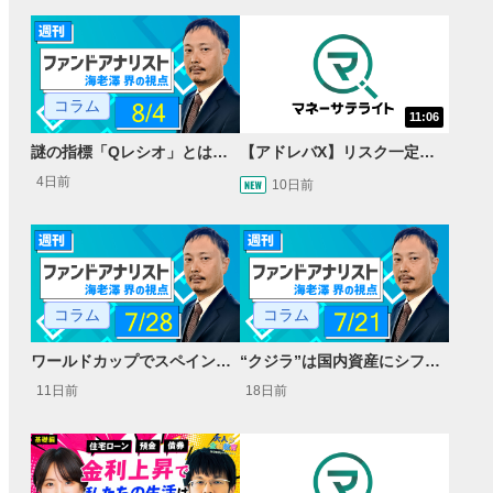
コラム
11:06
謎の指標「Qレシオ」とは？ バブルから得る教訓
【アドレバX】リスク一定化で中長期投資向き？新レバレッジ型ファンドをご紹介！<投信ニューフェイス！2026年8月前半号＞
4日前
10日前
コラム
コラム
ワールドカップでスペインが16年ぶり優勝！ サッカーの強さの源泉は何か？
“クジラ”は国内資産にシフトするのか？ 片山財務相「GPIF発言」を検証する
11日前
18日前