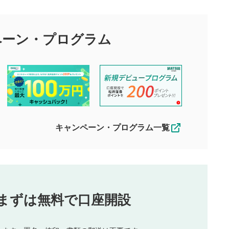
目的として、各動画コンテンツに、評価およびコメントの投稿が
評価・コメントエリア
1
び投稿を行うものとしてください。
ペーン・
プログラム
星を押下すると1～5段階で評価できま
ちしております。
す。
す。
投稿するボタン
2
ん。当社は利用者より投稿された内容について一切の責任を負い
ださい。
星で評価をすると投稿できます。（お名
ルによって生じた損害に対して一切の責任を負いません。
前とコメントの入力は任意です）（※コメ
す。掲載されるまでに日数がかかる場合や掲載されない場合があ
ントは承認制です）
えできません。各動画コンテンツへの掲載をもって結果のご連絡
キャンペーン・プログラム一覧
動画の評価
3
合わせる場合がございます。
この動画の平均評価が表示されます。
（最大評価は5.0です）
投稿
まずは無料で口座開設
じる
とした投稿
を侵害するような投稿