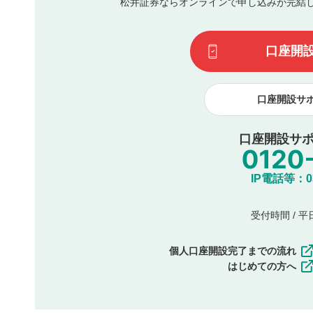
松井証券ならオンラインで申し込みが完結
その他当社が不適切と判断した投稿
一度投稿した評価およびコメントの変更・削除はできませ
利用者は、利用者が投稿したコメントの著作権およびその
口座開
諾したものとします。また、利用者は、コメントに関する
コメントは、当社サービスの広告・宣伝、利用促進の目的で
口座開設サ
口座開設サポ
IP電話等：03-
受付時間 / 平日 
個人口座開設完了までの流れ
はじめての方へ