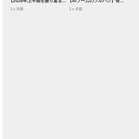
【2026年上半期を振り返る】日本株アクティブは善戦？ 絶好調・韓国株の“憂鬱”
【AIブームのツルハシ】長期メガトレンドに乗る！米国製造業株式ファンドをご紹介＜特番＞
1ヶ月前
1ヶ月前
15:54
14:57
2ヶ月前
操作説明動画
3日前
報動画
03:31
11:32
14:57
05:11
2ヶ月前
2ヶ月前
4ヶ月前
操作説明動画
操作説明動画
4日前
報動画