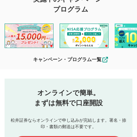
投稿に関する注意
プログラム
マネーサテライトでは利用者同士の情報交換・情報収集など
を目的として、各動画コンテンツに、評価およびコメントの
投稿ができます。利用者は以下の注意事項をご理解のうえ、
閲覧および投稿を行うものとしてください。
他の利用者が動画を視聴される際の参考になるコメントをお
待ちしております。
なお、投稿をもって、本注意事項に同意されたものとみなし
キャンペーン・プログラム一覧
ます。
コメントの内容は、当社の公式な見解や意見ではありま
評価・コメントエリア
1
せん。当社は利用者より投稿された内容について一切の責
星を押下すると1～5段階で評価できます。
任を負いません。利用者ご自身の責任で閲覧および投稿を
オンラインで簡単。
行ってください。
投稿するボタン
2
当社は、利用者同士、もしくは利用者と第三者間のトラ
まずは無料で口座開設
星で評価をすると投稿できます。（お名前とコメント
ブルによって生じた損害に対して一切の責任を負いませ
の入力は任意です）（※コメントは承認制です）
ん。
評価およびコメントは当社にて審査のうえ、掲載となり
松井証券ならオンラインで申し込みが完結します。署名・捺
動画の評価
3
ます。掲載されるまでに日数がかかる場合や掲載されない
印・書類の郵送は不要です。
場合があります。また、審査結果および結果の理由につい
この動画の平均評価が表示されます。（最大評価は5.0