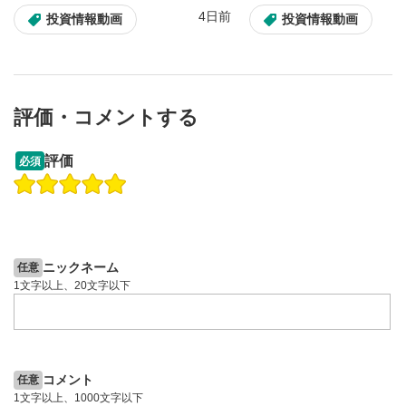
4日前
投資情報動画
投資情報動画
評価・コメントする
13:33
14:57
評価
必須
操作説明動画
投資情報動画
操作説明動画
2ヶ月前
4日前
投資情報動画
ニックネーム
任意
1文字以上、20文字以下
コメント
任意
1文字以上、1000文字以下