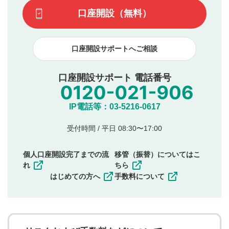
てはお答えできません。各動画コンテンツへの掲載をもっ
です）
口座開設（無料）
て結果のご連絡といたします。ご了承ください。
下記の項目に該当すると判断された投稿内容は、掲載を
見合わせる場合がございます。
口座開設サポートへご相談
本動画コンテンツとは無関係の内容の投稿
他者への誹謗中傷や差別的表現投稿
公序良俗に反する内容の投稿
口座開設サポート 電話番号
氏名、住所、電話番号など個人を特定できる情報の
投稿
他のサイトへの誘導や営利目的、広告・宣伝を目
IP電話等：03-5216-0617
的とした投稿
他者の権利（商標、著作権、その他の知的財産
受付時間 / 平日 08:30〜17:00
権）を侵害するような投稿
同一内容の多重投稿
個人口座開設完了までの流
移管（振替）についてはこ
その他当社が不適切と判断した投稿
れ
ちら
一度投稿した評価およびコメントの変更・削除はできま
はじめての方へ
手数料について
せんので、内容をご確認のうえ投稿してください。
利用者は、利用者が投稿したコメントの著作権およびそ
の他の著作権法上の全権利を当社に対して無償で利用する
ことを承諾したものとします。また、利用者は、コメント
に関する著作者人格権を行使しないことに同意します。利