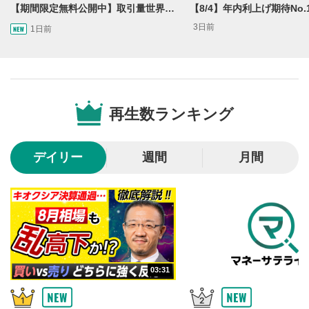
再生位置を示しています。再生したい位置をクリック
【期間限定無料公開中】取引量世界一の通貨ペアに優位性あり!?ドル/円&ユーロドルのテクニカルを検証！【JINのマンスリーFX戦略】
するとその位置から動画が再生されます。
3日前
1日前
画質/再生速度の設定
6
画質の選択/再生速度の変更ができます。
音量調整
7
再生数ランキング
スライダーを上下すると音量が調整できます。
全画面表示
8
デイリー
週間
月間
動画が全画面で表示されます。再度クリックすると元
のサイズに戻ります。
03:31