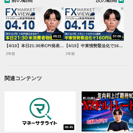
前の動画
次の動画
09:21
07:06
動画再生エリア
1
【4/10】本日21:30米CPI発表＜FX MARKET VIEW＞
【4/15】中東情勢緊迫化で160円も視野？＜FX MARKET VIEW＞
動画再生エリアをクリックすると、動画を再生または
2年前
2年前
一時停止します。
操作メニュー
2
動画再生エリアにマウスを乗せると表示されます。
関連コンテンツ
再生/一時停止
3
動画を再生または一時停止します。
10秒戻し/10秒送り
4
10秒、動画を巻き戻し/早送りします。
シークバー
06:45
5