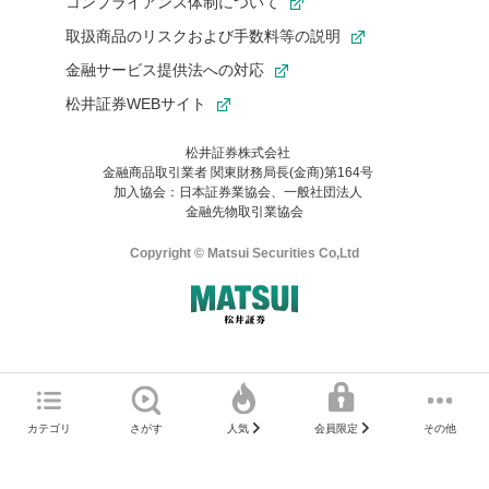
コンプライアンス体制について
取扱商品のリスクおよび手数料等の説明
金融サービス提供法への対応
松井証券WEBサイト
松井証券株式会社
金融商品取引業者 関東財務局長(金商)第164号
お気に入り機能は松井証券の会員限定の機能です。
加入協会：日本証券業協会、一般社団法人
お気に入り登録いただくと、後からいつでもお気に入りのコンテ
金融先物取引業協会
ンツを一覧でご確認いただけます。
ご利用いただくには口座開設が必要です。
Copyright © Matsui Securities Co,Ltd
すでに松井証券の口座をお持ちでお気に入り登録ができない場合
はご利用の端末で一度ログインしてください。
口座開設(無料)
ご利用の環境(Internet Explorer)は、本サイトの
推奨環境外
のた
マネーサテライトのWEBサイトへようこそ
め、
一部の機能が正常に動作しない可能性があります。
ログイン
直前にご覧いただいていたWEBサイトは、当社が作成したもので
カテゴリ
さがす
その他
人気
会員限定
Microsoft Edge
などをご利用ください。
はありません。
そこに掲載されている感想や評価はあくまでもWEBサイトの作成
口座開設サポート 電話番号