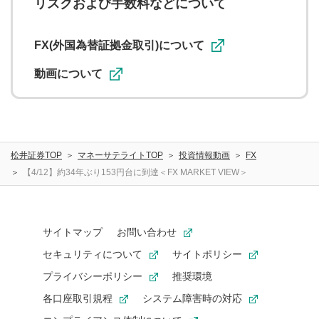
リスクおよび手数料などについて
用者が投稿したコメントは、当社サービスの広告・宣伝、
利用促進の目的で、印刷物・WEBサイト・SNS等に掲載す
ることがあります。
FX(外国為替証拠金取引)について
動画について
松井証券TOP
マネーサテライトTOP
投資情報動画
FX
【4/12】約34年ぶり153円台に到達＜FX MARKET VIEW＞
サイトマップ
お問い合わせ
セキュリティについて
サイトポリシー
プライバシーポリシー
推奨環境
各口座取引規程
システム障害時の対応