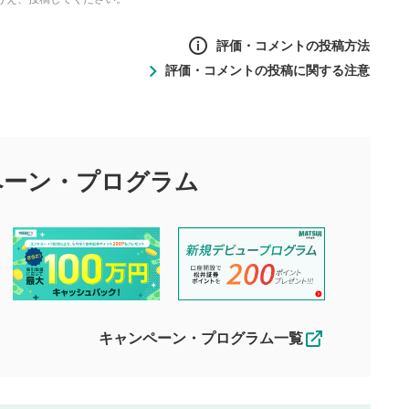
評価・コメントの投稿方法
評価・コメントの投稿に関する注意
ントの投稿方法
の
投稿に関する注意
目的として、各動画コンテンツに、評価およびコメントの投稿が
評価・コメントエリア
1
び投稿を行うものとしてください。
ペーン・
プログラム
星を押下すると1～5段階で評価できま
ちしております。
す。
す。
投稿するボタン
2
ん。当社は利用者より投稿された内容について一切の責任を負い
ださい。
星で評価をすると投稿できます。（お名
ルによって生じた損害に対して一切の責任を負いません。
前とコメントの入力は任意です）（※コメ
す。掲載されるまでに日数がかかる場合や掲載されない場合があ
ントは承認制です）
えできません。各動画コンテンツへの掲載をもって結果のご連絡
キャンペーン・プログラム一覧
動画の評価
3
合わせる場合がございます。
この動画の平均評価が表示されます。
（最大評価は5.0です）