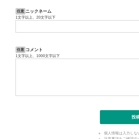
投資情報動画
閉じる
ニックネーム
任意
1文字以上、20文字以下
コメント
任意
1文字以上、1000文字以下
投
個人情報は入力しな
注意事項をご確認の