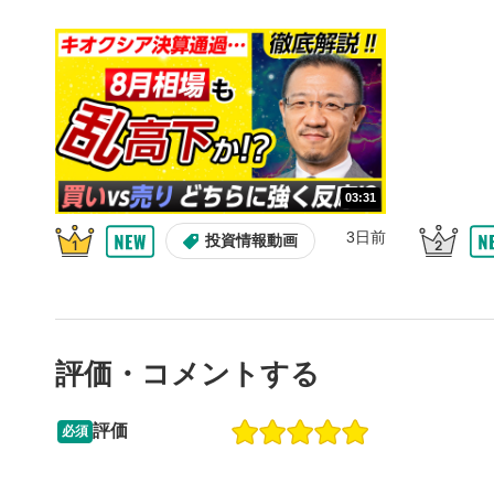
10秒戻
4
10秒、動画
シーク
5
再生位置を
置をクリッ
再生されま
画質/
6
03:31
画質の選択
3日前
投資情報動画
音量調
7
スライダー
ます。
評価・コメントする
全画面
8
動画が全画
ックすると
評価
必須
09:12
14:57
2ヶ月前
操作説明動画
6日前