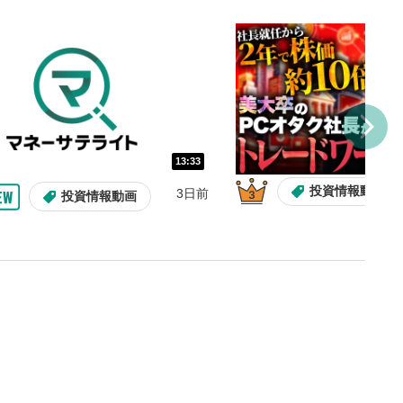
し/10秒送り
を巻き戻し/早送りします。
バー
示しています。再生したい位
クするとその位置から動画が
す。
再生速度の設定
13:33
/再生速度の変更ができます。
投資情報動画
3日前
投資情報動画
整
を上下すると音量が調整でき
表示
面で表示されます。再度クリ
元のサイズに戻ります。
13:33
10:29
2ヶ月前
操作説明動画
操作説明動画
操作説明動画
3日前