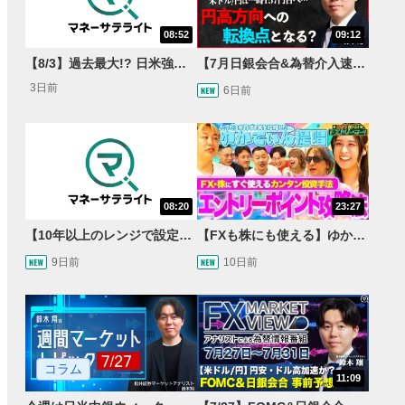
08:52
09:12
【8/3】過去最大!? 日米強調為替介入 155円が当面の焦点か＜FX MARKET VIEW＞
【7月日銀会合&為替介入速報】一時 米ドル/円157円台へ…円高方向への転換点となるか＜速報・展望＞
3日前
6日前
08:20
23:27
【10年以上のレンジで設定する】ユーロ/ポンドのハーフ&ハーフ戦略/トラックレコードも公開【FX自動売買戦略】
【FXも株にも使える】ゆかてぃん氏おすすめのRSI活用法とは？しんいちのトレード成果は運or実力？【目指せ億トレ！FXドリーマー！#03】
9日前
10日前
コラム
11:09