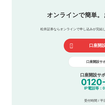
他者への誹謗中傷や差別的表現投稿
公序良俗に反する内容の投稿
氏名、住所、電話番号など個人を特定できる情報の
オンラインで簡単。
閉
他のサイトへの誘導や営利目的、広告・宣伝を目的
他者の権利（商標、著作権、その他の知的財産権）
同一内容の多重投稿
松井証券ならオンラインで申し込みが完結
その他当社が不適切と判断した投稿
一度投稿した評価およびコメントの変更・削除はできませ
利用者は、利用者が投稿したコメントの著作権およびその
口座開
諾したものとします。また、利用者は、コメントに関する
コメントは、当社サービスの広告・宣伝、利用促進の目的で
口座開設サ
口座開設サポ
IP電話等：03-
受付時間 / 平日 