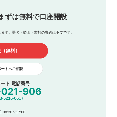
投稿
まずは無料で口座開設
じる
とした投稿
を侵害するような投稿
します。署名・捺印・書類の郵送は不要です。
んので、内容をご確認のうえ投稿してください。
他の著作権法上の全権利を当社に対して無償で利用することを承
設（無料）
著作者人格権を行使しないことに同意します。利用者が投稿した
、印刷物・WEBサイト・SNS等に掲載することがあります。
ポートへご相談
ート 電話番号
5216-0617
08:30〜17:00