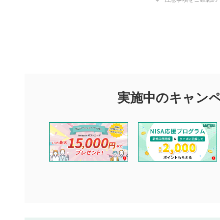
評価・コメ
評価・コメント
マネーサテライトでは利用者同士の情報交換・情報収集などを
できます。利用者は以下の注意事項をご理解のうえ、閲覧およ
実施中のキャン
他の利用者が動画を視聴される際の参考になるコメントをお待
なお、投稿をもって、本注意事項に同意されたものとみなしま
コメントの内容は、当社の公式な見解や意見ではありませ
ません。利用者ご自身の責任で閲覧および投稿を行ってく
当社は、利用者同士、もしくは利用者と第三者間のトラブ
評価およびコメントは当社にて審査のうえ、掲載となりま
ります。また、審査結果および結果の理由についてはお答
といたします。ご了承ください。
下記の項目に該当すると判断された投稿内容は、掲載を見
本動画コンテンツとは無関係の内容の投稿