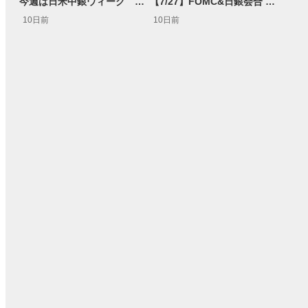
今週は日米中銀ウィーク 米ドル/円は165円突破を試すか
【7/27】FOMC&日銀会合 事前予想 円安・ドル高加速か？<FX MARKET VIEW＞
10日前
10日前
33:21
15:54
8日前
1日前
投資情報動画
14:57
11:32
03:31
05:11
2ヶ月前
2ヶ月前
4ヶ月前
操作説明動画
3日前