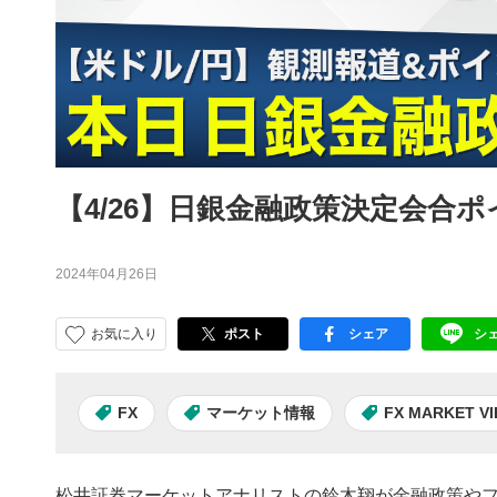
【4/26】日銀金融政策決定会合ポイ
2024年04月26日
お気に入り
ポスト
シェア
シ
facebook
LI
FX
マーケット情報
FX MARKET V
松井証券マーケットアナリストの鈴木翔が金融政策やフ