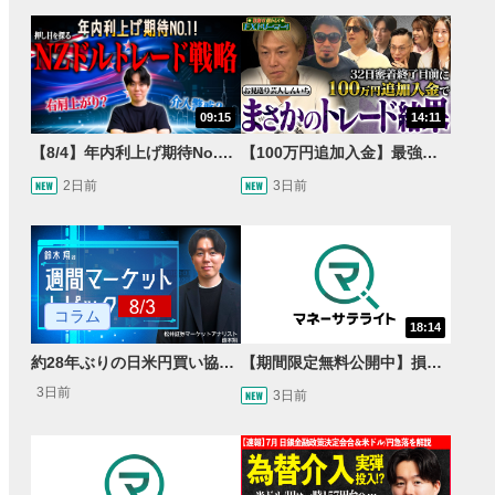
09:15
14:11
【8/4】年内利上げ期待No.1！右肩上がりNZドル/円のトレード戦略【世界情勢からみるFXトレンド通貨ペア】
【100万円追加入金】最強億トレ軍団から学ぶ32日間！お見送り芸人しんいちのトレード成果は？【目指せ億トレ！FXドリーマー！#04】
2日前
3日前
コラム
18:14
約28年ぶりの日米円買い協調介入 円安トレンドは転換するのか？
【期間限定無料公開中】損失を出し続けるお見送り芸人しんいち、Wemofを学ぶ【目指せ億トレ！FXドリーマー！#05】
3日前
3日前