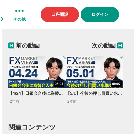
口座開設
ログイン
その他
前の動画
次の動画
08:04
09:07
【4/24】日銀会合後に為替介入実施？＜FX MARKET VIEW＞
【5/1】今後の押し目買い水準を予想＜FX MARKET VIEW＞
2年前
2年前
関連コンテンツ