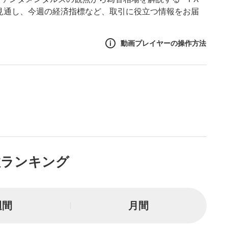
後の見通し、今週の経済指標など、取引に役立つ情報をお届
動画プレイヤーの操作方法
作方法
生エリア
リアをクリックすると、動画
は一時停止します。
ニュー
数ランキング
リアにマウスを乗せると表示
一時停止
週間
月間
または一時停止します。