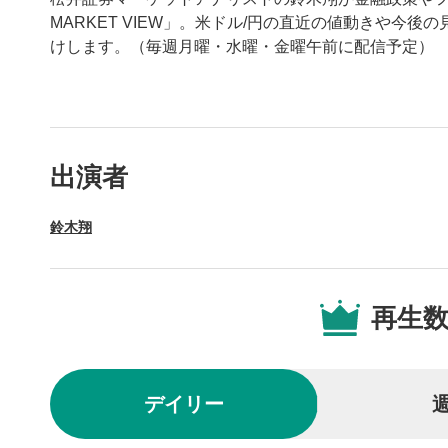
MARKET VIEW」。米ドル/円の直近の値動きや今
けします。（毎週月曜・水曜・金曜午前に配信予定）
動画プレイヤーの操
出演者
動画再
1
鈴木翔
動画再生エ
を再生また
操作メ
2
再生
動画再生エ
されます。
再生/
3
デイリー
動画を再生