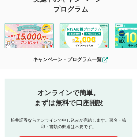
投稿に関する注意
プログラム
マネーサテライトでは利用者同士の情報交換・情報収集など
を目的として、各動画コンテンツに、評価およびコメントの
投稿ができます。利用者は以下の注意事項をご理解のうえ、
閲覧および投稿を行うものとしてください。
他の利用者が動画を視聴される際の参考になるコメントをお
待ちしております。
なお、投稿をもって、本注意事項に同意されたものとみなし
キャンペーン・プログラム一覧
ます。
コメントの内容は、当社の公式な見解や意見ではありま
評価・コメントエリア
1
せん。当社は利用者より投稿された内容について一切の責
星を押下すると1～5段階で評価できます。
任を負いません。利用者ご自身の責任で閲覧および投稿を
オンラインで簡単。
行ってください。
投稿するボタン
2
当社は、利用者同士、もしくは利用者と第三者間のトラ
まずは無料で口座開設
星で評価をすると投稿できます。（お名前とコメント
ブルによって生じた損害に対して一切の責任を負いませ
の入力は任意です）（※コメントは承認制です）
ん。
評価およびコメントは当社にて審査のうえ、掲載となり
松井証券ならオンラインで申し込みが完結します。署名・捺
動画の評価
3
ます。掲載されるまでに日数がかかる場合や掲載されない
印・書類の郵送は不要です。
場合があります。また、審査結果および結果の理由につい
この動画の平均評価が表示されます。（最大評価は5.0