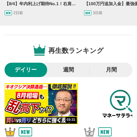
再生位置を示しています。再生したい位置をクリック
【8/4】年内利上げ期待No.1！右肩上がりNZドル/円のトレード戦略【世界情勢からみるFXトレンド通貨ペア】
するとその位置から動画が再生されます。
2日前
3日前
画質/再生速度の設定
6
画質の選択/再生速度の変更ができます。
音量調整
7
再生数ランキング
スライダーを上下すると音量が調整できます。
全画面表示
8
デイリー
週間
月間
動画が全画面で表示されます。再度クリックすると元
のサイズに戻ります。
03:31