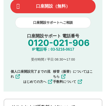
てはお答えできません。各動画コンテンツへの掲載をもっ
です）
口座開設（無料）
て結果のご連絡といたします。ご了承ください。
下記の項目に該当すると判断された投稿内容は、掲載を
見合わせる場合がございます。
口座開設サポートへご相談
本動画コンテンツとは無関係の内容の投稿
他者への誹謗中傷や差別的表現投稿
公序良俗に反する内容の投稿
口座開設サポート 電話番号
氏名、住所、電話番号など個人を特定できる情報の
投稿
他のサイトへの誘導や営利目的、広告・宣伝を目
IP電話等：03-5216-0617
的とした投稿
他者の権利（商標、著作権、その他の知的財産
受付時間 / 平日 08:30〜17:00
権）を侵害するような投稿
同一内容の多重投稿
個人口座開設完了までの流
移管（振替）についてはこ
その他当社が不適切と判断した投稿
れ
ちら
一度投稿した評価およびコメントの変更・削除はできま
はじめての方へ
手数料について
せんので、内容をご確認のうえ投稿してください。
利用者は、利用者が投稿したコメントの著作権およびそ
の他の著作権法上の全権利を当社に対して無償で利用する
ことを承諾したものとします。また、利用者は、コメント
に関する著作者人格権を行使しないことに同意します。利