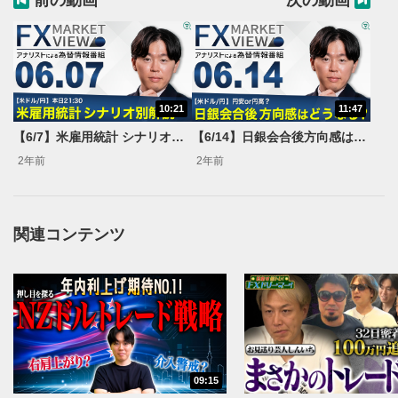
前の動画
次の動画
10:21
11:47
動画再生エリア
1
【6/7】米雇用統計 シナリオ別解説＜FX MARKET VIEW＞
【6/14】日銀会合後方向感はどうなる？＜FX MARKET VIEW＞
動画再生エリアをクリックすると、動画を再生または
2年前
2年前
一時停止します。
操作メニュー
2
動画再生エリアにマウスを乗せると表示されます。
関連コンテンツ
再生/一時停止
3
動画を再生または一時停止します。
10秒戻し/10秒送り
4
10秒、動画を巻き戻し/早送りします。
シークバー
09:15
5