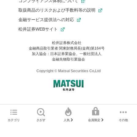
コンプライアンス体制について
取扱商品のリスクおよび手数料等の説明
金融サービス提供法への対応
松井証券WEBサイト
松井証券株式会社
金融商品取引業者 関東財務局長(金商)第164号
お気に入り機能は松井証券の会員限定の機能です。
加入協会：日本証券業協会、一般社団法人
お気に入り登録いただくと、後からいつでもお気に入りのコンテ
金融先物取引業協会
ンツを一覧でご確認いただけます。
ご利用いただくには口座開設が必要です。
Copyright © Matsui Securities Co,Ltd
すでに松井証券の口座をお持ちでお気に入り登録ができない場合
はご利用の端末で一度ログインしてください。
口座開設(無料)
ご利用の環境(Internet Explorer)は、本サイトの
推奨環境外
のた
マネーサテライトのWEBサイトへようこそ
め、
一部の機能が正常に動作しない可能性があります。
ログイン
直前にご覧いただいていたWEBサイトは、当社が作成したもので
カテゴリ
さがす
その他
人気
会員限定
Microsoft Edge
などをご利用ください。
はありません。
そこに掲載されている感想や評価はあくまでもWEBサイトの作成
口座開設サポート 電話番号