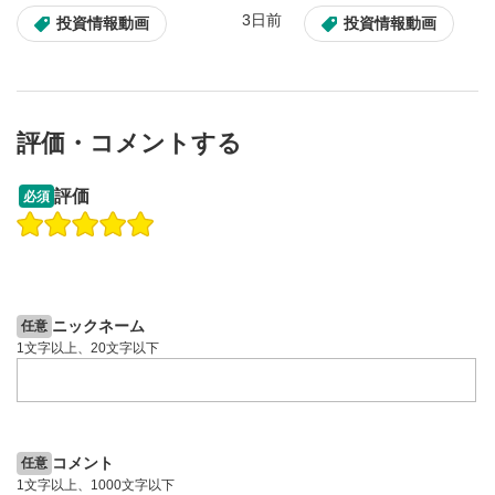
3日前
投資情報動画
投資情報動画
評価・コメントする
09:12
14:57
評価
必須
操作説明動画
操作説明動画
2ヶ月前
6日前
投資情報動画
投資情報動画
ニックネーム
任意
1文字以上、20文字以下
コメント
任意
1文字以上、1000文字以下