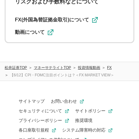
リスクおよび手数料などについて
用者が投稿したコメントは、当社サービスの広告・宣伝、
利用促進の目的で、印刷物・WEBサイト・SNS等に掲載す
ることがあります。
FX(外国為替証拠金取引)について
動画について
松井証券TOP
マネーサテライトTOP
投資情報動画
FX
【6/12】CPI・FOMC注目ポイントは？＜FX MARKET VIEW＞
サイトマップ
お問い合わせ
セキュリティについて
サイトポリシー
プライバシーポリシー
推奨環境
各口座取引規程
システム障害時の対応