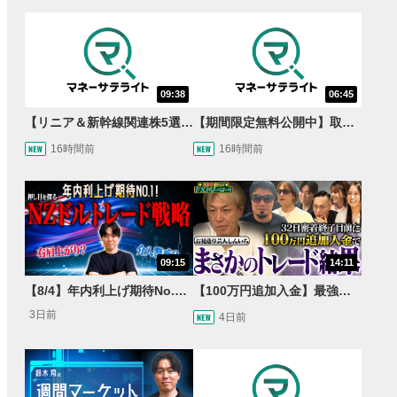
09:38
06:45
【リニア＆新幹線関連株5選】静岡県知事の承認でリニア路線工事進展！北陸新幹線も「小浜・京都ルート」再決定！関連する注目の銘柄は？＜たけぞうNEWS＞
【期間限定無料公開中】取引量世界一の通貨ペアに優位性あり!?ドル/円&ユーロドルのテクニカルを検証！【JINのマンスリーFX戦略】
16時間前
16時間前
09:15
14:11
【8/4】年内利上げ期待No.1！右肩上がりNZドル/円のトレード戦略【世界情勢からみるFXトレンド通貨ペア】
【100万円追加入金】最強億トレ軍団から学ぶ32日間！お見送り芸人しんいちのトレード成果は？【目指せ億トレ！FXドリーマー！#04】
3日前
4日前