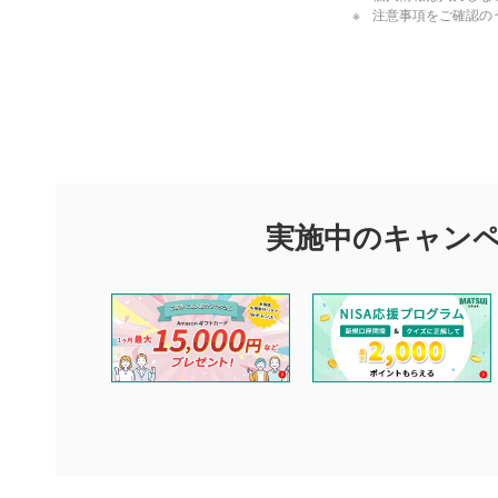
注意事項をご確認の
評価・コメ
評価・コメント
マネーサテライトでは利用者同士の情報交換・情報収集などを
できます。利用者は以下の注意事項をご理解のうえ、閲覧およ
実施中のキャン
他の利用者が動画を視聴される際の参考になるコメントをお待
なお、投稿をもって、本注意事項に同意されたものとみなしま
コメントの内容は、当社の公式な見解や意見ではありませ
ません。利用者ご自身の責任で閲覧および投稿を行ってく
当社は、利用者同士、もしくは利用者と第三者間のトラブ
評価およびコメントは当社にて審査のうえ、掲載となりま
ります。また、審査結果および結果の理由についてはお答
といたします。ご了承ください。
下記の項目に該当すると判断された投稿内容は、掲載を見
本動画コンテンツとは無関係の内容の投稿