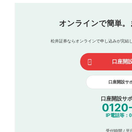
他者への誹謗中傷や差別的表現投稿
公序良俗に反する内容の投稿
氏名、住所、電話番号など個人を特定できる情報の
オンラインで簡単。
閉
他のサイトへの誘導や営利目的、広告・宣伝を目的
他者の権利（商標、著作権、その他の知的財産権）
同一内容の多重投稿
松井証券ならオンラインで申し込みが完結
その他当社が不適切と判断した投稿
一度投稿した評価およびコメントの変更・削除はできませ
利用者は、利用者が投稿したコメントの著作権およびその
口座開
諾したものとします。また、利用者は、コメントに関する
コメントは、当社サービスの広告・宣伝、利用促進の目的で
口座開設サ
口座開設サポ
IP電話等：03-
受付時間 / 平日 