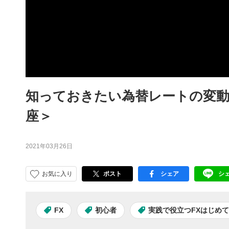
知っておきたい為替レートの変動
座＞
2021年03月26日
お気に入り
ポスト
シェア
シ
facebook
LI
FX
初心者
実践で役立つFXはじめ