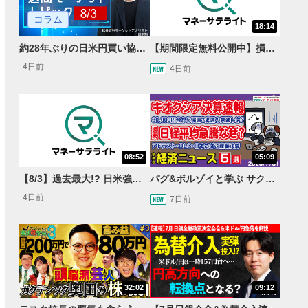
コラム
18:14
約28年ぶりの日米円買い協調介入 円安トレンドは転換するのか？
【期間限定無料公開中】損失を出し続けるお見送り芸人しんいち、Wemofを学ぶ【目指せ億トレ！FXドリーマー！#05】
4日前
4日前
08:52
05:09
【8/3】過去最大!? 日米強調為替介入 155円が当面の焦点か＜FX MARKET VIEW＞
パグ&ボルゾイと学ぶ サクッとマーケット解説#111
4日前
7日前
32:02
09:12