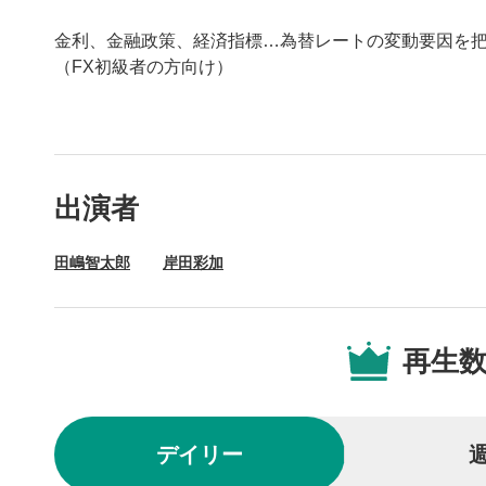
金利、金融政策、経済指標…為替レートの変動要因を
（FX初級者の方向け）
動画プレイヤーの操
出演者
動画再
1
田嶋智太郎
岸田彩加
動画再生エ
を再生また
操作メ
2
再生
動画再生エ
されます。
再生/
3
デイリー
動画を再生