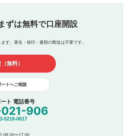
投稿
まずは無料で口座開設
じる
とした投稿
を侵害するような投稿
します。署名・捺印・書類の郵送は不要です。
んので、内容をご確認のうえ投稿してください。
他の著作権法上の全権利を当社に対して無償で利用することを承
設（無料）
著作者人格権を行使しないことに同意します。利用者が投稿した
、印刷物・WEBサイト・SNS等に掲載することがあります。
ポートへご相談
ート 電話番号
5216-0617
08:30〜17:00