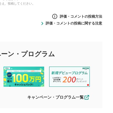
うえ、投稿してください。
評価・コメントの投稿方法
評価・コメントの投稿に関する注意
ントの投稿方法
の
投稿に関する注意
目的として、各動画コンテンツに、評価およびコメントの投稿が
評価・コメントエリア
1
び投稿を行うものとしてください。
ペーン・
プログラム
星を押下すると1～5段階で評価できま
ちしております。
す。
す。
投稿するボタン
2
ん。当社は利用者より投稿された内容について一切の責任を負い
ださい。
星で評価をすると投稿できます。（お名
ルによって生じた損害に対して一切の責任を負いません。
前とコメントの入力は任意です）（※コメ
す。掲載されるまでに日数がかかる場合や掲載されない場合があ
ントは承認制です）
えできません。各動画コンテンツへの掲載をもって結果のご連絡
キャンペーン・プログラム一覧
動画の評価
3
合わせる場合がございます。
この動画の平均評価が表示されます。
（最大評価は5.0です）