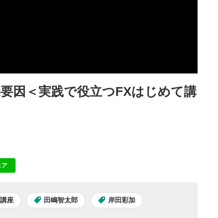
要因＜実践で役立つFXはじめて講
ェア
NE
て講座
田嶋智太郎
岸田彩加