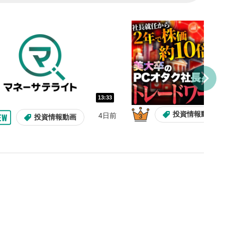
し/10秒送り
を巻き戻し/早送りします。
バー
示しています。再生したい位
クするとその位置から動画が
す。
再生速度の設定
13:33
/再生速度の変更ができます。
投資情報動画
4日前
投資情報動画
整
を上下すると音量が調整でき
表示
面で表示されます。再度クリ
元のサイズに戻ります。
13:33
10:29