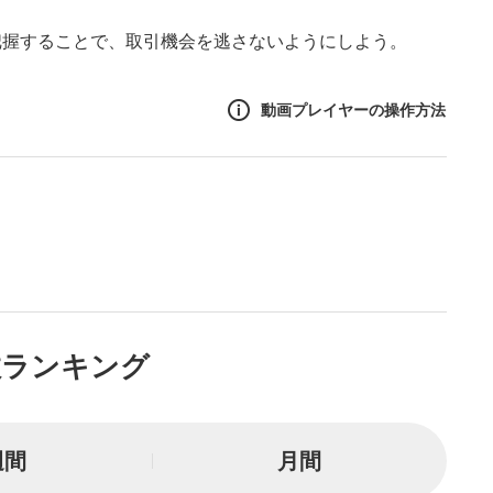
把握することで、取引機会を逃さないようにしよう。
動画プレイヤーの操作方法
作方法
生エリア
リアをクリックすると、動画
は一時停止します。
ニュー
数ランキング
リアにマウスを乗せると表示
一時停止
週間
月間
または一時停止します。