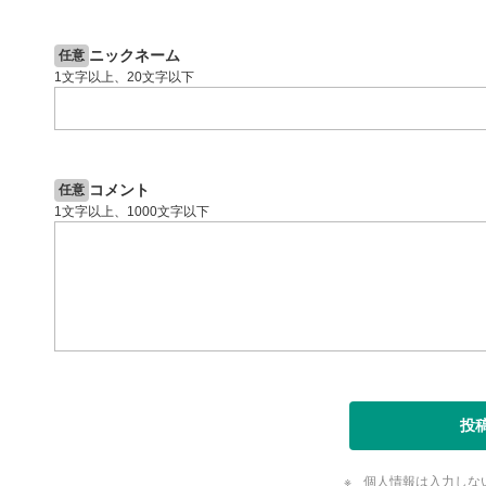
2ヶ月前
操作説明動画
7日前
投資情報動画
閉じる
ニックネーム
任意
1文字以上、20文字以下
コメント
任意
1文字以上、1000文字以下
投
個人情報は入力しな