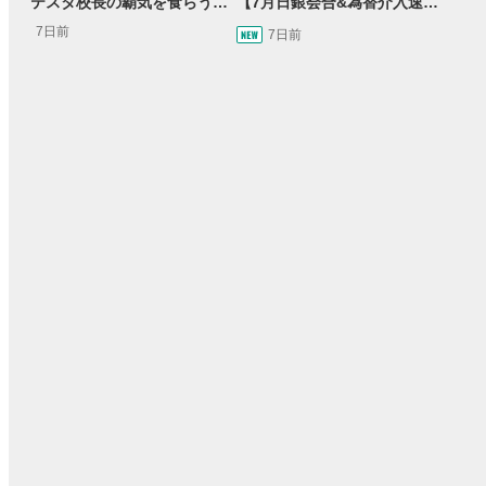
テスタ校長の覇気を食らう！ガクテンソク奥田 松井証券 ～テスタの魔法株学校Part3～ #3
【7月日銀会合&為替介入速報】一時 米ドル/円157円台へ…円高方向への転換点となるか＜速報・展望＞
7日前
7日前
33:21
15:54
9日前
2日前
投資情報動画
14:57
11:32
03:31
05:11