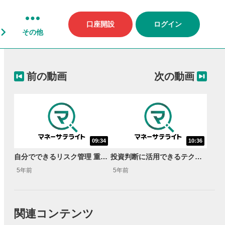
口座開設
ログイン
その他
前の動画
次の動画
09:34
10:36
自分でできるリスク管理 重要なのは通貨ペアとレバレッジ！？＜実践で役立つFXはじめて講座＞
投資判断に活用できるテクニカル分析（チャート分析）＜実践で役立つFXはじめて講座＞
5年前
5年前
関連コンテンツ