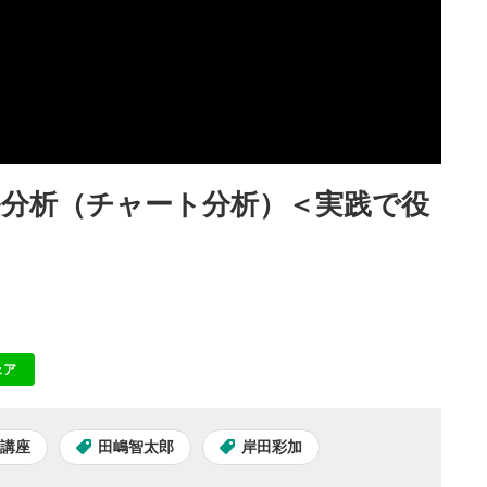
分析（チャート分析）＜実践で役
ェア
NE
て講座
田嶋智太郎
岸田彩加