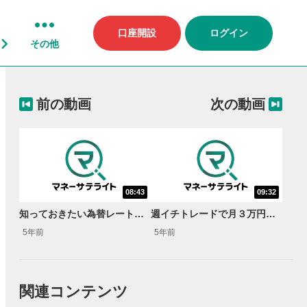
口座開設
ログイン
その他
前の動画
次の動画
08:43
09:32
知っておきたい為替レートの変動要因＜実践で役立つFXはじめて講座＞
週イチトレードで月３万円の利益を目指す＜実践で役立つFXはじめて講座＞
5年前
5年前
関連コンテンツ