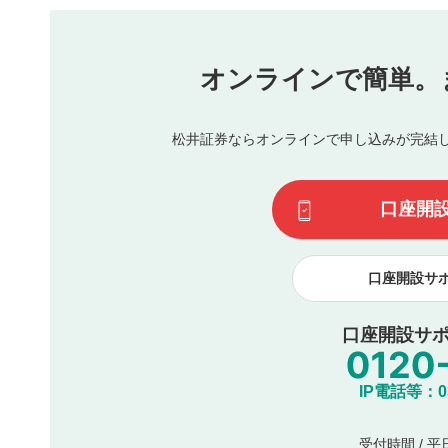
他者への誹謗中傷や差別的表現投稿
公序良俗に反する内容の投稿
氏名、住所、電話番号など個人を特定できる情報の
オンラインで簡単。
閉
他のサイトへの誘導や営利目的、広告・宣伝を目的
他者の権利（商標、著作権、その他の知的財産権）
同一内容の多重投稿
松井証券ならオンラインで申し込みが完結
その他当社が不適切と判断した投稿
一度投稿した評価およびコメントの変更・削除はできませ
利用者は、利用者が投稿したコメントの著作権およびその
口座開
諾したものとします。また、利用者は、コメントに関する
コメントは、当社サービスの広告・宣伝、利用促進の目的で
口座開設サ
口座開設サポ
IP電話等：03-
受付時間 / 平日 