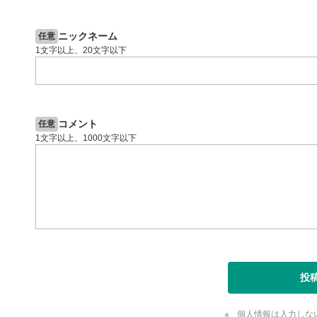
2ヶ月前
操作説明動画
9日前
日本株
閉じる
ニックネーム
任意
1文字以上、20文字以下
コメント
任意
1文字以上、1000文字以下
投
個人情報は入力しな