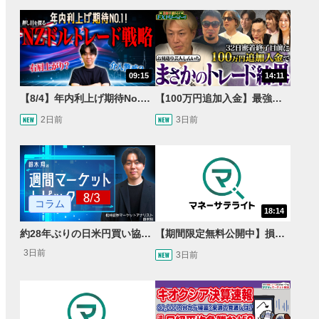
09:15
14:11
【8/4】年内利上げ期待No.1！右肩上がりNZドル/円のトレード戦略【世界情勢からみるFXトレンド通貨ペア】
【100万円追加入金】最強億トレ軍団から学ぶ32日間！お見送り芸人しんいちのトレード成果は？【目指せ億トレ！FXドリーマー！#04】
2日前
3日前
コラム
18:14
約28年ぶりの日米円買い協調介入 円安トレンドは転換するのか？
【期間限定無料公開中】損失を出し続けるお見送り芸人しんいち、Wemofを学ぶ【目指せ億トレ！FXドリーマー！#05】
3日前
3日前