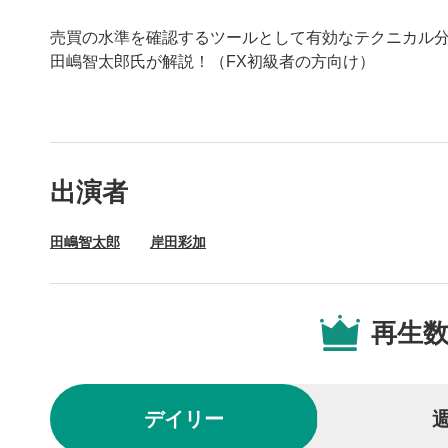
売買の水準を確認するツールとして有効なテクニカル
田嶋智太郎氏が解説！（FX初級者の方向け）
動画プレイヤーの操
出演者
動画再
1
田嶋智太郎
岸田彩加
動画再生エ
を再生また
操作メ
2
再生
動画再生エ
されます。
再生/
3
デイリー
動画を再生