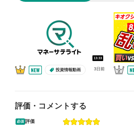
10秒戻
4
10秒、動画
シーク
5
再生位置を
置をクリッ
再生されま
画質/
6
13:33
画質の選択
3日前
投資情報動画
音量調
7
スライダー
ます。
評価・コメントする
全画面
8
動画が全画
ックすると
評価
必須
15:51
14:57