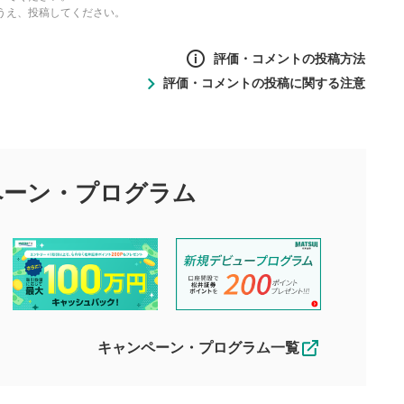
うえ、投稿してください。
評価・コメントの投稿方法
評価・コメントの投稿に関する注意
ントの投稿方法
の
投稿に関する注意
目的として、各動画コンテンツに、評価およびコメントの投稿が
評価・コメントエリア
1
び投稿を行うものとしてください。
ペーン・
プログラム
星を押下すると1～5段階で評価できま
ちしております。
す。
す。
投稿するボタン
2
ん。当社は利用者より投稿された内容について一切の責任を負い
ださい。
星で評価をすると投稿できます。（お名
ルによって生じた損害に対して一切の責任を負いません。
前とコメントの入力は任意です）（※コメ
す。掲載されるまでに日数がかかる場合や掲載されない場合があ
ントは承認制です）
えできません。各動画コンテンツへの掲載をもって結果のご連絡
キャンペーン・プログラム一覧
動画の評価
3
合わせる場合がございます。
この動画の平均評価が表示されます。
（最大評価は5.0です）