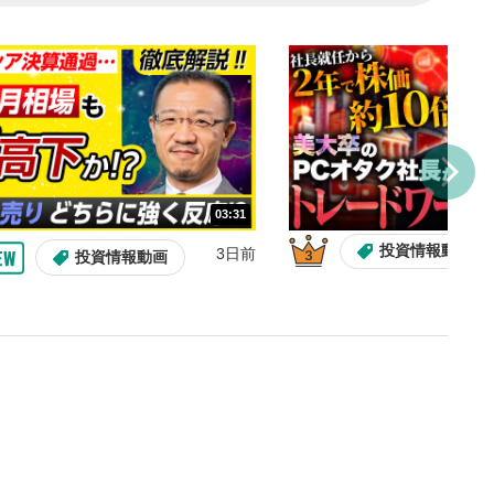
し/10秒送り
を巻き戻し/早送りします。
バー
示しています。再生したい位
クするとその位置から動画が
す。
再生速度の設定
03:31
/再生速度の変更ができます。
投資情報動画
3日前
投資情報動画
整
を上下すると音量が調整でき
表示
面で表示されます。再度クリ
元のサイズに戻ります。
14:57
10:29