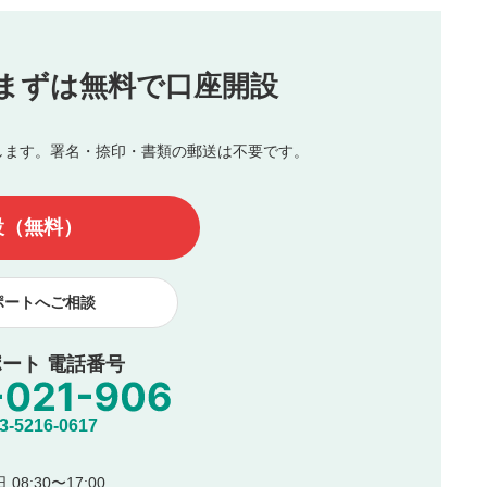
投稿
まずは無料で口座開設
じる
とした投稿
を侵害するような投稿
します。署名・捺印・書類の郵送は不要です。
んので、内容をご確認のうえ投稿してください。
他の著作権法上の全権利を当社に対して無償で利用することを承
設（無料）
著作者人格権を行使しないことに同意します。利用者が投稿した
、印刷物・WEBサイト・SNS等に掲載することがあります。
ポートへご相談
ート 電話番号
5216-0617
08:30〜17:00