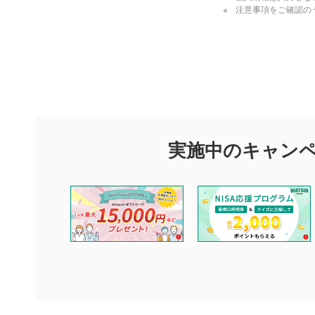
注意事項をご確認の
評価・コメ
評価・コメント
マネーサテライトでは利用者同士の情報交換・情報収集などを
できます。利用者は以下の注意事項をご理解のうえ、閲覧およ
実施中のキャン
他の利用者が動画を視聴される際の参考になるコメントをお待
なお、投稿をもって、本注意事項に同意されたものとみなしま
コメントの内容は、当社の公式な見解や意見ではありませ
ません。利用者ご自身の責任で閲覧および投稿を行ってく
当社は、利用者同士、もしくは利用者と第三者間のトラブ
評価およびコメントは当社にて審査のうえ、掲載となりま
ります。また、審査結果および結果の理由についてはお答
といたします。ご了承ください。
下記の項目に該当すると判断された投稿内容は、掲載を見
本動画コンテンツとは無関係の内容の投稿