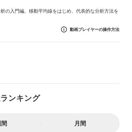
分析の入門編。移動平均線をはじめ、代表的な分析方法を
動画プレイヤーの操作方法
作方法
生エリア
リアをクリックすると、動画
は一時停止します。
ニュー
数ランキング
リアにマウスを乗せると表示
一時停止
週間
月間
または一時停止します。