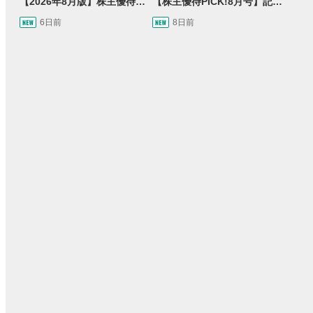
【2026年8月版】株主優待銘柄紹介
【株主優待PICK!8月号】記念優待特集！＆オトクに買い物割引券優待をご紹介します！
6日前
8日前
33:21
14:57
8日前
2ヶ月前
操作説明動画
09:12
11:32
21:06
05:11