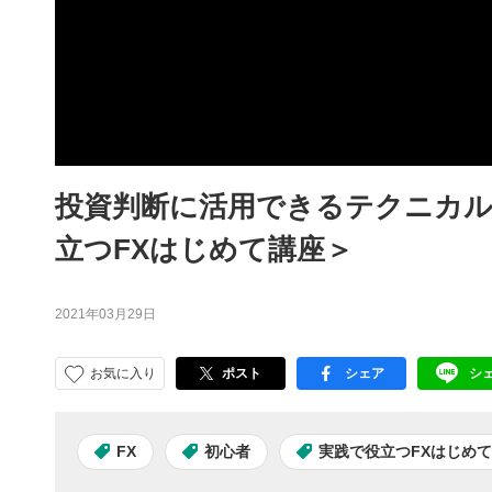
投資判断に活用できるテクニカル
立つFXはじめて講座＞
2021年03月29日
お気に入り
ポスト
シェア
シ
facebook
LI
FX
初心者
実践で役立つFXはじめ