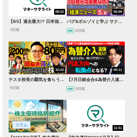
08:52
05:09
【8/3】過去最大!? 日米強調為替介入 155円が当面の焦点か＜FX MARKET VIEW＞
パグ&ボルゾイと学ぶ サクッとマーケット解説#111
3日前
6日前
32:02
09:12
テスタ校長の覇気を食らう！ガクテンソク奥田 松井証券 ～テスタの魔法株学校Part3～ #3
【7月日銀会合&為替介入速報】一時 米ドル/円157円台へ…円高方向への転換点となるか＜速報・展望＞
6日前
6日前
コラム
11:51