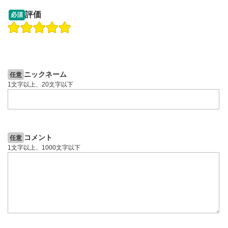
09:12
14:57
評価
必須
操作説明動画
操作説明動画
2ヶ月前
7日前
投資情報動画
投資情報動画
ニックネーム
任意
1文字以上、20文字以下
コメント
任意
1文字以上、1000文字以下