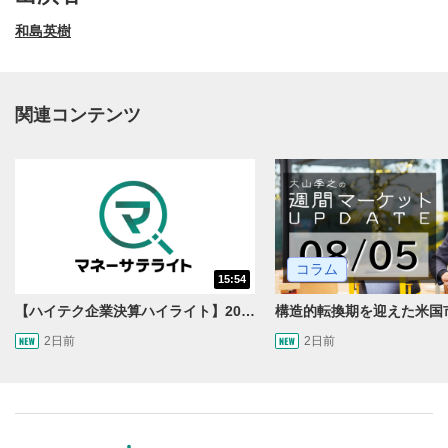
和島英樹
関連コンテンツ
動画再生エリア
1
コラム
15:54
動画再生エリアをクリックすると、動画を再生または
一時停止します。
【ハイテク企業決算ハイライト】2027年分のメモリに売切れ報道!?＜米国マーケットダイジェスト8/5号＞
2日前
2日前
操作メニュー
2
動画再生エリアにマウスを乗せると表示されます。
再生/一時停止
3
動画を再生または一時停止します。