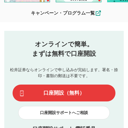
待ちしております。
なお、投稿をもって、本注意事項に同意されたものとみなし
キャンペーン・プログラム一覧
ます。
コメントの内容は、当社の公式な見解や意見ではありま
評価・コメントエリア
1
せん。当社は利用者より投稿された内容について一切の責
星を押下すると1～5段階で評価できます。
任を負いません。利用者ご自身の責任で閲覧および投稿を
オンラインで簡単。
行ってください。
投稿するボタン
2
当社は、利用者同士、もしくは利用者と第三者間のトラ
まずは無料で口座開設
星で評価をすると投稿できます。（お名前とコメント
ブルによって生じた損害に対して一切の責任を負いませ
の入力は任意です）（※コメントは承認制です）
ん。
評価およびコメントは当社にて審査のうえ、掲載となり
松井証券ならオンラインで申し込みが完結します。署名・捺
動画の評価
3
ます。掲載されるまでに日数がかかる場合や掲載されない
印・書類の郵送は不要です。
場合があります。また、審査結果および結果の理由につい
この動画の平均評価が表示されます。（最大評価は5.0
てはお答えできません。各動画コンテンツへの掲載をもっ
です）
口座開設（無料）
て結果のご連絡といたします。ご了承ください。
下記の項目に該当すると判断された投稿内容は、掲載を
見合わせる場合がございます。
口座開設サポートへご相談
本動画コンテンツとは無関係の内容の投稿
他者への誹謗中傷や差別的表現投稿
公序良俗に反する内容の投稿