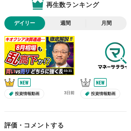
再生数ランキング
10秒戻し/10秒送り
4
10秒、動画を巻き戻し/早送りします。
デイリー
週間
月間
シークバー
5
再生位置を示しています。再生したい位置をクリック
するとその位置から動画が再生されます。
画質/再生速度の設定
6
画質の選択/再生速度の変更ができます。
03:31
音量調整
7
スライダーを上下すると音量が調整できます。
3日前
全画面表示
8
投資情報動画
投資情報動画
動画が全画面で表示されます。再度クリックすると元
のサイズに戻ります。
評価・コメントする