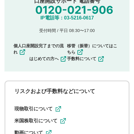
口座開設サポート 電話番号
氏名、住所、電話番号など個人を特定できる情報の
投稿
他のサイトへの誘導や営利目的、広告・宣伝を目
IP電話等：03-5216-0617
的とした投稿
他者の権利（商標、著作権、その他の知的財産
受付時間 / 平日 08:30〜17:00
権）を侵害するような投稿
同一内容の多重投稿
個人口座開設完了までの流
移管（振替）についてはこ
その他当社が不適切と判断した投稿
れ
ちら
一度投稿した評価およびコメントの変更・削除はできま
はじめての方へ
手数料について
せんので、内容をご確認のうえ投稿してください。
利用者は、利用者が投稿したコメントの著作権およびそ
の他の著作権法上の全権利を当社に対して無償で利用する
ことを承諾したものとします。また、利用者は、コメント
に関する著作者人格権を行使しないことに同意します。利
リスクおよび手数料などについて
用者が投稿したコメントは、当社サービスの広告・宣伝、
利用促進の目的で、印刷物・WEBサイト・SNS等に掲載す
ることがあります。
現物取引について
米国株取引について
動画について