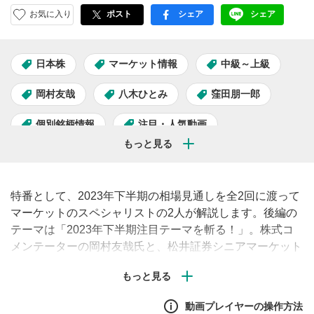
お気に入り
ポスト
シェア
シェア
facebook
LINE
日本株
マーケット情報
中級～上級
岡村友哉
八木ひとみ
窪田朋一郎
個別銘柄情報
注目・人気動画
特番として、2023年下半期の相場見通しを全2回に渡って
マーケットのスペシャリストの2人が解説します。後編の
テーマは「2023年下半期注目テーマを斬る！」。株式コ
メンテーターの岡村友哉氏と、松井証券シニアマーケット
アナリスト窪田朋一郎が「半導体」「低PBR」は下半期も
注目されるのか理由とともに解説します。さらに番組後半
には2人が下半期注目するテーマの発表もあります！
動画プレイヤーの操作方法