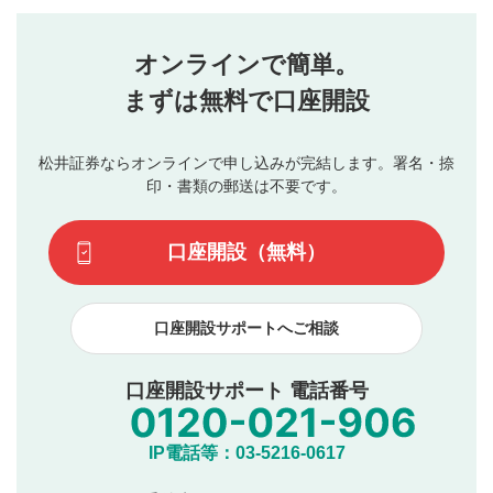
評価・コメントエリア
1
せん。当社は利用者より投稿された内容について一切の責
星を押下すると1～5段階で評価できます。
任を負いません。利用者ご自身の責任で閲覧および投稿を
オンラインで簡単。
行ってください。
投稿するボタン
2
当社は、利用者同士、もしくは利用者と第三者間のトラ
まずは無料で口座開設
星で評価をすると投稿できます。（お名前とコメント
ブルによって生じた損害に対して一切の責任を負いませ
の入力は任意です）（※コメントは承認制です）
ん。
評価およびコメントは当社にて審査のうえ、掲載となり
松井証券ならオンラインで申し込みが完結します。署名・捺
動画の評価
3
ます。掲載されるまでに日数がかかる場合や掲載されない
印・書類の郵送は不要です。
場合があります。また、審査結果および結果の理由につい
この動画の平均評価が表示されます。（最大評価は5.0
てはお答えできません。各動画コンテンツへの掲載をもっ
です）
口座開設（無料）
て結果のご連絡といたします。ご了承ください。
下記の項目に該当すると判断された投稿内容は、掲載を
見合わせる場合がございます。
口座開設サポートへご相談
本動画コンテンツとは無関係の内容の投稿
他者への誹謗中傷や差別的表現投稿
公序良俗に反する内容の投稿
口座開設サポート 電話番号
氏名、住所、電話番号など個人を特定できる情報の
投稿
他のサイトへの誘導や営利目的、広告・宣伝を目
IP電話等：03-5216-0617
的とした投稿