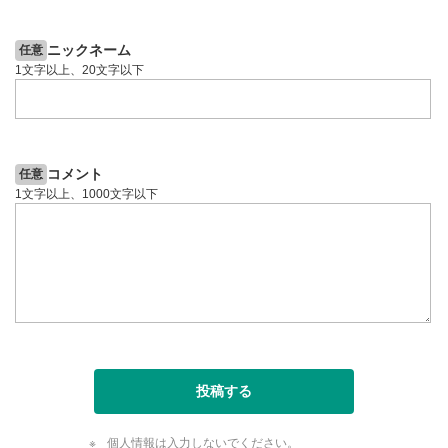
5日前
投資情報動画
ニックネーム
任意
1文字以上、20文字以下
コメント
任意
1文字以上、1000文字以下
投稿する
個人情報は入力しないでください。