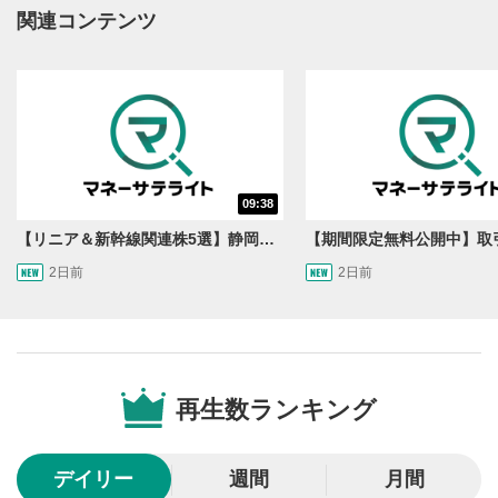
動画再生エリアにマウスを乗せると表示されます。
関連コンテンツ
再生/一時停止
3
動画を再生または一時停止します。
10秒戻し/10秒送り
4
10秒、動画を巻き戻し/早送りします。
シークバー
09:38
5
再生位置を示しています。再生したい位置をクリック
【リニア＆新幹線関連株5選】静岡県知事の承認でリニア路線工事進展！北陸新幹線も「小浜・京都ルート」再決定！関連する注目の銘柄は？＜たけぞうNEWS＞
するとその位置から動画が再生されます。
2日前
2日前
画質/再生速度の設定
6
画質の選択/再生速度の変更ができます。
音量調整
7
再生数ランキング
スライダーを上下すると音量が調整できます。
全画面表示
8
デイリー
週間
月間
動画が全画面で表示されます。再度クリックすると元