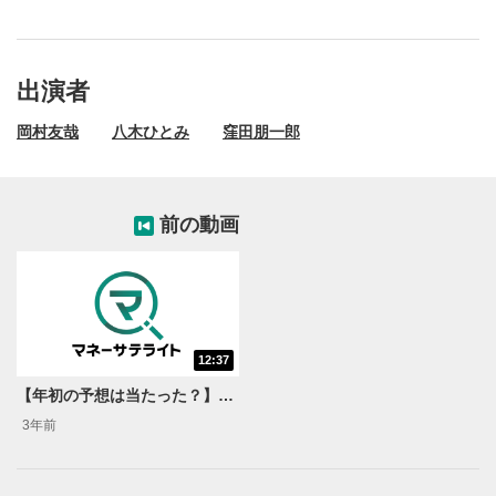
出演者
岡村友哉
八木ひとみ
窪田朋一郎
前の動画
12:37
動画再生エリア
1
【年初の予想は当たった？】2023年下半期 日経平均はどう動く！？
動画再生エリアをクリックすると、動画を再生または
3年前
一時停止します。
操作メニュー
2