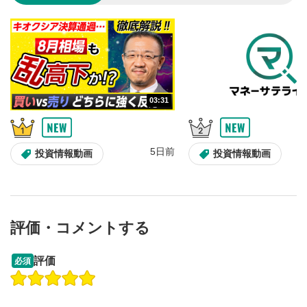
のサイズに戻ります。
03:31
5日前
投資情報動画
投資情報動画
評価・コメントする
13:33
14:57
評価
必須
操作説明動画
投資情報動画
操作説明動画
2ヶ月前