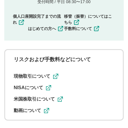
他者の権利（商標、著作権、その他の知的財産
受付時間 / 平日 08:30〜17:00
権）を侵害するような投稿
同一内容の多重投稿
個人口座開設完了までの流
移管（振替）についてはこ
その他当社が不適切と判断した投稿
れ
ちら
一度投稿した評価およびコメントの変更・削除はできま
はじめての方へ
手数料について
せんので、内容をご確認のうえ投稿してください。
利用者は、利用者が投稿したコメントの著作権およびそ
の他の著作権法上の全権利を当社に対して無償で利用する
ことを承諾したものとします。また、利用者は、コメント
に関する著作者人格権を行使しないことに同意します。利
リスクおよび手数料などについて
用者が投稿したコメントは、当社サービスの広告・宣伝、
利用促進の目的で、印刷物・WEBサイト・SNS等に掲載す
ることがあります。
現物取引について
NISAについて
米国株取引について
動画について