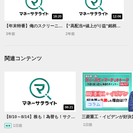
18:20
12:06
動画再生エリア
1
【年末特番】俺のスクリーニング！岡村友哉編！
【“高配当×値上がり益”銘柄を探せ】俺のスクリーニング！たけぞう編！
動画再生エリアをクリックすると、動画を再生または
3年前
2年前
一時停止します。
操作メニュー
2
動画再生エリアにマウスを乗せると表示されます。
関連コンテンツ
再生/一時停止
3
動画を再生または一時停止します。
10秒戻し/10秒送り
4
10秒、動画を巻き戻し/早送りします。
コラム
シークバー
08:21
5
再生位置を示しています。再生したい位置をクリック
【8/10～8/14】株も！為替も！サクッと！来週のマーケット見通し＜Next View＞
するとその位置から動画が再生されます。
1日前
1日前