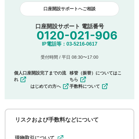
見合わせる場合がございます。
口座開設サポートへご相談
本動画コンテンツとは無関係の内容の投稿
他者への誹謗中傷や差別的表現投稿
公序良俗に反する内容の投稿
口座開設サポート 電話番号
氏名、住所、電話番号など個人を特定できる情報の
投稿
他のサイトへの誘導や営利目的、広告・宣伝を目
IP電話等：03-5216-0617
的とした投稿
他者の権利（商標、著作権、その他の知的財産
受付時間 / 平日 08:30〜17:00
権）を侵害するような投稿
同一内容の多重投稿
個人口座開設完了までの流
移管（振替）についてはこ
その他当社が不適切と判断した投稿
れ
ちら
一度投稿した評価およびコメントの変更・削除はできま
はじめての方へ
手数料について
せんので、内容をご確認のうえ投稿してください。
利用者は、利用者が投稿したコメントの著作権およびそ
の他の著作権法上の全権利を当社に対して無償で利用する
ことを承諾したものとします。また、利用者は、コメント
に関する著作者人格権を行使しないことに同意します。利
リスクおよび手数料などについて
用者が投稿したコメントは、当社サービスの広告・宣伝、
利用促進の目的で、印刷物・WEBサイト・SNS等に掲載す
ることがあります。
現物取引について