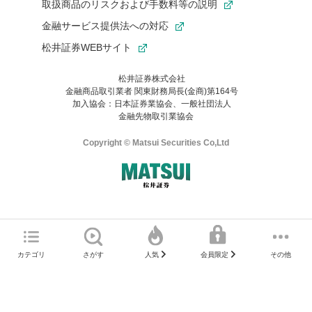
取扱商品のリスクおよび手数料等の説明
金融サービス提供法への対応
松井証券WEBサイト
松井証券株式会社
金融商品取引業者 関東財務局長(金商)第164号
お気に入り機能は松井証券の会員限定の機能です。
加入協会：日本証券業協会、一般社団法人
お気に入り登録いただくと、後からいつでもお気に入りのコンテ
金融先物取引業協会
ンツを一覧でご確認いただけます。
ご利用いただくには口座開設が必要です。
Copyright © Matsui Securities Co,Ltd
すでに松井証券の口座をお持ちでお気に入り登録ができない場合
はご利用の端末で一度ログインしてください。
口座開設(無料)
ご利用の環境(Internet Explorer)は、本サイトの
推奨環境外
のた
マネーサテライトのWEBサイトへようこそ
め、
一部の機能が正常に動作しない可能性があります。
ログイン
直前にご覧いただいていたWEBサイトは、当社が作成したもので
カテゴリ
さがす
その他
人気
会員限定
Microsoft Edge
などをご利用ください。
はありません。
そこに掲載されている感想や評価はあくまでもWEBサイトの作成
口座開設サポート 電話番号
者によるもので、当社が関与するものではありません。
推奨環境はこちら