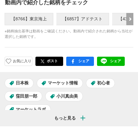
動画内で紹介した銘柄をチェック
【8766】東京海上
【6857】アドテスト
【4307
※銘柄抽出基準は動画をご確認ください。動画内で紹介された銘柄から当社が
選択した銘柄です。
お気に入り
ポスト
シェア
シェア
facebook
LINE
日本株
マーケット情報
初心者
窪田朋一郎
小川真由美
マーケットラボ