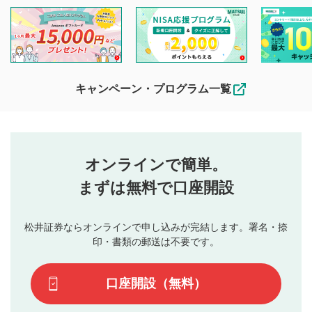
を目的として、各動画コンテンツに、評価およびコメントの
投稿ができます。利用者は以下の注意事項をご理解のうえ、
閲覧および投稿を行うものとしてください。
他の利用者が動画を視聴される際の参考になるコメントをお
待ちしております。
なお、投稿をもって、本注意事項に同意されたものとみなし
キャンペーン・プログラム一覧
ます。
コメントの内容は、当社の公式な見解や意見ではありま
評価・コメントエリア
1
せん。当社は利用者より投稿された内容について一切の責
星を押下すると1～5段階で評価できます。
任を負いません。利用者ご自身の責任で閲覧および投稿を
オンラインで簡単。
行ってください。
投稿するボタン
2
当社は、利用者同士、もしくは利用者と第三者間のトラ
まずは無料で口座開設
星で評価をすると投稿できます。（お名前とコメント
ブルによって生じた損害に対して一切の責任を負いませ
の入力は任意です）（※コメントは承認制です）
ん。
評価およびコメントは当社にて審査のうえ、掲載となり
松井証券ならオンラインで申し込みが完結します。署名・捺
動画の評価
3
ます。掲載されるまでに日数がかかる場合や掲載されない
印・書類の郵送は不要です。
場合があります。また、審査結果および結果の理由につい
この動画の平均評価が表示されます。（最大評価は5.0
てはお答えできません。各動画コンテンツへの掲載をもっ
です）
口座開設（無料）
て結果のご連絡といたします。ご了承ください。
下記の項目に該当すると判断された投稿内容は、掲載を