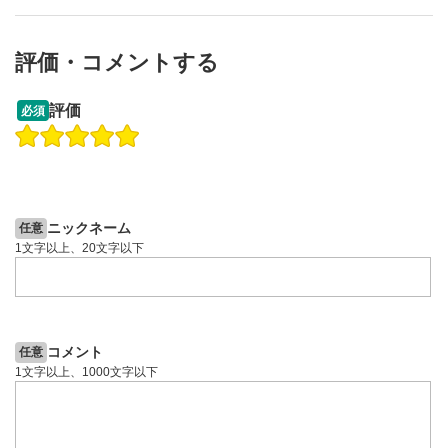
評価・コメントする
13:33
14:57
評価
必須
操作説明動画
投資情報動画
操作説明動画
2ヶ月前
5日前
投資情報動画
ニックネーム
任意
1文字以上、20文字以下
コメント
任意
1文字以上、1000文字以下