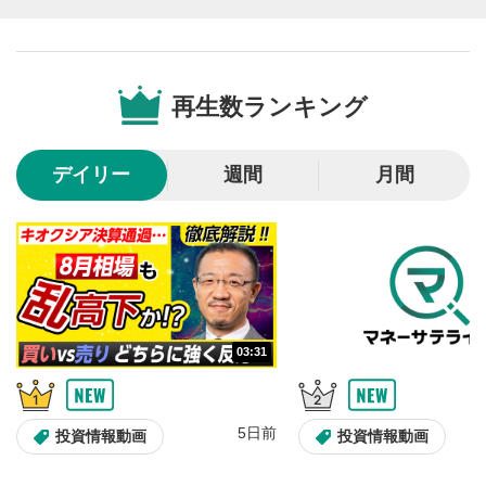
画質/再生速度の設定
6
画質の選択/再生速度の変更ができます。
音量調整
7
再生数ランキング
スライダーを上下すると音量が調整できます。
全画面表示
8
デイリー
週間
月間
動画が全画面で表示されます。再度クリックすると元
のサイズに戻ります。
03:31
5日前
投資情報動画
投資情報動画