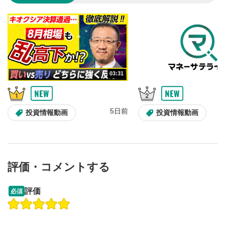
のサイズに戻ります。
03:31
5日前
投資情報動画
投資情報動画
評価・コメントする
13:33
14:57
評価
必須
操作説明動画
投資情報動画
操作説明動画
2ヶ月前