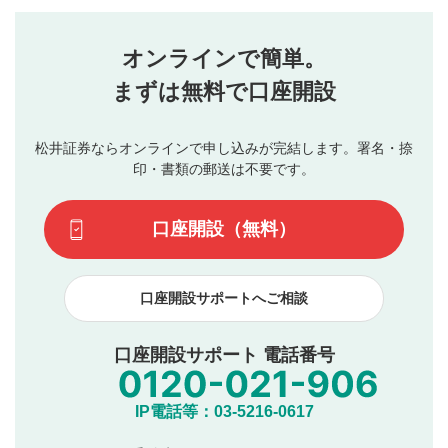
評価・コメントエリア
1
せん。当社は利用者より投稿された内容について一切の責
星を押下すると1～5段階で評価できます。
任を負いません。利用者ご自身の責任で閲覧および投稿を
オンラインで簡単。
行ってください。
投稿するボタン
2
当社は、利用者同士、もしくは利用者と第三者間のトラ
まずは無料で口座開設
星で評価をすると投稿できます。（お名前とコメント
ブルによって生じた損害に対して一切の責任を負いませ
の入力は任意です）（※コメントは承認制です）
ん。
評価およびコメントは当社にて審査のうえ、掲載となり
松井証券ならオンラインで申し込みが完結します。署名・捺
動画の評価
3
ます。掲載されるまでに日数がかかる場合や掲載されない
印・書類の郵送は不要です。
場合があります。また、審査結果および結果の理由につい
この動画の平均評価が表示されます。（最大評価は5.0
てはお答えできません。各動画コンテンツへの掲載をもっ
です）
口座開設（無料）
て結果のご連絡といたします。ご了承ください。
下記の項目に該当すると判断された投稿内容は、掲載を
見合わせる場合がございます。
口座開設サポートへご相談
本動画コンテンツとは無関係の内容の投稿
他者への誹謗中傷や差別的表現投稿
公序良俗に反する内容の投稿
口座開設サポート 電話番号
氏名、住所、電話番号など個人を特定できる情報の
投稿
他のサイトへの誘導や営利目的、広告・宣伝を目
IP電話等：03-5216-0617
的とした投稿