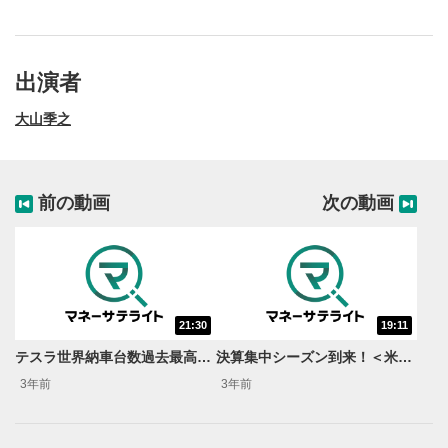
<UPS> マイクロソフト<MSFT> アマゾン<AMZN> アルフ
ァベット<GOOG>メタ プラットフォームズ<META> ハ
イアット ホテルズ<H> ユナイテッド エアラインズ ホ
出演者
ールディングス<UAL>セールスフォース<CRM>
大山季之
前の動画
次の動画
21:30
19:11
動画再生エリア
1
テスラ世界納車台数過去最高に！＜米国市場の気になるニュースをお届け！米国株週刊アップデート＞
決算集中シーズン到来！＜米国市場の気になるニュースをお届け！米国株週刊アップデート＞
動画再生エリアをクリックすると、動画を再生または
3年前
3年前
一時停止します。
操作メニュー
2