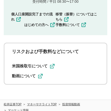
他者の権利（商標、著作権、その他の知的財産
受付時間 / 平日 08:30〜17:00
権）を侵害するような投稿
同一内容の多重投稿
個人口座開設完了までの流
移管（振替）についてはこ
その他当社が不適切と判断した投稿
れ
ちら
一度投稿した評価およびコメントの変更・削除はできま
はじめての方へ
手数料について
せんので、内容をご確認のうえ投稿してください。
利用者は、利用者が投稿したコメントの著作権およびそ
の他の著作権法上の全権利を当社に対して無償で利用する
ことを承諾したものとします。また、利用者は、コメント
に関する著作者人格権を行使しないことに同意します。利
リスクおよび手数料などについて
用者が投稿したコメントは、当社サービスの広告・宣伝、
利用促進の目的で、印刷物・WEBサイト・SNS等に掲載す
ることがあります。
米国株取引について
動画について
松井証券TOP
マネーサテライトTOP
投資情報動画
マーケット情報