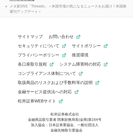
メタ新SNS「Threads」＜米国市場の気になるニュースをお届け！米国株
週刊アップデート＞
サイトマップ
お問い合わせ
セキュリティについて
サイトポリシー
プライバシーポリシー
推奨環境
各口座取引規程
システム障害時の対応
コンプライアンス体制について
取扱商品のリスクおよび手数料等の説明
金融サービス提供法への対応
松井証券WEBサイト
松井証券株式会社
金融商品取引業者 関東財務局長(金商)第164号
お気に入り機能は松井証券の会員限定の機能です。
加入協会：日本証券業協会、一般社団法人
お気に入り登録いただくと、後からいつでもお気に入りのコンテ
金融先物取引業協会