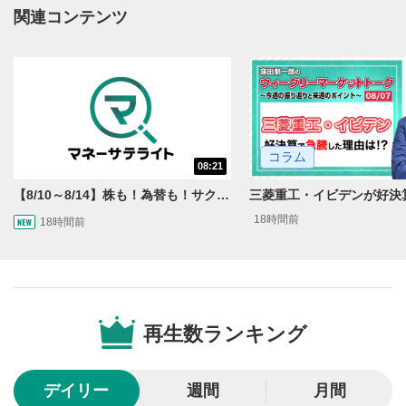
動画再生エリアにマウスを乗せると表示されます。
関連コンテンツ
再生/一時停止
3
動画を再生または一時停止します。
10秒戻し/10秒送り
4
10秒、動画を巻き戻し/早送りします。
コラム
シークバー
08:21
5
再生位置を示しています。再生したい位置をクリック
【8/10～8/14】株も！為替も！サクッと！来週のマーケット見通し＜Next View＞
するとその位置から動画が再生されます。
18時間前
18時間前
画質/再生速度の設定
6
画質の選択/再生速度の変更ができます。
音量調整
7
再生数ランキング
スライダーを上下すると音量が調整できます。
全画面表示
8
デイリー
週間
月間
動画が全画面で表示されます。再度クリックすると元