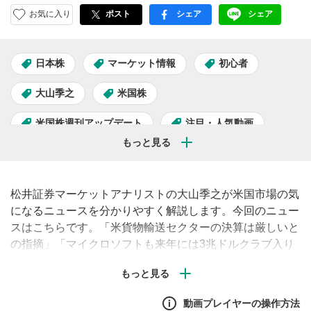
お気に入り
ポスト
シェア
シェア
facebook
LINE
日本株
マーケット情報
初心者
大山季之
米国株
米国株週刊アップデート
注目・人気動画
松井証券マーケットアナリストの大山季之が米国市場の気
になるニュースを分かりやすく解説します。今回のニュー
スはこちらです。「米貨物輸送セクターの決算は厳しいと
の指摘」「マイクロソフトも来年には3兆ドルクラブ入り
か」「メタ 新サービス Threads リリース」「米独立記
念日の旅行者数が記録的水準に」「セールスフォースが8
月に定価の値上げを発表」また、ニュース内で取り上げた
動画プレイヤーの操作方法
銘柄はこちらです。ユナイテッド パーセル サービス