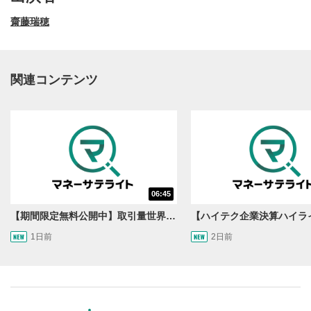
齋藤瑞穂
関連コンテンツ
動画再生エリア
1
06:45
動画再生エリアをクリックすると、動画を再生または
一時停止します。
【期間限定無料公開中】取引量世界一の通貨ペアに優位性あり!?ドル/円&ユーロドルのテクニカルを検証！【JINのマンスリーFX戦略】
1日前
2日前
操作メニュー
2
動画再生エリアにマウスを乗せると表示されます。
再生/一時停止
3
動画を再生または一時停止します。