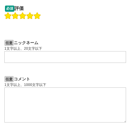
13:33
14:57
評価
必須
操作説明動画
投資情報動画
操作説明動画
2ヶ月前
4日前
投資情報動画
ニックネーム
任意
1文字以上、20文字以下
コメント
任意
1文字以上、1000文字以下