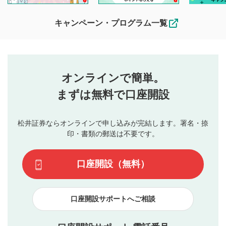
待ちしております。
なお、投稿をもって、本注意事項に同意されたものとみなし
キャンペーン・プログラム一覧
ます。
コメントの内容は、当社の公式な見解や意見ではありま
評価・コメントエリア
1
せん。当社は利用者より投稿された内容について一切の責
星を押下すると1～5段階で評価できます。
任を負いません。利用者ご自身の責任で閲覧および投稿を
オンラインで簡単。
行ってください。
投稿するボタン
2
当社は、利用者同士、もしくは利用者と第三者間のトラ
まずは無料で口座開設
星で評価をすると投稿できます。（お名前とコメント
ブルによって生じた損害に対して一切の責任を負いませ
の入力は任意です）（※コメントは承認制です）
ん。
評価およびコメントは当社にて審査のうえ、掲載となり
松井証券ならオンラインで申し込みが完結します。署名・捺
動画の評価
3
ます。掲載されるまでに日数がかかる場合や掲載されない
印・書類の郵送は不要です。
場合があります。また、審査結果および結果の理由につい
この動画の平均評価が表示されます。（最大評価は5.0
てはお答えできません。各動画コンテンツへの掲載をもっ
です）
口座開設（無料）
て結果のご連絡といたします。ご了承ください。
下記の項目に該当すると判断された投稿内容は、掲載を
見合わせる場合がございます。
口座開設サポートへご相談
本動画コンテンツとは無関係の内容の投稿
他者への誹謗中傷や差別的表現投稿
公序良俗に反する内容の投稿