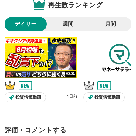
再生数ランキング
10秒戻し/10秒送り
4
10秒、動画を巻き戻し/早送りします。
デイリー
週間
月間
シークバー
5
再生位置を示しています。再生したい位置をクリック
するとその位置から動画が再生されます。
画質/再生速度の設定
6
画質の選択/再生速度の変更ができます。
03:31
音量調整
7
スライダーを上下すると音量が調整できます。
4日前
全画面表示
8
投資情報動画
投資情報動画
動画が全画面で表示されます。再度クリックすると元
のサイズに戻ります。
評価・コメントする