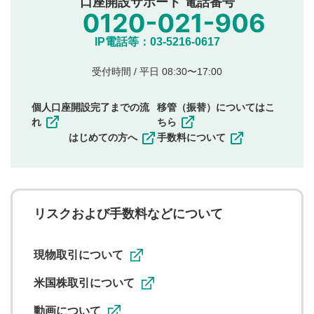
口座開設サポート 電話番号
氏名、住所、電話番号など個人を特定できる情報の
投稿
他のサイトへの誘導や営利目的、広告・宣伝を目
IP電話等：03-5216-0617
的とした投稿
他者の権利（商標、著作権、その他の知的財産
受付時間 / 平日 08:30〜17:00
権）を侵害するような投稿
同一内容の多重投稿
個人口座開設完了までの流
移管（振替）についてはこ
その他当社が不適切と判断した投稿
れ
ちら
一度投稿した評価およびコメントの変更・削除はできま
はじめての方へ
手数料について
せんので、内容をご確認のうえ投稿してください。
利用者は、利用者が投稿したコメントの著作権およびそ
の他の著作権法上の全権利を当社に対して無償で利用する
ことを承諾したものとします。また、利用者は、コメント
に関する著作者人格権を行使しないことに同意します。利
リスクおよび手数料などについて
用者が投稿したコメントは、当社サービスの広告・宣伝、
利用促進の目的で、印刷物・WEBサイト・SNS等に掲載す
ることがあります。
現物取引について
米国株取引について
動画について