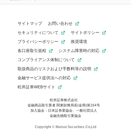
サイトマップ
お問い合わせ
セキュリティについて
サイトポリシー
プライバシーポリシー
推奨環境
各口座取引規程
システム障害時の対応
コンプライアンス体制について
取扱商品のリスクおよび手数料等の説明
金融サービス提供法への対応
松井証券WEBサイト
松井証券株式会社
金融商品取引業者 関東財務局長(金商)第164号
お気に入り機能は松井証券の会員限定の機能です。
加入協会：日本証券業協会、一般社団法人
お気に入り登録いただくと、後からいつでもお気に入りのコンテ
金融先物取引業協会
ンツを一覧でご確認いただけます。
ご利用いただくには口座開設が必要です。
Copyright © Matsui Securities Co,Ltd
すでに松井証券の口座をお持ちでお気に入り登録ができない場合