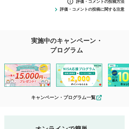
評価・コメントの投稿方法
評価・コメントの投稿に関する注意
評価・コメントの
実施中のキャンペーン・
投稿に関する注意
プログラム
マネーサテライトでは利用者同士の情報交換・情報収集など
を目的として、各動画コンテンツに、評価およびコメントの
投稿ができます。利用者は以下の注意事項をご理解のうえ、
閲覧および投稿を行うものとしてください。
他の利用者が動画を視聴される際の参考になるコメントをお
待ちしております。
なお、投稿をもって、本注意事項に同意されたものとみなし
キャンペーン・プログラム一覧
ます。
コメントの内容は、当社の公式な見解や意見ではありま
評価・コメントエリア
1
せん。当社は利用者より投稿された内容について一切の責
星を押下すると1～5段階で評価できます。
任を負いません。利用者ご自身の責任で閲覧および投稿を
オンラインで簡単。