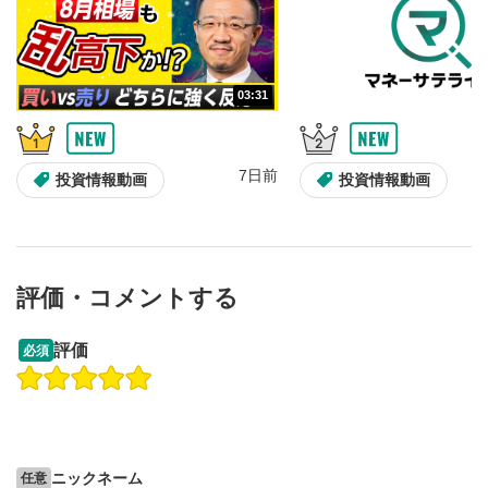
画質/再生速度の設定
6
画質の選択/再生速度の変更ができます。
03:31
音量調整
7
スライダーを上下すると音量が調整できます。
7日前
全画面表示
8
投資情報動画
投資情報動画
動画が全画面で表示されます。再度クリックすると元
のサイズに戻ります。
評価・コメントする
13:33
14:57
評価
必須
操作説明動画
操作説明動画
2ヶ月前
7日前
投資情報動画
投資情報動画
ニックネーム
任意