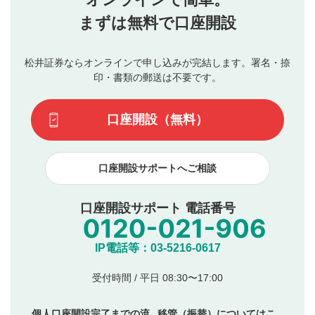
行ってください。
投稿するボタン
2
当社は、利用者同士、もしくは利用者と第三者間のトラ
まずは無料で口座開設
星で評価をすると投稿できます。（お名前とコメント
ブルによって生じた損害に対して一切の責任を負いませ
の入力は任意です）（※コメントは承認制です）
ん。
評価およびコメントは当社にて審査のうえ、掲載となり
松井証券ならオンラインで申し込みが完結します。署名・捺
動画の評価
3
ます。掲載されるまでに日数がかかる場合や掲載されない
印・書類の郵送は不要です。
場合があります。また、審査結果および結果の理由につい
この動画の平均評価が表示されます。（最大評価は5.0
てはお答えできません。各動画コンテンツへの掲載をもっ
です）
口座開設（無料）
て結果のご連絡といたします。ご了承ください。
下記の項目に該当すると判断された投稿内容は、掲載を
見合わせる場合がございます。
口座開設サポートへご相談
本動画コンテンツとは無関係の内容の投稿
他者への誹謗中傷や差別的表現投稿
公序良俗に反する内容の投稿
口座開設サポート 電話番号
氏名、住所、電話番号など個人を特定できる情報の
投稿
他のサイトへの誘導や営利目的、広告・宣伝を目
IP電話等：03-5216-0617
的とした投稿
他者の権利（商標、著作権、その他の知的財産
受付時間 / 平日 08:30〜17:00
権）を侵害するような投稿
同一内容の多重投稿
個人口座開設完了までの流
移管（振替）についてはこ