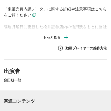
「東証売買内訳データ」に関する詳細や注意事項はこちら
をご覧ください
隔週月曜日に更新した松井証券店内の信用残をもとに当社
シニアマーケットアナリスト窪田が市況や個別銘柄動向を
解説します。信用残の変化から、マーケットの動きを先読
みしていきます。さらに番組後半では、個別銘柄の信用残
動画プレイヤーの操作方法
増減ランキングも公開します。信用残高の推移は将来の値
動きの参考になりますので、信用取引を行っていない方も
是非動画をご覧ください！
出演者
窪田朋一郎
関連コンテンツ