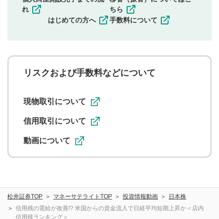
その他当社が不適切と判断した投稿
れ
ちら
一度投稿した評価およびコメントの変更・削除はできま
はじめての方へ
手数料について
せんので、内容をご確認のうえ投稿してください。
利用者は、利用者が投稿したコメントの著作権およびそ
の他の著作権法上の全権利を当社に対して無償で利用する
ことを承諾したものとします。また、利用者は、コメント
に関する著作者人格権を行使しないことに同意します。利
リスクおよび手数料などについて
用者が投稿したコメントは、当社サービスの広告・宣伝、
利用促進の目的で、印刷物・WEBサイト・SNS等に掲載す
ることがあります。
現物取引について
信用取引について
動画について
松井証券TOP
マネーサテライトTOP
投資情報動画
日本株
信用残の需給が改善!? 米国からの資金流入で日経平均短期上昇か＜店内
信用残ランキング＞