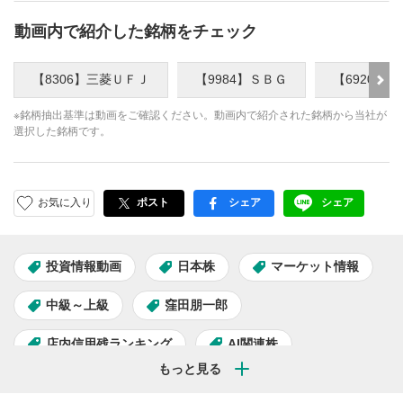
動画内で紹介した銘柄をチェック
【8306】三菱ＵＦＪ
【9984】ＳＢＧ
【6920】
※銘柄抽出基準は動画をご確認ください。動画内で紹介された銘柄から当社が
選択した銘柄です。
お気に入り
ポスト
シェア
シェア
facebook
LINE
投資情報動画
日本株
マーケット情報
中級～上級
窪田朋一郎
店内信用残ランキング
AI関連株
半導体関連株