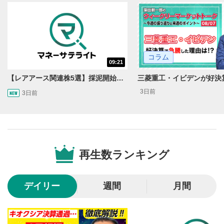
動画再生エリア
1
コラム
09:21
動画再生エリアをクリックすると、動画を再生または
一時停止します。
【レアアース関連株5選】採泥開始！国産化を目指すレアアースで注目の銘柄は？＜たけぞうNEWS＞
3日前
3日前
操作メニュー
2
動画再生エリアにマウスを乗せると表示されます。
再生/一時停止
3
動画を再生または一時停止します。
再生数ランキング
10秒戻し/10秒送り
4
10秒、動画を巻き戻し/早送りします。
デイリー
週間
月間
シークバー
5
再生位置を示しています。再生したい位置をクリック
するとその位置から動画が再生されます。