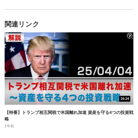
ピックと投資戦略についてお話しします。トランプ関税に
よる軟調相場でも最高値を更新した「自動車部品関連株」
を取り上げます。自動車関税により米国の自動車産業はど
関連リンク
う変わるのでしょうか…？ぜひ最後までご覧ください！
16:24
動画再生エリア
1
【特番】トランプ相互関税で米国離れ加速 資産を守る4つの投資戦
動画再生エリアをクリックすると、動画を再生または
略
一時停止します。
1年前
操作メニュー
2