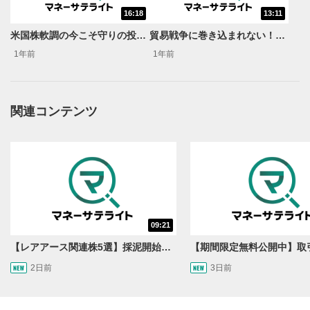
16:18
13:11
米国株軟調の今こそ守りの投資！金鉱株＆金ETF3選＜ココから始める米国株＞
貿易戦争に巻き込まれない！？映像・音楽関連株3選＜ココから始める米国株＞
1年前
1年前
関連コンテンツ
09:21
【レアアース関連株5選】採泥開始！国産化を目指すレアアースで注目の銘柄は？＜たけぞうNEWS＞
2日前
3日前