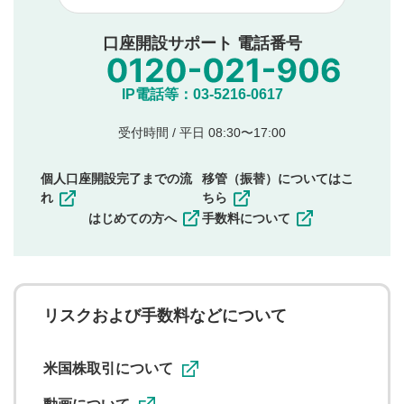
他者への誹謗中傷や差別的表現投稿
公序良俗に反する内容の投稿
口座開設サポート 電話番号
氏名、住所、電話番号など個人を特定できる情報の
投稿
他のサイトへの誘導や営利目的、広告・宣伝を目
IP電話等：03-5216-0617
的とした投稿
他者の権利（商標、著作権、その他の知的財産
受付時間 / 平日 08:30〜17:00
権）を侵害するような投稿
同一内容の多重投稿
個人口座開設完了までの流
移管（振替）についてはこ
その他当社が不適切と判断した投稿
れ
ちら
一度投稿した評価およびコメントの変更・削除はできま
はじめての方へ
手数料について
せんので、内容をご確認のうえ投稿してください。
利用者は、利用者が投稿したコメントの著作権およびそ
の他の著作権法上の全権利を当社に対して無償で利用する
ことを承諾したものとします。また、利用者は、コメント
に関する著作者人格権を行使しないことに同意します。利
リスクおよび手数料などについて
用者が投稿したコメントは、当社サービスの広告・宣伝、
利用促進の目的で、印刷物・WEBサイト・SNS等に掲載す
ることがあります。
米国株取引について