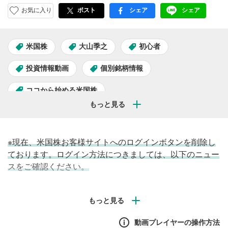
お気に入り
ポスト
シェア
シェア
facebook
LINE
米国株
大山季之
初心者
投資情報動画
個別銘柄情報
ココから始める米国株
※現在、米国株お客様サイトへのログインボタンを削除し
ております。ログイン方法につきましては、以下のニュー
スをご確認ください。
ログイン時「電話番号認証」の対象画面を証券サービスの
全チャネルに拡大します(5/10)
動画プレイヤーの操作方法
松井証券マーケットアナリストの大山季之が、気になるト