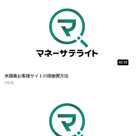
動画再生エリアにマウスを乗せると表示されます。
再生/一時停止
3
動画を再生または一時停止します。
10秒戻し/10秒送り
4
10秒、動画を巻き戻し/早送りします。
シークバー
5
02:19
再生位置を示しています。再生したい位置をクリック
するとその位置から動画が再生されます。
米国株お客様サイトの現物買方法
画質/再生速度の設定
6
4年前
画質の選択/再生速度の変更ができます。
音量調整
7
スライダーを上下すると音量が調整できます。
全画面表示
8
動画が全画面で表示されます。再度クリックすると元