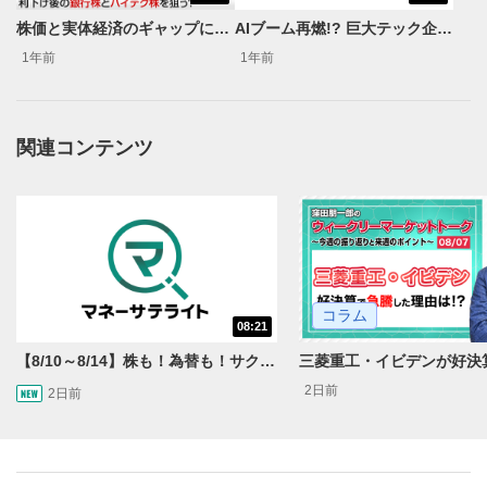
動画再生エリアにマウスを乗せると表示されます。
株価と実体経済のギャップに投資機会！？注目すべきセクターは？＜米国マーケットダイジェスト9/10号＞
AIブーム再燃!? 巨大テック企業の❝循環取引❞＜米国マーケットダイジェスト9/24号＞
再生/一時停止
3
1年前
1年前
動画を再生または一時停止します。
10秒戻し/10秒送り
4
関連コンテンツ
10秒、動画を巻き戻し/早送りします。
シークバー
5
再生位置を示しています。再生したい位置をクリック
するとその位置から動画が再生されます。
画質/再生速度の設定
6
コラム
画質の選択/再生速度の変更ができます。
08:21
【8/10～8/14】株も！為替も！サクッと！来週のマーケット見通し＜Next View＞
音量調整
7
2日前
2日前
スライダーを上下すると音量が調整できます。
全画面表示
8
動画が全画面で表示されます。再度クリックすると元