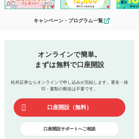
他の利用者が動画を視聴される際の参考になるコメントをお
待ちしております。
なお、投稿をもって、本注意事項に同意されたものとみなし
キャンペーン・プログラム一覧
ます。
コメントの内容は、当社の公式な見解や意見ではありま
評価・コメントエリア
1
せん。当社は利用者より投稿された内容について一切の責
星を押下すると1～5段階で評価できます。
任を負いません。利用者ご自身の責任で閲覧および投稿を
オンラインで簡単。
行ってください。
投稿するボタン
2
当社は、利用者同士、もしくは利用者と第三者間のトラ
まずは無料で口座開設
星で評価をすると投稿できます。（お名前とコメント
ブルによって生じた損害に対して一切の責任を負いませ
の入力は任意です）（※コメントは承認制です）
ん。
評価およびコメントは当社にて審査のうえ、掲載となり
松井証券ならオンラインで申し込みが完結します。署名・捺
動画の評価
3
ます。掲載されるまでに日数がかかる場合や掲載されない
印・書類の郵送は不要です。
場合があります。また、審査結果および結果の理由につい
この動画の平均評価が表示されます。（最大評価は5.0
てはお答えできません。各動画コンテンツへの掲載をもっ
です）
口座開設（無料）
て結果のご連絡といたします。ご了承ください。
下記の項目に該当すると判断された投稿内容は、掲載を
見合わせる場合がございます。
口座開設サポートへご相談
本動画コンテンツとは無関係の内容の投稿
他者への誹謗中傷や差別的表現投稿