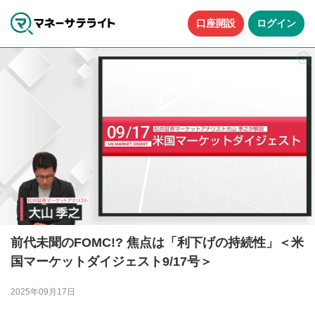
口座開設
ログイン
前代未聞のFOMC!? 焦点は「利下げの持続性」＜米
国マーケットダイジェスト9/17号＞
2025年09月17日