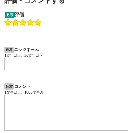
評価・コメントする
13:33
14:57
評価
必須
操作説明動画
投資情報動画
操作説明動画
2ヶ月前
6日前
投資情報動画
ニックネーム
任意
1文字以上、20文字以下
コメント
任意
1文字以上、1000文字以下