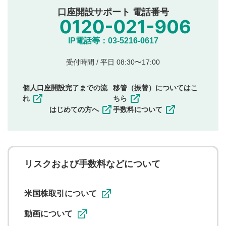
公序良俗に反する内容の投稿
口座開設サポート 電話番号
氏名、住所、電話番号など個人を特定できる情報の
投稿
他のサイトへの誘導や営利目的、広告・宣伝を目
IP電話等：03-5216-0617
的とした投稿
他者の権利（商標、著作権、その他の知的財産
受付時間 / 平日 08:30〜17:00
権）を侵害するような投稿
同一内容の多重投稿
個人口座開設完了までの流
移管（振替）についてはこ
その他当社が不適切と判断した投稿
れ
ちら
一度投稿した評価およびコメントの変更・削除はできま
はじめての方へ
手数料について
せんので、内容をご確認のうえ投稿してください。
利用者は、利用者が投稿したコメントの著作権およびそ
の他の著作権法上の全権利を当社に対して無償で利用する
ことを承諾したものとします。また、利用者は、コメント
に関する著作者人格権を行使しないことに同意します。利
リスクおよび手数料などについて
用者が投稿したコメントは、当社サービスの広告・宣伝、
利用促進の目的で、印刷物・WEBサイト・SNS等に掲載す
ることがあります。
米国株取引について
動画について