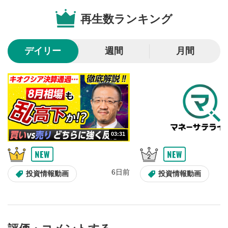
のサイズに戻ります。
再生数ランキング
デイリー
週間
月間
03:31
6日前
投資情報動画
投資情報動画