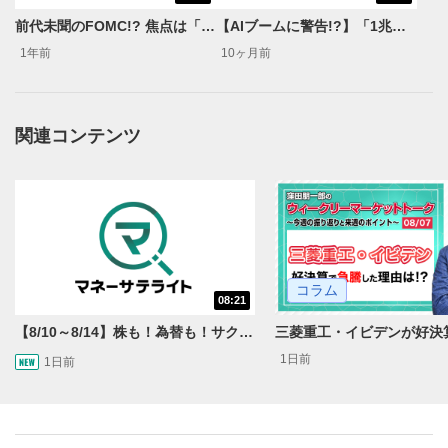
動画再生エリアにマウスを乗せると表示されます。
前代未聞のFOMC!? 焦点は「利下げの持続性」＜米国マーケットダイジェスト9/17号＞
【AIブームに警告!?】「1兆ドルの壁」投資回収できるのか？＜米国マーケットダイジェスト10/1号＞
再生/一時停止
3
1年前
10ヶ月前
動画を再生または一時停止します。
10秒戻し/10秒送り
4
関連コンテンツ
10秒、動画を巻き戻し/早送りします。
シークバー
5
再生位置を示しています。再生したい位置をクリック
するとその位置から動画が再生されます。
画質/再生速度の設定
6
コラム
画質の選択/再生速度の変更ができます。
08:21
【8/10～8/14】株も！為替も！サクッと！来週のマーケット見通し＜Next View＞
音量調整
7
1日前
1日前
スライダーを上下すると音量が調整できます。
全画面表示
8
動画が全画面で表示されます。再度クリックすると元