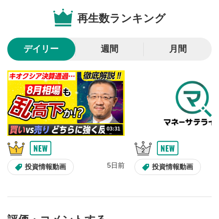
のサイズに戻ります。
再生数ランキング
デイリー
週間
月間
03:31
5日前
投資情報動画
投資情報動画