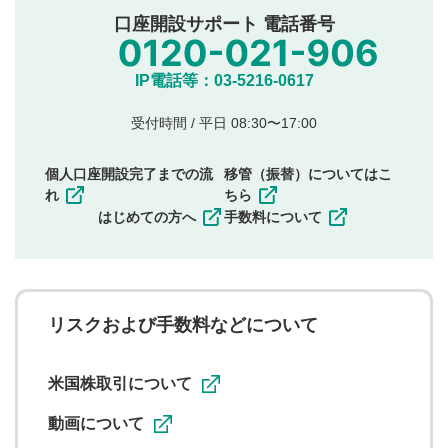
公序良俗に反する内容の投稿
口座開設サポート 電話番号
氏名、住所、電話番号など個人を特定できる情報の
投稿
他のサイトへの誘導や営利目的、広告・宣伝を目
IP電話等：03-5216-0617
的とした投稿
他者の権利（商標、著作権、その他の知的財産
受付時間 / 平日 08:30〜17:00
権）を侵害するような投稿
同一内容の多重投稿
個人口座開設完了までの流
移管（振替）についてはこ
その他当社が不適切と判断した投稿
れ
ちら
一度投稿した評価およびコメントの変更・削除はできま
はじめての方へ
手数料について
せんので、内容をご確認のうえ投稿してください。
利用者は、利用者が投稿したコメントの著作権およびそ
の他の著作権法上の全権利を当社に対して無償で利用する
ことを承諾したものとします。また、利用者は、コメント
に関する著作者人格権を行使しないことに同意します。利
リスクおよび手数料などについて
用者が投稿したコメントは、当社サービスの広告・宣伝、
利用促進の目的で、印刷物・WEBサイト・SNS等に掲載す
ることがあります。
米国株取引について
動画について