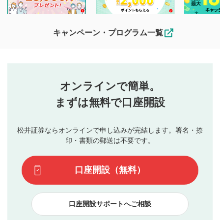
他の利用者が動画を視聴される際の参考になるコメントをお
待ちしております。
なお、投稿をもって、本注意事項に同意されたものとみなし
キャンペーン・プログラム一覧
ます。
コメントの内容は、当社の公式な見解や意見ではありま
評価・コメントエリア
1
せん。当社は利用者より投稿された内容について一切の責
星を押下すると1～5段階で評価できます。
任を負いません。利用者ご自身の責任で閲覧および投稿を
オンラインで簡単。
行ってください。
投稿するボタン
2
当社は、利用者同士、もしくは利用者と第三者間のトラ
まずは無料で口座開設
星で評価をすると投稿できます。（お名前とコメント
ブルによって生じた損害に対して一切の責任を負いませ
の入力は任意です）（※コメントは承認制です）
ん。
評価およびコメントは当社にて審査のうえ、掲載となり
松井証券ならオンラインで申し込みが完結します。署名・捺
動画の評価
3
ます。掲載されるまでに日数がかかる場合や掲載されない
印・書類の郵送は不要です。
場合があります。また、審査結果および結果の理由につい
この動画の平均評価が表示されます。（最大評価は5.0
てはお答えできません。各動画コンテンツへの掲載をもっ
です）
口座開設（無料）
て結果のご連絡といたします。ご了承ください。
下記の項目に該当すると判断された投稿内容は、掲載を
見合わせる場合がございます。
口座開設サポートへご相談
本動画コンテンツとは無関係の内容の投稿
他者への誹謗中傷や差別的表現投稿