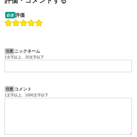
評価・コメントする
13:33
14:57
評価
必須
操作説明動画
投資情報動画
操作説明動画
2ヶ月前
5日前
投資情報動画
ニックネーム
任意
1文字以上、20文字以下
コメント
任意
1文字以上、1000文字以下