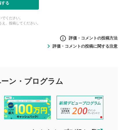
稿する
いでください。
うえ、投稿してください。
評価・コメントの投稿方法
評価・コメントの投稿に関する注意
ントの投稿方法
の
投稿に関する注意
目的として、各動画コンテンツに、評価およびコメントの投稿が
評価・コメントエリア
1
び投稿を行うものとしてください。
ペーン・
プログラム
星を押下すると1～5段階で評価できま
ちしております。
す。
す。
投稿するボタン
2
ん。当社は利用者より投稿された内容について一切の責任を負い
ださい。
星で評価をすると投稿できます。（お名
ルによって生じた損害に対して一切の責任を負いません。
前とコメントの入力は任意です）（※コメ
す。掲載されるまでに日数がかかる場合や掲載されない場合があ
ントは承認制です）
えできません。各動画コンテンツへの掲載をもって結果のご連絡