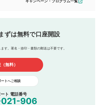
キャンペーン・プログラム一覧
動画の評価
3
合わせる場合がございます。
この動画の平均評価が表示されます。
（最大評価は5.0です）
投稿
まずは無料で口座開設
じる
とした投稿
を侵害するような投稿
します。署名・捺印・書類の郵送は不要です。
んので、内容をご確認のうえ投稿してください。
他の著作権法上の全権利を当社に対して無償で利用することを承
設（無料）
著作者人格権を行使しないことに同意します。利用者が投稿した
、印刷物・WEBサイト・SNS等に掲載することがあります。
ポートへご相談
ート 電話番号