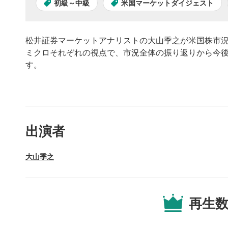
初級～中級
米国マーケットダイジェスト
松井証券マーケットアナリストの大山季之が米国株市
ミクロそれぞれの視点で、市況全体の振り返りから今
す。
動画プレイヤーの操
出演者
動画再
1
大山季之
動画再生エ
を再生また
操作メ
2
再生
動画再生エ
されます。