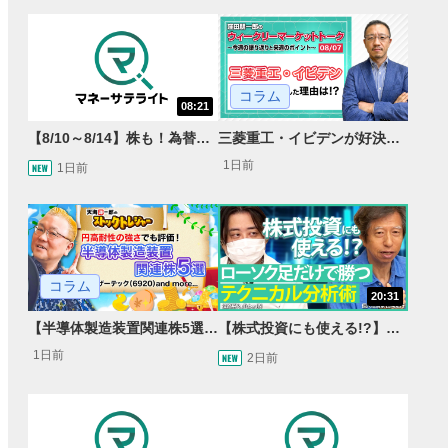
コラム
08:21
【8/10～8/14】株も！為替も！サクッと！来週のマーケット見通し＜Next View＞
三菱重工・イビデンが好決算で急騰した理由とは？｜株価反応と今後の見通し
1日前
1日前
コラム
20:31
【半導体製造装置関連株5選】～円高耐性の強さでも評価！～
【株式投資にも使える!?】ローソク足だけで勝つテクニカル分析術【JINの月間ホットトピック対談】
1日前
2日前