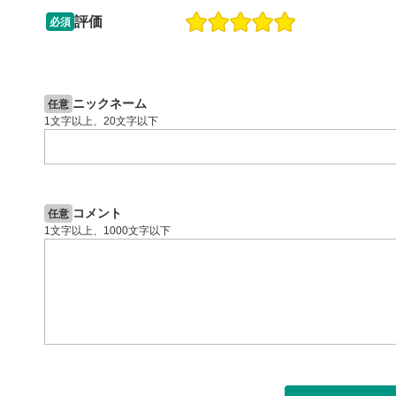
ックすると
評価
必須
13:33
14:57
2ヶ月前
操作説明動画
5日前
投資情報動画
閉じる
ニックネーム
任意
1文字以上、20文字以下
コメント
任意
1文字以上、1000文字以下