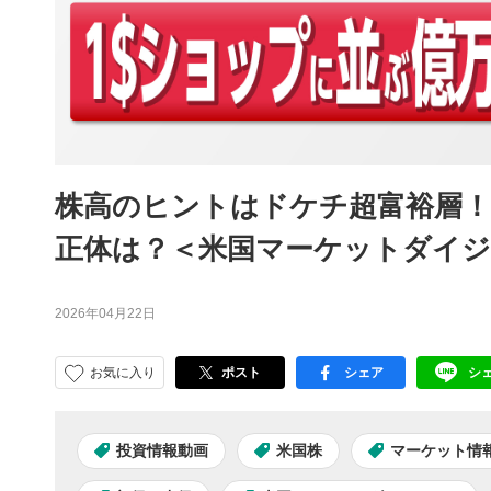
株高のヒントはドケチ超富裕層！
正体は？＜米国マーケットダイジェ
2026年04月22日
お気に入り
ポスト
シェア
シ
facebook
LI
投資情報動画
米国株
マーケット情