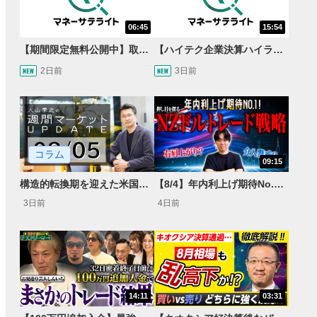
06:45
15:54
【期間限定無料公開中】取引量世界一の通貨ペアに優位性あり!?ドル/円&ユーロドルのテクニカルを検証！【JINのマンスリーFX戦略】
【ハイテク企業決算ハイライト】2027年分のメモリに売切れ報道!?＜米国マーケットダイジェスト8/5号＞
2日前
3日前
コラム
09:15
構造的転換期を迎えた米国市場 AIインフラ投資とFRBウォーシュ体制下の株式投資
【8/4】年内利上げ期待No.1！右肩上がりNZドル/円のトレード戦略【世界情勢からみるFXトレンド通貨ペア】
3日前
4日前
14:11
03:31