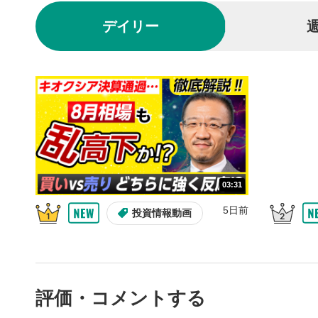
再生/
3
デイリー
動画を再生
10秒戻
4
10秒、動画
シーク
5
再生位置を
置をクリッ
再生されま
画質/
6
03:31
画質の選択
5日前
投資情報動画
音量調
7
スライダー
ます。
評価・コメントする
全画面
8
動画が全画