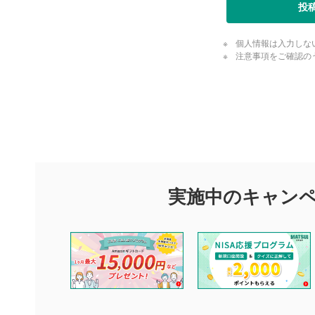
投
個人情報は入力しな
注意事項をご確認の
評価・コメ
評価・コメント
マネーサテライトでは利用者同士の情報交換・情報収集などを
できます。利用者は以下の注意事項をご理解のうえ、閲覧およ
実施中のキャン
他の利用者が動画を視聴される際の参考になるコメントをお待
なお、投稿をもって、本注意事項に同意されたものとみなしま
コメントの内容は、当社の公式な見解や意見ではありませ
ません。利用者ご自身の責任で閲覧および投稿を行ってく
当社は、利用者同士、もしくは利用者と第三者間のトラブ
評価およびコメントは当社にて審査のうえ、掲載となりま
ります。また、審査結果および結果の理由についてはお答