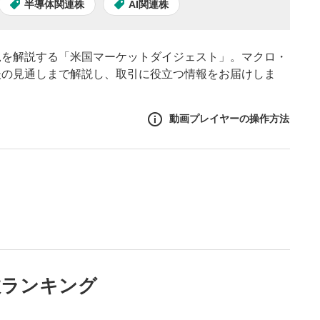
半導体関連株
AI関連株
況を解説する「米国マーケットダイジェスト」。マクロ・
後の見通しまで解説し、取引に役立つ情報をお届けしま
動画プレイヤーの操作方法
作方法
生エリア
リアをクリックすると、動画
は一時停止します。
ニュー
数ランキング
リアにマウスを乗せると表示