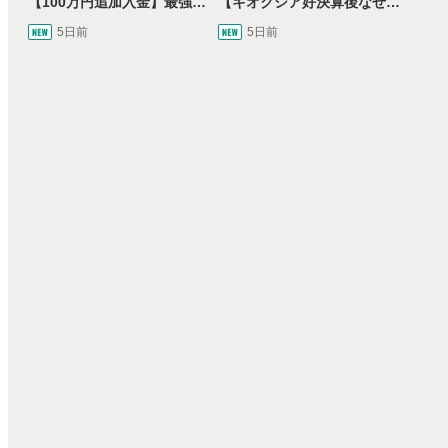
【100万円追加入金】最強億トレ軍団から学ぶ32日間！お見送り芸人しんいちのトレード成果は？【目指せ億トレ！FXドリーマー！#04】
【キオクシア好決算後なぜ乱高下!?】買い材料は自社株買いと株式分割/売りのサインとは…？
5日前
5日前
15:54
14:57
2ヶ月前
操作説明動画
3日前
報動画