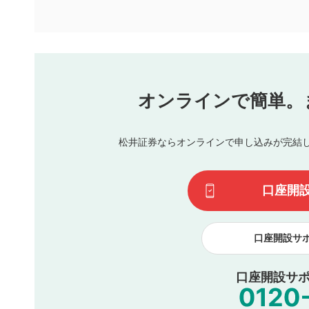
といたします。ご了承ください。
下記の項目に該当すると判断された投稿内容は、掲載を見
本動画コンテンツとは無関係の内容の投稿
他者への誹謗中傷や差別的表現投稿
公序良俗に反する内容の投稿
氏名、住所、電話番号など個人を特定できる情報の
オンラインで簡単。
閉
他のサイトへの誘導や営利目的、広告・宣伝を目的
他者の権利（商標、著作権、その他の知的財産権）
同一内容の多重投稿
松井証券ならオンラインで申し込みが完結
その他当社が不適切と判断した投稿
一度投稿した評価およびコメントの変更・削除はできませ
利用者は、利用者が投稿したコメントの著作権およびその
口座開
諾したものとします。また、利用者は、コメントに関する
コメントは、当社サービスの広告・宣伝、利用促進の目的で
口座開設サ
口座開設サポ