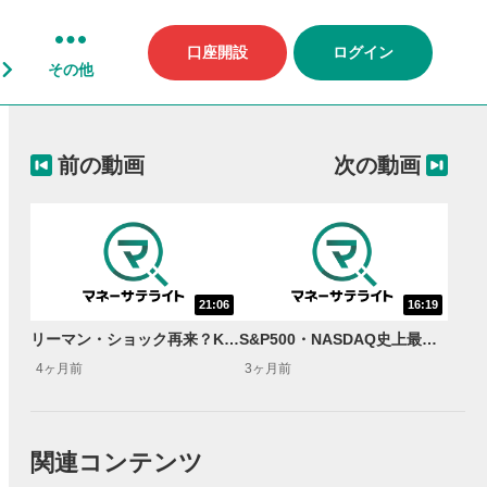
口座開設
ログイン
その他
前の動画
次の動画
21:06
16:19
リーマン・ショック再来？K字型経済の株高とは＜米国マーケットダイジェスト4/15号＞
S&P500・NASDAQ史上最高値！しかし…AI投資のコスト回収は冷や汗レベル＜米国マーケットダイジェスト5/13号＞
4ヶ月前
3ヶ月前
関連コンテンツ