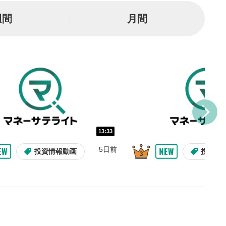
一時停止
週間
月間
または一時停止します。
し/10秒送り
を巻き戻し/早送りします。
バー
示しています。再生したい位
クするとその位置から動画が
す。
再生速度の設定
13:33
/再生速度の変更ができます。
5日前
投資情報動画
投資情
整
を上下すると音量が調整でき
表示
面で表示されます。再度クリ