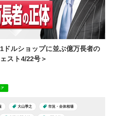
1ドルショップに並ぶ億万長者の
スト4/22号＞
ェア
NE
報
大山季之
市況・全体相場