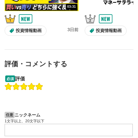
03:31
音量調整
7
スライダーを上下すると音量が調整できます。
スマートフォンで視聴の場合は端末の音量調節ボタンを利用
3日前
投資情報動画
投資情報動画
してください。
字幕設定
8
クリックすると字幕を付けることができます。
字幕は自動生成です。
評価・コメントする
スマートフォンで視聴の場合は画面右下の設定(歯車マーク)
より選択できます。
09:12
14:57
評価
必須
再生速度/画質の設定
9
操作説明動画
操作説明動画
画質の選択/再生速度の変更ができます。
スマートフォンで視聴の場合は画面右下の設定(歯車マーク)
2ヶ月前
6日前
投資情報動画
投資情報動画
より選択できます。
YouTubeリンク
10
ニックネーム
任意
クリックするとYouTubeサイトに移動します。
1文字以上、20文字以下
全画面表示
11