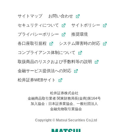
サイトマップ
お問い合わせ
セキュリティについて
サイトポリシー
プライバシーポリシー
推奨環境
各口座取引規程
システム障害時の対応
コンプライアンス体制について
取扱商品のリスクおよび手数料等の説明
金融サービス提供法への対応
松井証券WEBサイト
松井証券株式会社
金融商品取引業者 関東財務局長(金商)第164号
お気に入り機能は松井証券の会員限定の機能です。
加入協会：日本証券業協会、一般社団法人
お気に入り登録いただくと、後からいつでもお気に入りのコンテ
金融先物取引業協会
ンツを一覧でご確認いただけます。
ご利用いただくには口座開設が必要です。
Copyright © Matsui Securities Co,Ltd
すでに松井証券の口座をお持ちでお気に入り登録ができない場合
はご利用の端末で一度ログインしてください。