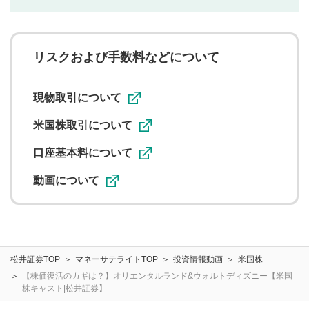
利用者は、利用者が投稿したコメントの著作権およびそ
の他の著作権法上の全権利を当社に対して無償で利用する
ことを承諾したものとします。また、利用者は、コメント
に関する著作者人格権を行使しないことに同意します。利
リスクおよび手数料などについて
用者が投稿したコメントは、当社サービスの広告・宣伝、
利用促進の目的で、印刷物・WEBサイト・SNS等に掲載す
ることがあります。
現物取引について
米国株取引について
口座基本料について
動画について
松井証券TOP
マネーサテライトTOP
投資情報動画
米国株
【株価復活のカギは？】オリエンタルランド&ウォルトディズニー【米国
株キャスト|松井証券】