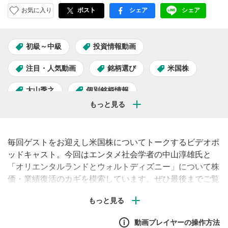
お気に入り
ポスト
シェア
シェア
facebook
LINE
初級～中級
投資情報動画
注目・人気動画
銘柄選び
米国株
大山季之
個別銘柄情報
米国株キャスト
毎回ゲストをお迎えし米国株についてトークするビデオポ
ッドキャスト。今回はエンタメ社会学者の中山淳雄氏と
「オリエンタルランドとウォルトディズニー」について株
価・業績復活のカギを模索しています。ぜひ最後までご覧
ください！
動画プレイヤーの操作方法