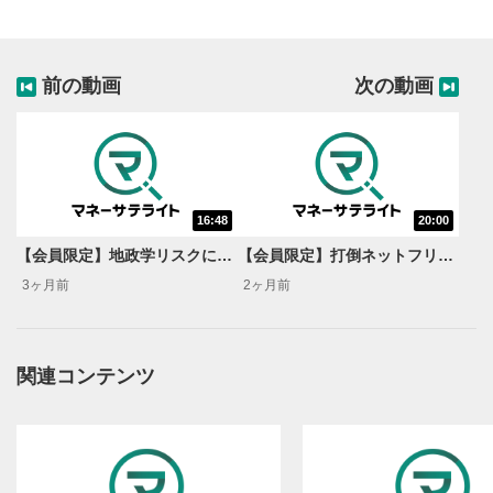
前の動画
次の動画
16:48
20:00
【会員限定】地政学リスクに強い銘柄3選【米国株キャスト】
【会員限定】打倒ネットフリックス！配信プラットフォーマー4選【米国株キャスト】
3ヶ月前
2ヶ月前
関連コンテンツ
動画再生エリア
1
動画再生エリアをクリックすると、動画を再生または
一時停止します。
動画タイトル
2