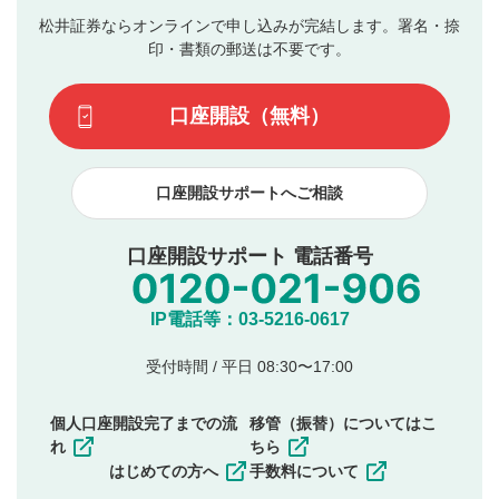
ん。
評価およびコメントは当社にて審査のうえ、掲載となり
松井証券ならオンラインで申し込みが完結します。署名・捺
動画の評価
3
ます。掲載されるまでに日数がかかる場合や掲載されない
印・書類の郵送は不要です。
場合があります。また、審査結果および結果の理由につい
この動画の平均評価が表示されます。（最大評価は5.0
てはお答えできません。各動画コンテンツへの掲載をもっ
です）
口座開設（無料）
て結果のご連絡といたします。ご了承ください。
下記の項目に該当すると判断された投稿内容は、掲載を
見合わせる場合がございます。
口座開設サポートへご相談
本動画コンテンツとは無関係の内容の投稿
他者への誹謗中傷や差別的表現投稿
公序良俗に反する内容の投稿
口座開設サポート 電話番号
氏名、住所、電話番号など個人を特定できる情報の
投稿
他のサイトへの誘導や営利目的、広告・宣伝を目
IP電話等：03-5216-0617
的とした投稿
他者の権利（商標、著作権、その他の知的財産
受付時間 / 平日 08:30〜17:00
権）を侵害するような投稿
同一内容の多重投稿
個人口座開設完了までの流
移管（振替）についてはこ
その他当社が不適切と判断した投稿
れ
ちら
一度投稿した評価およびコメントの変更・削除はできま
はじめての方へ
手数料について
せんので、内容をご確認のうえ投稿してください。