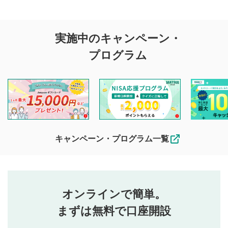
評価・コメントの
実施中のキャンペーン・
投稿に関する注意
プログラム
マネーサテライトでは利用者同士の情報交換・情報収集など
を目的として、各動画コンテンツに、評価およびコメントの
投稿ができます。利用者は以下の注意事項をご理解のうえ、
閲覧および投稿を行うものとしてください。
他の利用者が動画を視聴される際の参考になるコメントをお
待ちしております。
なお、投稿をもって、本注意事項に同意されたものとみなし
キャンペーン・プログラム一覧
ます。
コメントの内容は、当社の公式な見解や意見ではありま
評価・コメントエリア
1
せん。当社は利用者より投稿された内容について一切の責
星を押下すると1～5段階で評価できます。
任を負いません。利用者ご自身の責任で閲覧および投稿を
オンラインで簡単。
行ってください。
投稿するボタン
2
当社は、利用者同士、もしくは利用者と第三者間のトラ
まずは無料で口座開設
星で評価をすると投稿できます。（お名前とコメント
ブルによって生じた損害に対して一切の責任を負いませ
の入力は任意です）（※コメントは承認制です）