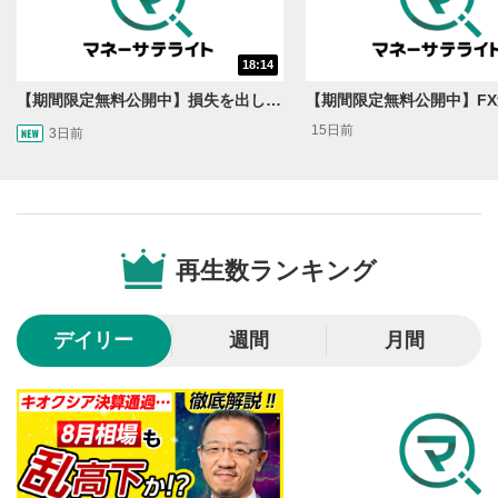
動画タイトルが表示されます。クリックすると
YouTubeサイトに移動します。
18:14
後で見る
3
【期間限定無料公開中】損失を出し続けるお見送り芸人しんいち、Wemofを学ぶ【目指せ億トレ！FXドリーマー！#05】
クリックするとYouTubeの「後で見る」の再生リスト
15日前
3日前
に追加されます。
スマートフォンで視聴の場合は動画再生エリア右上のメニュ
ー内にあります。
共有
4
SNSやメールなどで動画を共有・シェアすることがで
再生数ランキング
きます。
スマートフォンで視聴の場合は動画再生エリア右上のメニュ
ー内にあります。
デイリー
週間
月間
シークバー
5
再生位置を示しています。再生したい位置をクリック
するとその位置から動画が再生されます。
再生ボタン
6
動画が再生または一時停止します。