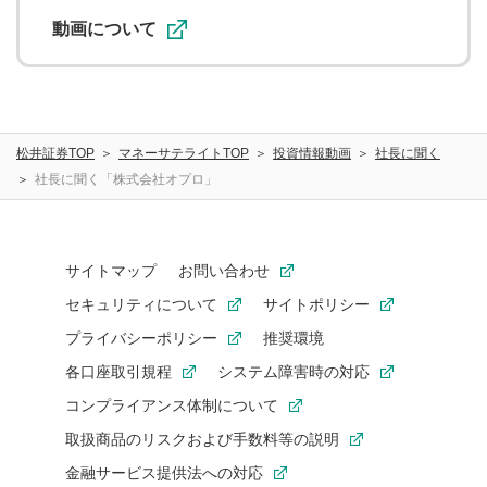
利用促進の目的で、印刷物・WEBサイト・SNS等に掲載す
ることがあります。
動画について
松井証券TOP
マネーサテライトTOP
投資情報動画
社長に聞く
社長に聞く「株式会社オプロ」
サイトマップ
お問い合わせ
セキュリティについて
サイトポリシー
プライバシーポリシー
推奨環境
各口座取引規程
システム障害時の対応
コンプライアンス体制について
取扱商品のリスクおよび手数料等の説明
金融サービス提供法への対応