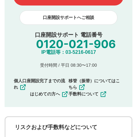
下記の項目に該当すると判断された投稿内容は、掲載を
見合わせる場合がございます。
口座開設サポートへご相談
本動画コンテンツとは無関係の内容の投稿
他者への誹謗中傷や差別的表現投稿
公序良俗に反する内容の投稿
口座開設サポート 電話番号
氏名、住所、電話番号など個人を特定できる情報の
投稿
他のサイトへの誘導や営利目的、広告・宣伝を目
IP電話等：03-5216-0617
的とした投稿
他者の権利（商標、著作権、その他の知的財産
受付時間 / 平日 08:30〜17:00
権）を侵害するような投稿
同一内容の多重投稿
個人口座開設完了までの流
移管（振替）についてはこ
その他当社が不適切と判断した投稿
れ
ちら
一度投稿した評価およびコメントの変更・削除はできま
はじめての方へ
手数料について
せんので、内容をご確認のうえ投稿してください。
利用者は、利用者が投稿したコメントの著作権およびそ
の他の著作権法上の全権利を当社に対して無償で利用する
ことを承諾したものとします。また、利用者は、コメント
に関する著作者人格権を行使しないことに同意します。利
リスクおよび手数料などについて
用者が投稿したコメントは、当社サービスの広告・宣伝、