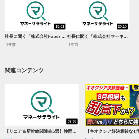
18:01
20:10
社長に聞く「株式会社Faber Company」
社長に聞く「株式会社マーキュリアホールディングス」
1年前
1年前
関連コンテンツ
動画再生エリア
1
動画再生エリアをクリックすると、動画を再生または
一時停止します。
操作メニュー
2
動画再生エリアにマウスを乗せると表示されます。
再生/一時停止
3
09:38
動画を再生または一時停止します。
【リニア＆新幹線関連株5選】静岡県知事の承認でリニア路線工事進展！北陸新幹線も「小浜・京都ルート」再決定！関連する注目の銘柄は？＜たけぞうNEWS＞