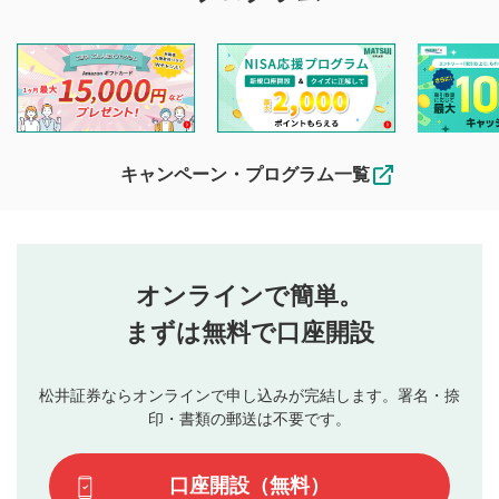
マネーサテライトでは利用者同士の情報交換・情報収集など
を目的として、各動画コンテンツに、評価およびコメントの
投稿ができます。利用者は以下の注意事項をご理解のうえ、
閲覧および投稿を行うものとしてください。
他の利用者が動画を視聴される際の参考になるコメントをお
待ちしております。
なお、投稿をもって、本注意事項に同意されたものとみなし
キャンペーン・プログラム一覧
ます。
コメントの内容は、当社の公式な見解や意見ではありま
評価・コメントエリア
1
せん。当社は利用者より投稿された内容について一切の責
星を押下すると1～5段階で評価できます。
任を負いません。利用者ご自身の責任で閲覧および投稿を
オンラインで簡単。
行ってください。
投稿するボタン
2
当社は、利用者同士、もしくは利用者と第三者間のトラ
まずは無料で口座開設
星で評価をすると投稿できます。（お名前とコメント
ブルによって生じた損害に対して一切の責任を負いませ
の入力は任意です）（※コメントは承認制です）
ん。
評価およびコメントは当社にて審査のうえ、掲載となり
松井証券ならオンラインで申し込みが完結します。署名・捺
動画の評価
3
ます。掲載されるまでに日数がかかる場合や掲載されない
印・書類の郵送は不要です。
場合があります。また、審査結果および結果の理由につい
この動画の平均評価が表示されます。（最大評価は5.0
てはお答えできません。各動画コンテンツへの掲載をもっ
です）
口座開設（無料）
て結果のご連絡といたします。ご了承ください。