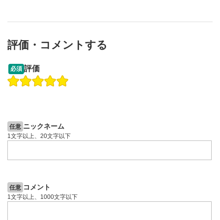
評価・コメントする
13:33
14:57
評価
必須
操作説明動画
操作説明動画
2ヶ月前
4日前
投資情報動画
投資情報動画
ニックネーム
任意
1文字以上、20文字以下
コメント
任意
1文字以上、1000文字以下