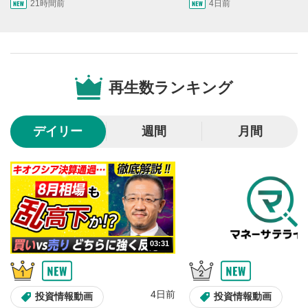
10秒戻し/10秒送り
4
21時間前
4日前
10秒、動画を巻き戻し/早送りします。
シークバー
5
再生位置を示しています。再生したい位置をクリック
するとその位置から動画が再生されます。
再生数ランキング
画質/再生速度の設定
6
画質の選択/再生速度の変更ができます。
デイリー
週間
月間
音量調整
7
スライダーを上下すると音量が調整できます。
全画面表示
8
動画が全画面で表示されます。再度クリックすると元
のサイズに戻ります。
03:31
4日前
投資情報動画
投資情報動画