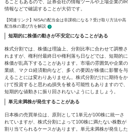
ることもあるので、証券会社の情報ツールや上場企業のIR
情報などで確認することが大切です。
【関連リンク】NISAの配当金は非課税になる？受け取り方法や高
配当株の選び方を解説
短期的に株価の動きが不安定になることがある
株式分割では、株価は理論上、分割比率に合わせて調整さ
れますが、権利付最終日や権利落ち日などでは、短期的に
株価が乱高下することがあります。市場の雰囲気や企業の
業績、マクロ経済動向など、多くの要因が株価に影響を与
えることには変わりありません。株式分割だけに期待をか
けて投資すると思わぬ損失を被る可能性もありますので、
短期的な値動きに振り回されないようにしましょう。
単元未満株が発生することがある
日本株の売買単位は、原則として1単元が100株に統一さ
れていますが、株式分割によって100株に満たない株数が
割り当てられるケースがあります。単元未満株が発生した