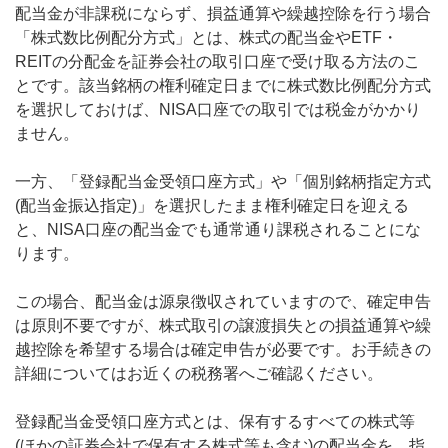
配当金が非課税にならず、損益通算や繰越控除を行う場合
「株式数比例配分方式」とは、株式の配当金やETF・
REITの分配金を証券会社の取引口座で受け取る方法のこ
とです。該当銘柄の権利確定日までに株式数比例配分方式
を選択しておけば、NISA口座での取引では税金がかかり
ません。
一方、「登録配当金受領口座方式」や「個別銘柄指定方式
(配当金振込指定)」を選択したまま権利確定日を迎える
と、NISA口座の配当金でも通常通り課税されることにな
ります。
この場合、配当金は源泉徴収されていますので、確定申告
は原則不要ですが、株式取引の譲渡損失との損益通算や繰
越控除を希望する場合は確定申告が必要です。お手続きの
詳細についてはお近くの税務署へご確認ください。
登録配当金受領口座方式とは、保有するすべての株式等
(ほかの証券会社で保有する株式等も含む)の配当金を、指