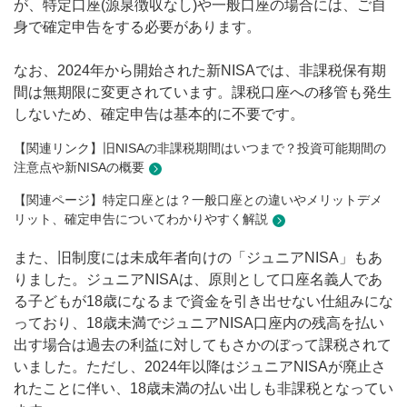
が、特定口座(源泉徴収なし)や一般口座の場合には、ご自
身で確定申告をする必要があります。
なお、2024年から開始された新NISAでは、非課税保有期
間は無期限に変更されています。課税口座への移管も発生
しないため、確定申告は基本的に不要です。
【関連リンク】旧NISAの非課税期間はいつまで？投資可能期間の
注意点や新NISAの概要
【関連ページ】特定口座とは？一般口座との違いやメリットデメ
リット、確定申告についてわかりやすく解説
また、旧制度には未成年者向けの「ジュニアNISA」もあ
りました。ジュニアNISAは、原則として口座名義人であ
る子どもが18歳になるまで資金を引き出せない仕組みにな
っており、18歳未満でジュニアNISA口座内の残高を払い
出す場合は過去の利益に対してもさかのぼって課税されて
いました。ただし、2024年以降はジュニアNISAが廃止さ
れたことに伴い、18歳未満の払い出しも非課税となってい