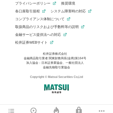
プライバシーポリシー
推奨環境
各口座取引規程
システム障害時の対応
コンプライアンス体制について
取扱商品のリスクおよび手数料等の説明
金融サービス提供法への対応
松井証券WEBサイト
松井証券株式会社
金融商品取引業者 関東財務局長(金商)第164号
お気に入り機能は松井証券の会員限定の機能です。
加入協会：日本証券業協会、一般社団法人
お気に入り登録いただくと、後からいつでもお気に入りのコンテ
金融先物取引業協会
ンツを一覧でご確認いただけます。
ご利用いただくには口座開設が必要です。
Copyright © Matsui Securities Co,Ltd
すでに松井証券の口座をお持ちでお気に入り登録ができない場合
はご利用の端末で一度ログインしてください。
口座開設(無料)
ご利用の環境(Internet Explorer)は、本サイトの
推奨環境外
のた
マネーサテライトのWEBサイトへようこそ
め、
一部の機能が正常に動作しない可能性があります。