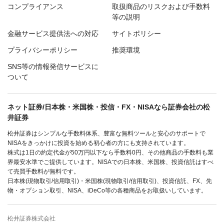
コンプライアンス
取扱商品のリスクおよび手数料
等の説明
金融サービス提供法への対応
サイトポリシー
プライバシーポリシー
推奨環境
SNS等の情報発信サービスに
ついて
ネット証券/日本株・米国株・投信・FX・NISAなら証券会社の松
井証券
松井証券はシンプルな手数料体系、豊富な無料ツールと安心のサポートで
NISAをきっかけに投資を始める初心者の方にも支持されています。
株式は1日の約定代金が50万円以下なら手数料0円、その他商品の手数料も業
界最安水準でご提供しています。NISAでの日本株、米国株、投資信託はすべ
て売買手数料が無料です。
日本株(現物取引/信用取引)・米国株(現物取引/信用取引)、投資信託、FX、先
物・オプション取引、NISA、iDeCo等の各種商品をお取扱いしています。
松井証券株式会社