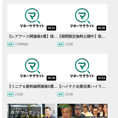
09:21
06:45
【レアアース関連株5選】採泥開始！国産化を目指すレアアースで注目の銘柄は？＜たけぞうNEWS＞
【期間限定無料公開中】取引量世界一の通貨ペアに優位性あり!?ドル/円&ユーロドルのテクニカルを検証！【JINのマンスリーFX戦略】
17時間前
2日前
09:38
15:54
【リニア＆新幹線関連株5選】静岡県知事の承認でリニア路線工事進展！北陸新幹線も「小浜・京都ルート」再決定！関連する注目の銘柄は？＜たけぞうNEWS＞
【ハイテク企業決算ハイライト】2027年分のメモリに売切れ報道!?＜米国マーケットダイジェスト8/5号＞
2日前
3日前