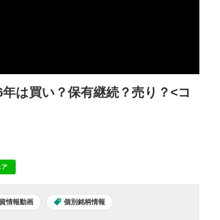
26年は買い？保有継続？売り？<コ
ェア
NE
資情報動画
個別銘柄情報