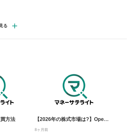
一時停止
または一時停止します。
してAI相場の上下が大きなテーマ。関税の影響は警戒さ
し/10秒送り
相場の主役で推移。
を巻き戻し/早送りします。
バー
ヌビディア・パランティアテクノロジーズ・テスラ・アルフ
示しています。再生したい位
な評価益の投資家も多く、大型バリュー株に代表されるバ
クするとその位置から動画が
す。
再生速度の設定
/再生速度の変更ができます。
〜春に下押しもあり得る。ただし今回ピックアップした5
しを検討してみることも選択肢。
整
を上下すると音量が調整でき
物買方法
【2026年の株式市場は?】Open AIの上場前倒し次第だ！＜米国マーケットダイジェスト12/17号＞
8ヶ月前
表示