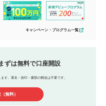
投稿するボタン
2
ん。当社は利用者より投稿された内容について一切の責任を負い
ださい。
星で評価をすると投稿できます。（お名
ルによって生じた損害に対して一切の責任を負いません。
前とコメントの入力は任意です）（※コメ
す。掲載されるまでに日数がかかる場合や掲載されない場合があ
ントは承認制です）
えできません。各動画コンテンツへの掲載をもって結果のご連絡
キャンペーン・プログラム一覧
動画の評価
3
合わせる場合がございます。
この動画の平均評価が表示されます。
（最大評価は5.0です）
投稿
まずは無料で口座開設
じる
とした投稿
を侵害するような投稿
します。署名・捺印・書類の郵送は不要です。
んので、内容をご確認のうえ投稿してください。
他の著作権法上の全権利を当社に対して無償で利用することを承
設（無料）
著作者人格権を行使しないことに同意します。利用者が投稿した
、印刷物・WEBサイト・SNS等に掲載することがあります。