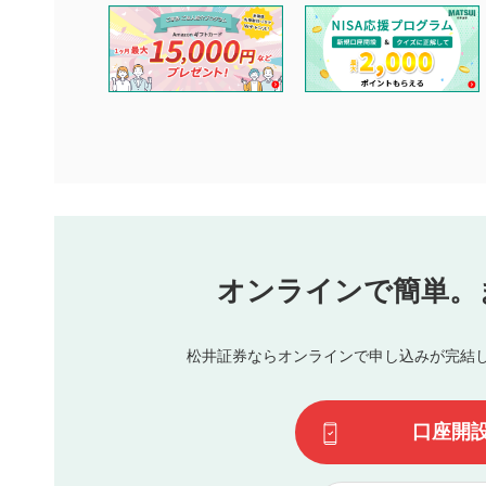
コメントの内容は、当社の公式な見解や意見ではありませ
ません。利用者ご自身の責任で閲覧および投稿を行ってく
当社は、利用者同士、もしくは利用者と第三者間のトラブ
評価およびコメントは当社にて審査のうえ、掲載となりま
ります。また、審査結果および結果の理由についてはお答
といたします。ご了承ください。
下記の項目に該当すると判断された投稿内容は、掲載を見
本動画コンテンツとは無関係の内容の投稿
他者への誹謗中傷や差別的表現投稿
公序良俗に反する内容の投稿
氏名、住所、電話番号など個人を特定できる情報の
オンラインで簡単。
閉
他のサイトへの誘導や営利目的、広告・宣伝を目的
他者の権利（商標、著作権、その他の知的財産権）
同一内容の多重投稿
松井証券ならオンラインで申し込みが完結
その他当社が不適切と判断した投稿
一度投稿した評価およびコメントの変更・削除はできませ
利用者は、利用者が投稿したコメントの著作権およびその
口座開
諾したものとします。また、利用者は、コメントに関する
コメントは、当社サービスの広告・宣伝、利用促進の目的で