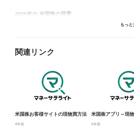
されます。
再生/
3
2025年の 米国株の背景
動画を再生
トランプ第2期政権開始、労働市場のスローダウン、そ
10秒戻
4
れたものの、想定ほどの物価高にはならず、AI関連が
10秒、動画
含み益トップはハイテク集中
関連リンク
シーク
5
松井証券の店内データ（2025/12/5時点）では、エ
再生位置を
ァベット・アップルが含み益上位に。長期保有で大き
置をクリッ
フェット銘柄は相対的に目立たなかった。
再生されま
画質/
2026年の見通しと投資スタンス
6
画質の選択
AI投資の「過剰投資→信用不安」が重しとなり、年初
社は「売り推奨」というより、下がった局面で買い増
音量調
7
スライダー
米国株お客様サイトの現物買方法
米国株アプリ～現
ます。
4年前
4年前
全画面
8