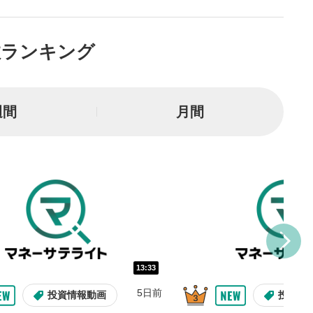
面で表示されます。再度クリ
元のサイズに戻ります。
数ランキング
週間
月間
13:33
5日前
投資情報動画
投資情