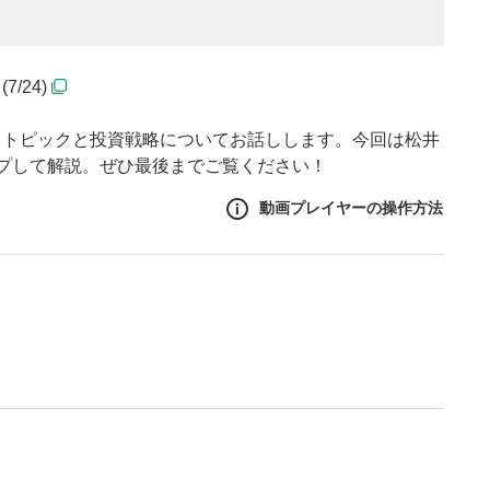
/24)
るトピックと投資戦略についてお話しします。今回は松井
プして解説。ぜひ最後までご覧ください！
動画プレイヤーの操作方法
作方法
生エリア
リアをクリックすると、動画
は一時停止します。
ニュー
リアにマウスを乗せると表示