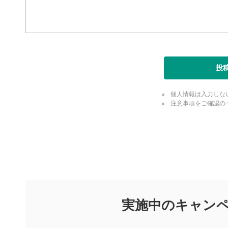
投
個人情報は入力しな
注意事項をご確認の
評価・コメ
評価・コメント
マネーサテライトでは利用者同士の情報交換・情報収集などを
できます。利用者は以下の注意事項をご理解のうえ、閲覧およ
実施中のキャン
他の利用者が動画を視聴される際の参考になるコメントをお待
なお、投稿をもって、本注意事項に同意されたものとみなしま