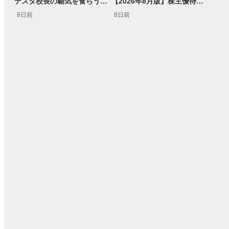
テスタ校長の覇気を食らう！ガクテンソク奥田 松井証券 ～テスタの魔法株学校Part3～ #3
【2026年8月版】株主優待銘柄紹介
8日前
8日前