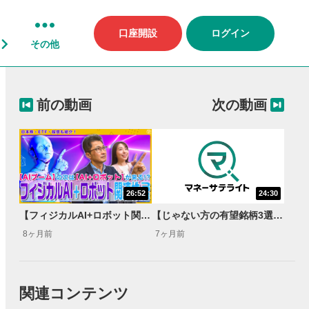
口座開設
ログイン
その他
前の動画
次の動画
26:52
24:30
【フィジカルAI+ロボット関連株3選】20万円以下で3社買える⁉＜ココから始める米国株＞
【じゃない方の有望銘柄3選】物色はS&P493へ？マグニフィセント7の逆張りに妙味あり<ココから始める米国株>
8ヶ月前
7ヶ月前
関連コンテンツ