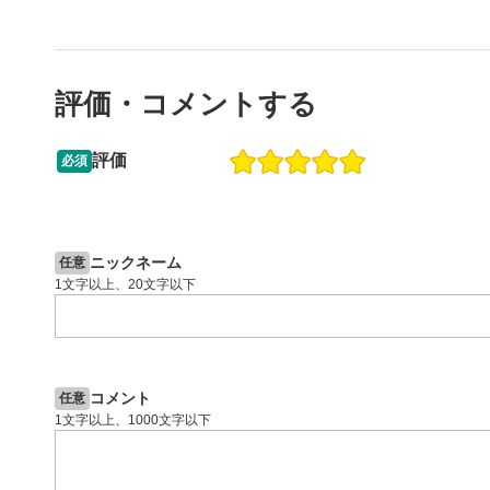
評価・コメントする
評価
必須
13:33
14:57
2ヶ月前
操作説明動画
5日前
投資情報動画
ニックネーム
任意
1文字以上、20文字以下
コメント
任意
1文字以上、1000文字以下