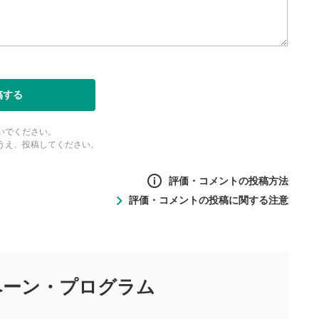
稿する
いでください。
うえ、投稿してください。
評価・コメントの投稿方法
評価・コメントの投稿に関する注意
ントの投稿方法
の
投稿に関する注意
目的として、各動画コンテンツに、評価およびコメントの投稿が
評価・コメントエリア
1
び投稿を行うものとしてください。
ペーン・
プログラム
星を押下すると1～5段階で評価できま
ちしております。
す。
す。