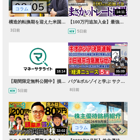
コラム
14:11
構造的転換期を迎えた米国市場 AIインフラ投資とFRBウォーシュ体制下の株式投資
【100万円追加入金】最強億トレ軍団から学ぶ32日間！お見送り芸人しんいちのトレード成果は？【目指せ億トレ！FXドリーマー！#04】
3日前
5日前
18:14
05:09
【期間限定無料公開中】損失を出し続けるお見送り芸人しんいち、Wemofを学ぶ【目指せ億トレ！FXドリーマー！#05】
パグ&ボルゾイと学ぶ サクッとマーケット解説#111
8日前
5日前
コラム
32:02