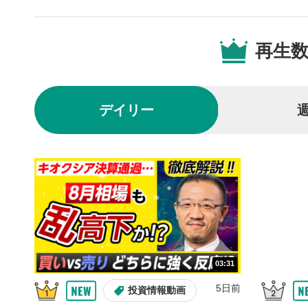
動画が全画
ックすると
再生
閉じる
デイリー
03:31
5日前
投資情報動画