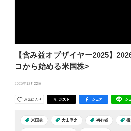
【含み益オブザイヤー2025】20
コから始める米国株>
2025年12月22日
お気に入り
ポスト
シェア
シ
facebook
LI
米国株
大山季之
初心者
投