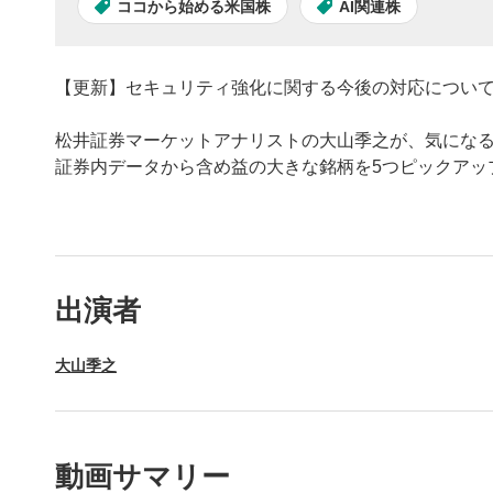
ココから始める米国株
AI関連株
【更新】セキュリティ強化に関する今後の対応について(7
松井証券マーケットアナリストの大山季之が、気にな
証券内データから含め益の大きな銘柄を5つピックアッ
動画プレイヤーの操
出演者
動画再
1
大山季之
動画再生エ
を再生また
操作メ
2
動画サマリー
動画再生エ