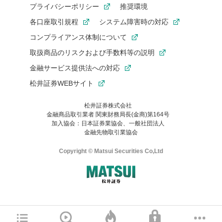
プライバシーポリシー
推奨環境
各口座取引規程
システム障害時の対応
コンプライアンス体制について
取扱商品のリスクおよび手数料等の説明
金融サービス提供法への対応
松井証券WEBサイト
松井証券株式会社
金融商品取引業者 関東財務局長(金商)第164号
お気に入り機能は松井証券の会員限定の機能です。
加入協会：日本証券業協会、一般社団法人
お気に入り登録いただくと、後からいつでもお気に入りのコンテ
金融先物取引業協会
ンツを一覧でご確認いただけます。
ご利用いただくには口座開設が必要です。
Copyright © Matsui Securities Co,Ltd
すでに松井証券の口座をお持ちでお気に入り登録ができない場合
はご利用の端末で一度ログインしてください。
口座開設(無料)
ご利用の環境(Internet Explorer)は、本サイトの
推奨環境外
のた
マネーサテライトのWEBサイトへようこそ
め、
一部の機能が正常に動作しない可能性があります。