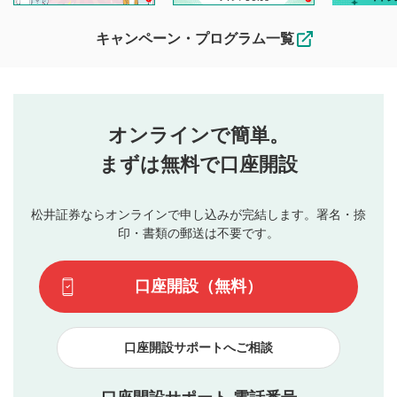
待ちしております。
なお、投稿をもって、本注意事項に同意されたものとみなし
キャンペーン・プログラム一覧
ます。
コメントの内容は、当社の公式な見解や意見ではありま
評価・コメントエリア
1
せん。当社は利用者より投稿された内容について一切の責
星を押下すると1～5段階で評価できます。
任を負いません。利用者ご自身の責任で閲覧および投稿を
オンラインで簡単。
行ってください。
投稿するボタン
2
当社は、利用者同士、もしくは利用者と第三者間のトラ
まずは無料で口座開設
星で評価をすると投稿できます。（お名前とコメント
ブルによって生じた損害に対して一切の責任を負いませ
の入力は任意です）（※コメントは承認制です）
ん。
評価およびコメントは当社にて審査のうえ、掲載となり
松井証券ならオンラインで申し込みが完結します。署名・捺
動画の評価
3
ます。掲載されるまでに日数がかかる場合や掲載されない
印・書類の郵送は不要です。
場合があります。また、審査結果および結果の理由につい
この動画の平均評価が表示されます。（最大評価は5.0
てはお答えできません。各動画コンテンツへの掲載をもっ
です）
口座開設（無料）
て結果のご連絡といたします。ご了承ください。
下記の項目に該当すると判断された投稿内容は、掲載を
見合わせる場合がございます。
口座開設サポートへご相談
本動画コンテンツとは無関係の内容の投稿
他者への誹謗中傷や差別的表現投稿
公序良俗に反する内容の投稿