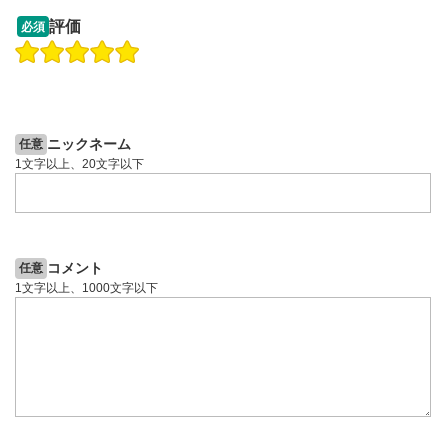
13:33
14:57
評価
必須
操作説明動画
投資情報動画
操作説明動画
2ヶ月前
4日前
投資情報動画
ニックネーム
任意
1文字以上、20文字以下
コメント
任意
1文字以上、1000文字以下