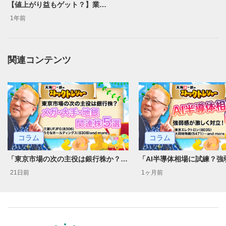
【値上がり益もゲット？】業績強気見通し×高配当株5選 ＜天海源一郎のGet!インカムゲイン!＞
音量調整
7
1年前
スライダーを上下すると音量が調整できます。
全画面表示
8
関連コンテンツ
動画が全画面で表示されます。再度クリックすると元
のサイズに戻ります。
コラム
コラム
「東京市場の次の主役は銀行株か？メガ・大手・地銀5選」天海源一郎
21日前
1ヶ月前