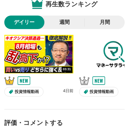
再生数ランキング
デイリー
週間
月間
03:31
4日前
投資情報動画
投資情報動画
評価・コメントする