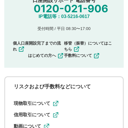
口座開設サポート 電話番号
氏名、住所、電話番号など個人を特定できる情報の
投稿
他のサイトへの誘導や営利目的、広告・宣伝を目
IP電話等：03-5216-0617
的とした投稿
他者の権利（商標、著作権、その他の知的財産
受付時間 / 平日 08:30〜17:00
権）を侵害するような投稿
同一内容の多重投稿
個人口座開設完了までの流
移管（振替）についてはこ
その他当社が不適切と判断した投稿
れ
ちら
一度投稿した評価およびコメントの変更・削除はできま
はじめての方へ
手数料について
せんので、内容をご確認のうえ投稿してください。
利用者は、利用者が投稿したコメントの著作権およびそ
の他の著作権法上の全権利を当社に対して無償で利用する
ことを承諾したものとします。また、利用者は、コメント
に関する著作者人格権を行使しないことに同意します。利
リスクおよび手数料などについて
用者が投稿したコメントは、当社サービスの広告・宣伝、
利用促進の目的で、印刷物・WEBサイト・SNS等に掲載す
ることがあります。
現物取引について
信用取引について
動画について