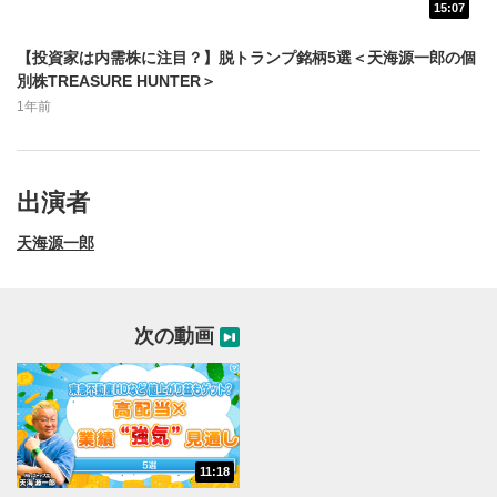
15:07
動画再生エリア
1
【投資家は内需株に注目？】脱トランプ銘柄5選＜天海源一郎の個
動画再生エリアをクリックすると、動画を再生または
別株TREASURE HUNTER＞
一時停止します。
1年前
操作メニュー
2
動画再生エリアにマウスを乗せると表示されます。
出演者
再生/一時停止
3
動画を再生または一時停止します。
天海源一郎
10秒戻し/10秒送り
4
10秒、動画を巻き戻し/早送りします。
次の動画
シークバー
5
再生位置を示しています。再生したい位置をクリック
するとその位置から動画が再生されます。
画質/再生速度の設定
6
11:18
画質の選択/再生速度の変更ができます。