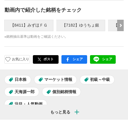
動画内で紹介した銘柄をチェック
【8411】みずほＦＧ
【7182】ゆうちょ銀
【876
※銘柄抽出基準は動画をご確認ください。
お気に入り
ポスト
シェア
シェア
facebook
LINE
日本株
マーケット情報
初級～中級
天海源一郎
個別銘柄情報
注目・人気動画
天海源一郎の個別株TREASURE HUNTER