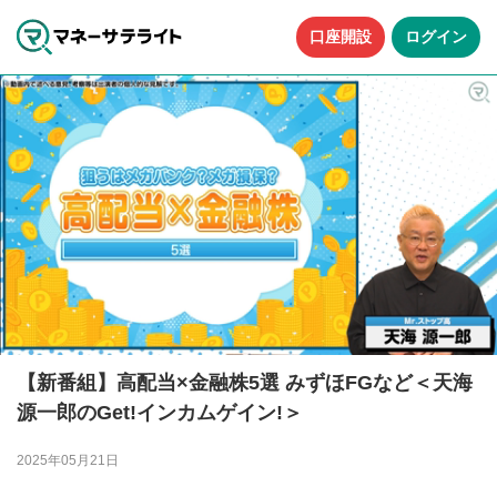
口座開設
ログイン
【新番組】高配当×金融株5選 みずほFGなど＜天海
源一郎のGet!インカムゲイン!＞
2025年05月21日