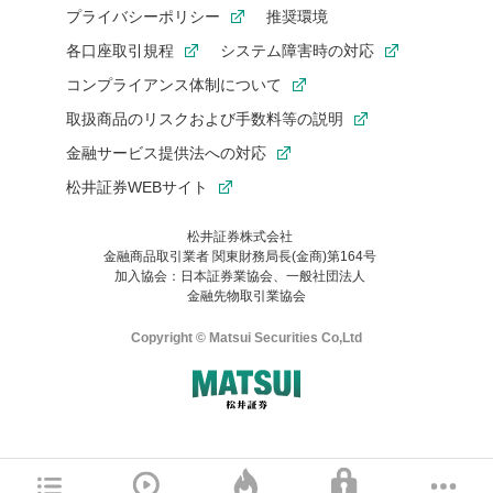
プライバシーポリシー
推奨環境
各口座取引規程
システム障害時の対応
コンプライアンス体制について
取扱商品のリスクおよび手数料等の説明
金融サービス提供法への対応
松井証券WEBサイト
松井証券株式会社
金融商品取引業者 関東財務局長(金商)第164号
お気に入り機能は松井証券の会員限定の機能です。
加入協会：日本証券業協会、一般社団法人
お気に入り登録いただくと、後からいつでもお気に入りのコンテ
金融先物取引業協会
ンツを一覧でご確認いただけます。
ご利用いただくには口座開設が必要です。
Copyright © Matsui Securities Co,Ltd
すでに松井証券の口座をお持ちでお気に入り登録ができない場合
はご利用の端末で一度ログインしてください。
口座開設(無料)
ご利用の環境(Internet Explorer)は、本サイトの
推奨環境外
のた
マネーサテライトのWEBサイトへようこそ
め、
一部の機能が正常に動作しない可能性があります。