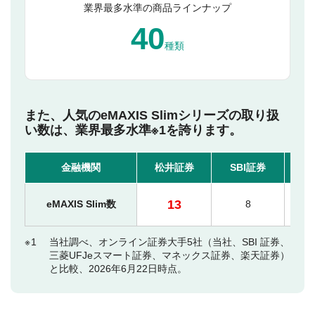
業界最多水準の商品ラインナップ
40
種類
また、人気のeMAXIS Slimシリーズの取り扱
い数は、業界最多水準※1を誇ります。
金融機関
松井証券
SBI証券
楽
13
eMAXIS Slim数
8
1
当社調べ、オンライン証券大手5社（当社、SBI 証券、
三菱UFJeスマート証券、マネックス証券、楽天証券）
と比較、2026年6月22日時点。