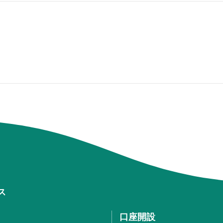
ス
口座開設