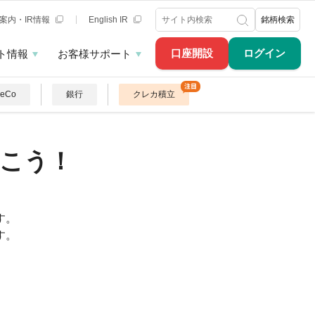
案内・IR情報
English IR
銘柄検索
口座開設
ログイン
ト情報
お客様サポート
DeCo
銀行
クレカ積立
こう！
す。
す。