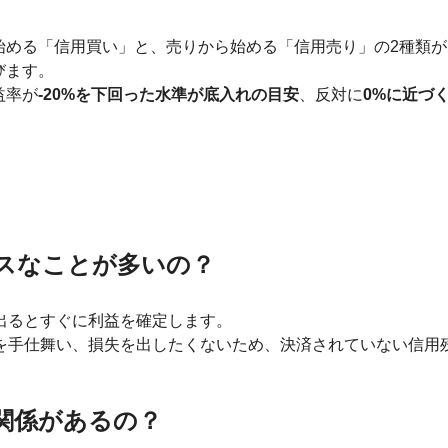
始める「信用買い」と、売りから始める「信用売り」の2種類
びます。
益率が
-20%を下回った水準が底入れの目安
、反対に
0%に近づ
スなことが多いの？
出るとすぐに利益を確定します。
を手仕舞い、損失を出したくないため、決済されていない信用
関係があるの？