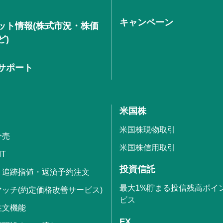
キャンペーン
ット情報(株式市況・株価
ど)
サポート
米国株
米国株現物取引
分売
米国株信用取引
IT
投資信託
・追跡指値・返済予約注文
最大1%貯まる投信残高ポイ
ッチ(約定価格改善サービス)
ビス
注文機能
FX