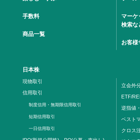
手数料
マーケ
検索な
商品一覧
お客様
日本株
現物取引
立会外
信用取引
ETF/RE
制度信用・無期限信用取引
逆指値
短期信用取引
ベストマ
一日信用取引
クロス