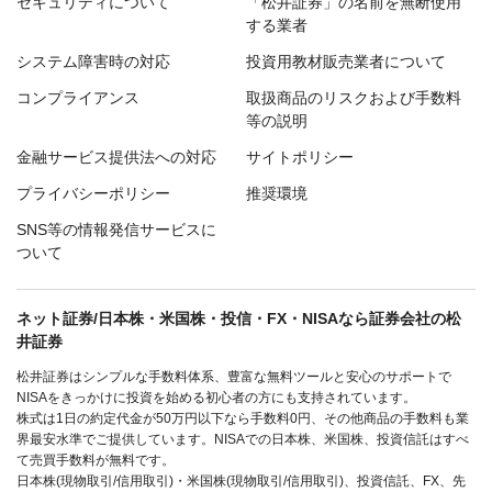
セキュリティについて
「松井証券」の名前を無断使用
する業者
システム障害時の対応
投資用教材販売業者について
コンプライアンス
取扱商品のリスクおよび手数料
等の説明
金融サービス提供法への対応
サイトポリシー
プライバシーポリシー
推奨環境
SNS等の情報発信サービスに
ついて
ネット証券/日本株・米国株・投信・FX・NISAなら証券会社の松
井証券
松井証券はシンプルな手数料体系、豊富な無料ツールと安心のサポートで
NISAをきっかけに投資を始める初心者の方にも支持されています。
株式は1日の約定代金が50万円以下なら手数料0円、その他商品の手数料も業
界最安水準でご提供しています。NISAでの日本株、米国株、投資信託はすべ
て売買手数料が無料です。
日本株(現物取引/信用取引)・米国株(現物取引/信用取引)、投資信託、FX、先