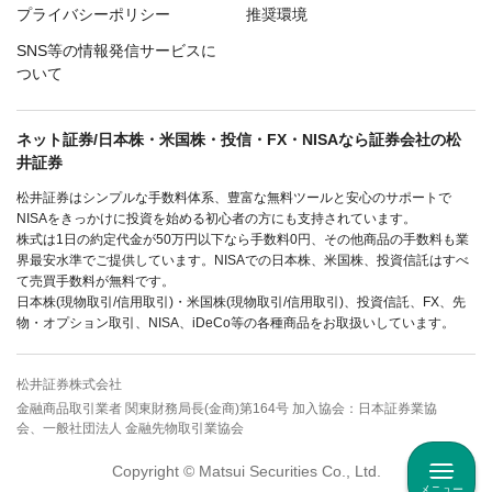
プライバシーポリシー
推奨環境
SNS等の情報発信サービスに
ついて
ネット証券/日本株・米国株・投信・FX・NISAなら証券会社の松
井証券
松井証券はシンプルな手数料体系、豊富な無料ツールと安心のサポートで
NISAをきっかけに投資を始める初心者の方にも支持されています。
株式は1日の約定代金が50万円以下なら手数料0円、その他商品の手数料も業
界最安水準でご提供しています。NISAでの日本株、米国株、投資信託はすべ
て売買手数料が無料です。
日本株(現物取引/信用取引)・米国株(現物取引/信用取引)、投資信託、FX、先
物・オプション取引、NISA、iDeCo等の各種商品をお取扱いしています。
松井証券株式会社
金融商品取引業者 関東財務局長(金商)第164号 加入協会：日本証券業協
会、一般社団法人 金融先物取引業協会
Copyright © Matsui Securities Co., Ltd.
メニュー