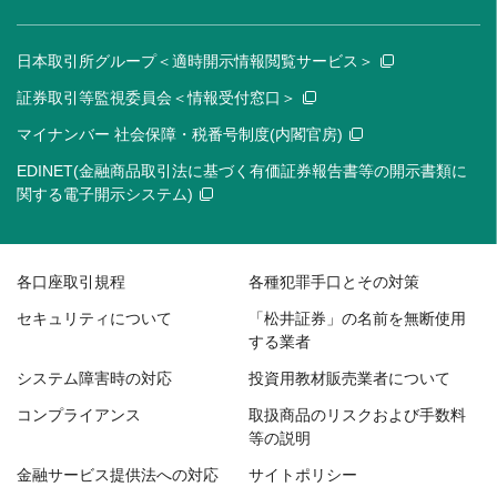
日本取引所グループ＜適時開示情報閲覧サービス＞
証券取引等監視委員会＜情報受付窓口＞
マイナンバー 社会保障・税番号制度(内閣官房)
EDINET(金融商品取引法に基づく有価証券報告書等の開示書類に
関する電子開示システム)
各口座取引規程
各種犯罪手口とその対策
セキュリティについて
「松井証券」の名前を無断使用
する業者
システム障害時の対応
投資用教材販売業者について
コンプライアンス
取扱商品のリスクおよび手数料
等の説明
金融サービス提供法への対応
サイトポリシー