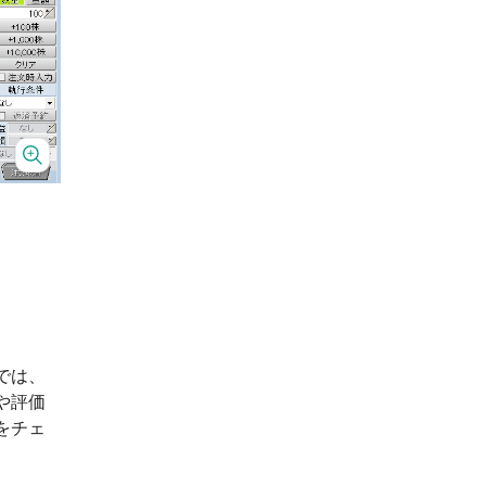
では、
や評価
をチェ