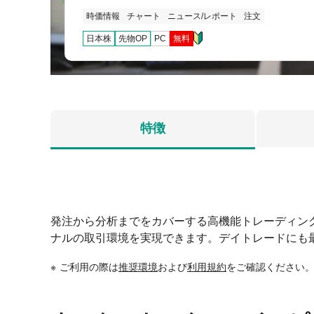
時価情報
チャート
ニュース/レポート
注文
日本株
先物OP
PC
無料
特徴
発注から分析までをカバーする高機能トレーディン
ナルの取引環境を実現できます。デイトレードにも
ご利用の際は
推奨環境
および
利用規約
をご確認ください