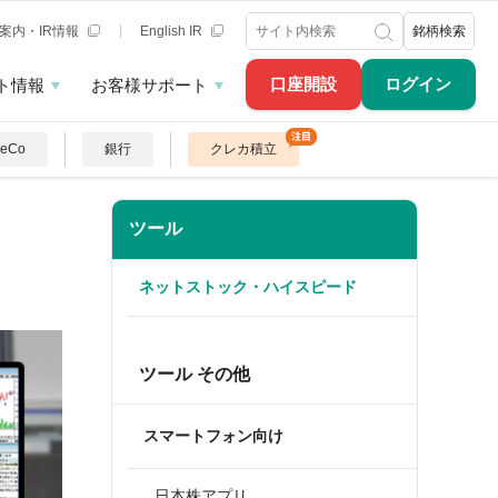
案内・IR情報
English IR
銘柄検索
口座開設
ログイン
ト情報
お客様サポート
DeCo
銀行
クレカ積立
ツール
ネットストック・ハイスピード
ツール その他
スマートフォン向け
日本株アプリ