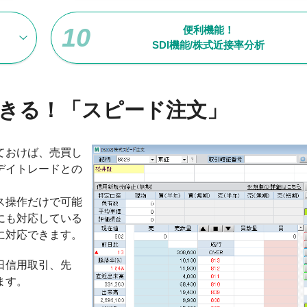
便利機能！
SDI機能/株式近接率分析
できる！「スピード注文」
ておけば、売買し
デイトレードとの
ス操作だけで可能
にも対応している
に対応できます。
日信用取引、先
ます。