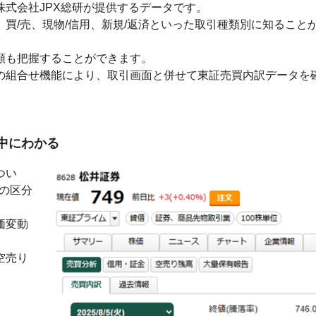
式会社JPX総研が提供するデータです。
買/売、現物/信用、新規/返済といった取引種類別に知ること
額も把握することができます。
の組合せ機能により、取引画面と併せて東証売買内訳データを
中にわかる
つい
」の区分
価変動
空売り
。