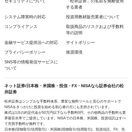
セキュリティについて
「松井証券」の名前を無断使用
する業者
システム障害時の対応
投資用教材販売業者について
コンプライアンス
取扱商品のリスクおよび手数料
等の説明
金融サービス提供法への対応
サイトポリシー
プライバシーポリシー
推奨環境
SNS等の情報発信サービスに
ついて
ネット証券/日本株・米国株・投信・FX・NISAなら証券会社の松
井証券
松井証券はシンプルな手数料体系、豊富な無料ツールと安心のサポートで
NISAをきっかけに投資を始める初心者の方にも支持されています。
株式は1日の約定代金が50万円以下なら手数料0円、その他商品の手数料も業
界最安水準でご提供しています。NISAでの日本株、米国株、投資信託はすべ
て売買手数料が無料です。
日本株(現物取引/信用取引)・米国株(現物取引/信用取引)、投資信託、FX、先