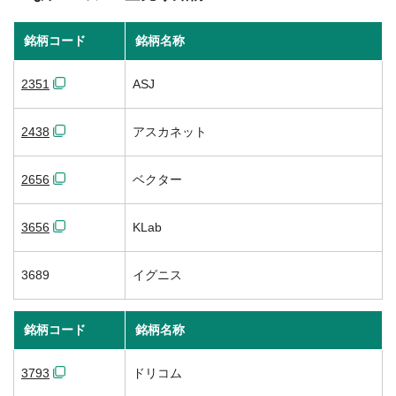
銘柄コード
銘柄名称
2351
ASJ
2438
アスカネット
2656
ベクター
3656
KLab
3689
イグニス
銘柄コード
銘柄名称
3793
ドリコム