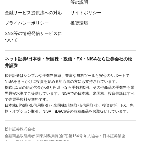
等の説明
金融サービス提供法への対応
サイトポリシー
プライバシーポリシー
推奨環境
SNS等の情報発信サービスに
ついて
ネット証券/日本株・米国株・投信・FX・NISAなら証券会社の松
井証券
松井証券はシンプルな手数料体系、豊富な無料ツールと安心のサポートで
NISAをきっかけに投資を始める初心者の方にも支持されています。
株式は1日の約定代金が50万円以下なら手数料0円、その他商品の手数料も業
界最安水準でご提供しています。NISAでの日本株、米国株、投資信託はすべ
て売買手数料が無料です。
日本株(現物取引/信用取引)・米国株(現物取引/信用取引)、投資信託、FX、先
物・オプション取引、NISA、iDeCo等の各種商品をお取扱いしています。
松井証券株式会社
金融商品取引業者 関東財務局長(金商)第164号 加入協会：日本証券業協