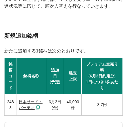
達状況等に応じて、順次入替えを行なっていきます。
新規追加銘柄
新たに追加する1銘柄は次のとおりです。
銘
プレミアム空売り
柄
追加
料
建玉
コ
銘柄名称
日
(6月2日約定分)
上限
ー
(予定)
1日につき1株あた
ド
り
248
日本サード・
6月2日
40,000
3.7円
8
パーティ
(金)
株