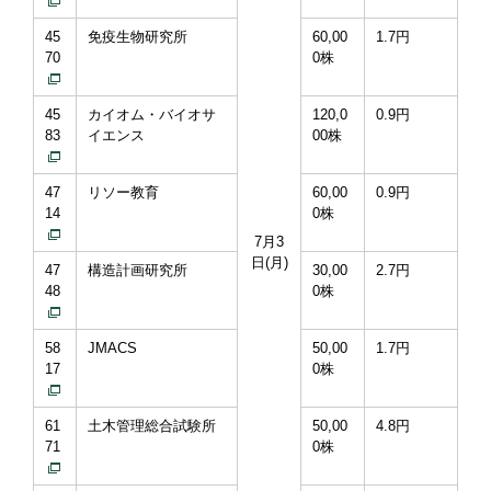
45
免疫生物研究所
60,00
1.7円
70
0株
45
カイオム・バイオサ
120,0
0.9円
83
イエンス
00株
47
リソー教育
60,00
0.9円
14
0株
7月3
日(月)
47
構造計画研究所
30,00
2.7円
48
0株
58
JMACS
50,00
1.7円
17
0株
61
土木管理総合試験所
50,00
4.8円
71
0株