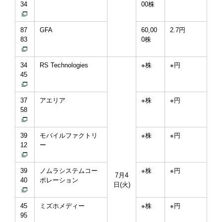
34
00株
87
GFA
60,00
2.7円
83
0株
34
RS Technologies
※株
※円
45
37
アエリア
※株
※円
58
39
モバイルファクトリ
※株
※円
12
ー
39
ノムラシステムコー
※株
※円
7月4
40
ポレーション
日(火)
45
ミズホメディー
※株
※円
95