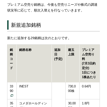
プレミアム空売り銘柄は、今後も空売りニーズや株式の調達
状況等に応じて、順次入替えを行なっていきます。
新規追加銘柄
新たに追加する29銘柄は次のとおりです。
銘
銘柄名称
追加
建玉
プレミア
柄
日
上限
ム空売り
コ
(予定)
料
ー
(7月3日約
ド
定分)
1日につき
1株あたり
33
INEST
730,0
0.64円
90
00株
35
コメダホールディン
30,00
1.8円