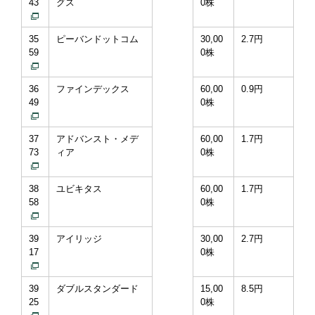
43
グス
0株
35
ピーバンドットコム
30,00
2.7円
59
0株
36
ファインデックス
60,00
0.9円
49
0株
37
アドバンスト・メデ
60,00
1.7円
73
ィア
0株
38
ユビキタス
60,00
1.7円
58
0株
39
アイリッジ
30,00
2.7円
17
0株
39
ダブルスタンダード
15,00
8.5円
25
0株