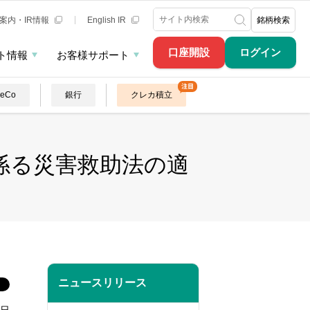
案内・IR情報
English IR
銘柄検索
口座開設
ログイン
ト情報
お客様サポート
DeCo
銀行
クレカ積立
係る災害救助法の適
ニュースリリース