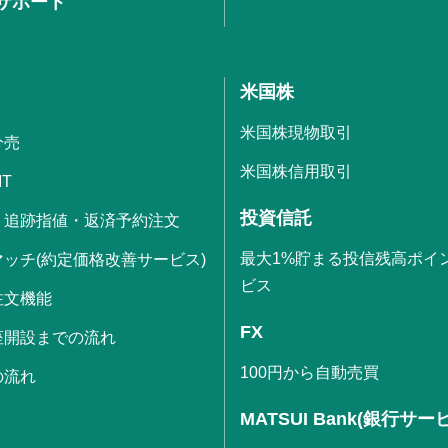
サポート
米国株
米国株現物取引
分売
米国株信用取引
IT
投資信託
・追跡指値・返済予約注文
最大1%貯まる投信残高ポイ
ッチ(約定価格改善サービス)
ビス
注文機能
FX
座開設までの流れ
100円から自動売買
の流れ
MATSUI Bank(銀行サー