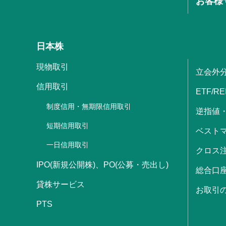
お客様
日本株
現物取引
立会外
信用取引
ETF/RE
制度信用・無期限信用取引
逆指値
短期信用取引
ベストマ
一日信用取引
クロス
IPO(新規公開株)、PO(公募・売出し)
総合口
貸株サービス
お取引
PTS