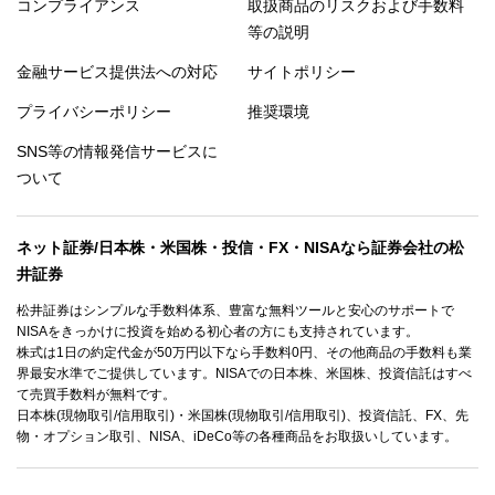
コンプライアンス
取扱商品のリスクおよび手数料
等の説明
金融サービス提供法への対応
サイトポリシー
プライバシーポリシー
推奨環境
SNS等の情報発信サービスに
ついて
ネット証券/日本株・米国株・投信・FX・NISAなら証券会社の松
井証券
松井証券はシンプルな手数料体系、豊富な無料ツールと安心のサポートで
NISAをきっかけに投資を始める初心者の方にも支持されています。
株式は1日の約定代金が50万円以下なら手数料0円、その他商品の手数料も業
界最安水準でご提供しています。NISAでの日本株、米国株、投資信託はすべ
て売買手数料が無料です。
日本株(現物取引/信用取引)・米国株(現物取引/信用取引)、投資信託、FX、先
物・オプション取引、NISA、iDeCo等の各種商品をお取扱いしています。