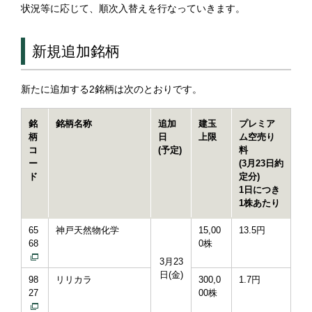
状況等に応じて、順次入替えを行なっていきます。
新規追加銘柄
新たに追加する2銘柄は次のとおりです。
銘
銘柄名称
追加
建玉
プレミア
柄
日
上限
ム空売り
コ
(予定)
料
ー
(3月23日約
ド
定分)
1日につき
1株あたり
65
神戸天然物化学
15,00
13.5円
68
0株
3月23
日(金)
98
リリカラ
300,0
1.7円
27
00株