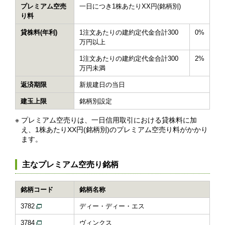
プレミアム空売
一日につき1株あたりXX円(銘柄別)
り料
貸株料(年利)
1注文あたりの建約定代金合計300
0%
万円以上
1注文あたりの建約定代金合計300
2%
万円未満
返済期限
新規建日の当日
建玉上限
銘柄別設定
※
プレミアム空売りは、一日信用取引における貸株料に加
え、1株あたりXX円(銘柄別)のプレミアム空売り料がかかり
ます。
主なプレミアム空売り銘柄
銘柄コード
銘柄名称
3782
ディー・ディー・エス
3784
ヴィンクス