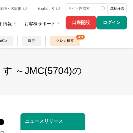
案内・IR情報
English IR
銘柄検索
口座開設
ログイン
ト情報
お客様サポート
DeCo
銀行
クレカ積立
す～
JMC(5704)の
ニュースリリース