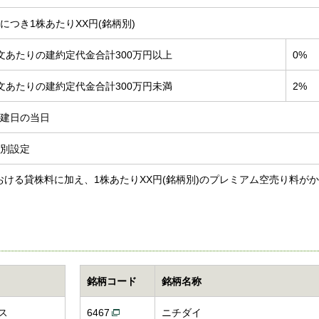
につき1株あたりXX円(銘柄別)
文あたりの建約定代金合計300万円以上
0%
文あたりの建約定代金合計300万円未満
2%
建日の当日
別設定
ける貸株料に加え、1株あたりXX円(銘柄別)のプレミアム空売り料が
銘柄コード
銘柄名称
ス
6467
ニチダイ