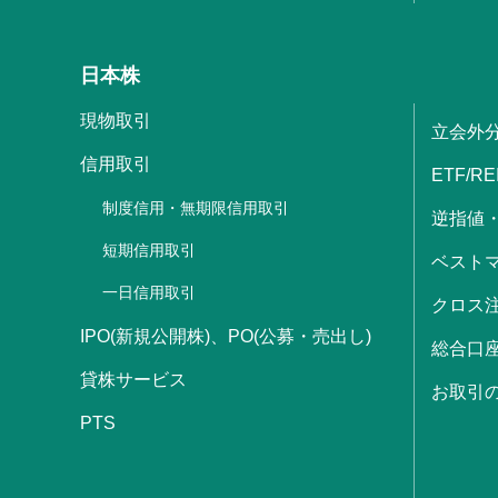
日本株
現物取引
立会外
信用取引
ETF/RE
制度信用・無期限信用取引
逆指値
短期信用取引
ベストマ
一日信用取引
クロス
IPO(新規公開株)、PO(公募・売出し)
総合口
貸株サービス
お取引
PTS