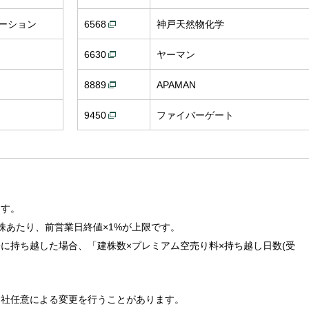
ーション
6568
神戸天然物化学
6630
ヤーマン
8889
APAMAN
9450
ファイバーゲート
ます。
株あたり、前営業日終値×1%が上限です。
に持ち越した場合、「建株数×プレミアム空売り料×持ち越し日数(受
。
当社任意による変更を行うことがあります。