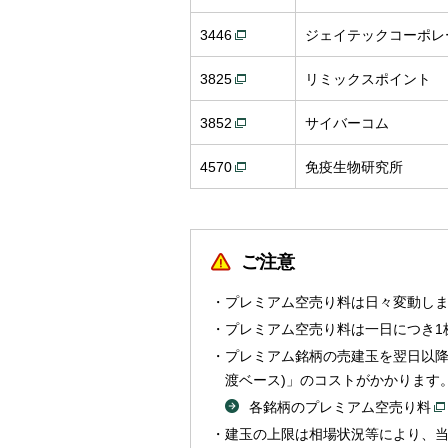
3446
ジェイテックコーポレ
3825
リミックスポイント
3852
サイバーコム
4570
免疫生物研究所
ご注意
プレミアム空売り料は日々変動し
プレミアム空売り料は一日につき1
プレミアム銘柄の売建玉を翌日以降
渡ベース)」のコストがかかります
各銘柄のプレミアム空売り料
建玉の上限は相場状況等により、