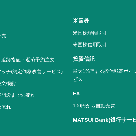
米国株
米国株現物取引
分売
米国株信用取引
IT
投資信託
・追跡指値・返済予約注文
最大1%貯まる投信残高ポイ
ッチ(約定価格改善サービス)
ビス
注文機能
FX
座開設までの流れ
100円から自動売買
の流れ
MATSUI Bank(銀行サー