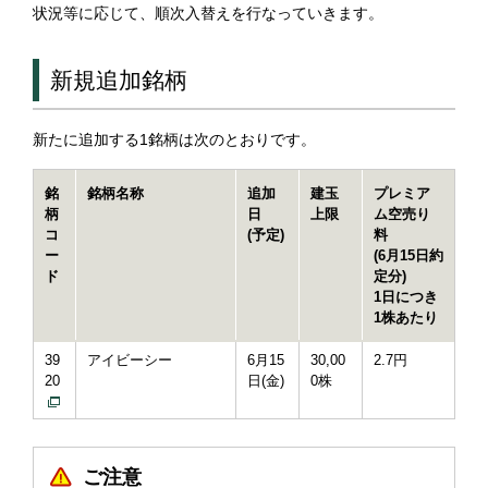
状況等に応じて、順次入替えを行なっていきます。
新規追加銘柄
新たに追加する1銘柄は次のとおりです。
銘
銘柄名称
追加
建玉
プレミア
柄
日
上限
ム空売り
コ
(予定)
料
ー
(6月15日約
ド
定分)
1日につき
1株あたり
39
アイビーシー
6月15
30,00
2.7円
20
日(金)
0株
ご注意