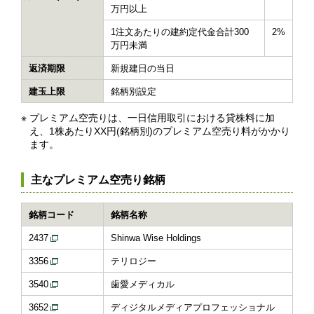
万円以上
1注文あたりの建約定代金合計300
2%
万円未満
返済期限
新規建日の当日
建玉上限
銘柄別設定
※
プレミアム空売りは、一日信用取引における貸株料に加
え、1株あたりXX円(銘柄別)のプレミアム空売り料がかかり
ます。
主なプレミアム空売り銘柄
銘柄コード
銘柄名称
2437
Shinwa Wise Holdings
3356
テリロジー
3540
歯愛メディカル
3652
ディジタルメディアプロフェッショナル