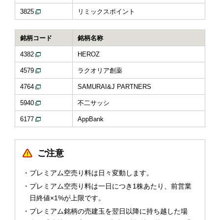
3825
リミックスポイント
銘柄コード
銘柄名称
4382
HEROZ
4579
ラクオリア創薬
4764
SAMURAI&J PARTNERS
5940
不二サッシ
6177
AppBank
ご注意
プレミアム空売り料は日々変動します。
プレミアム空売り料は一日につき1株あたり、前営業
日終値×1%が上限です。
プレミアム銘柄の売建玉を翌日以降に持ち越した場