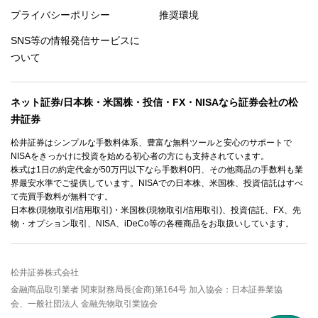
プライバシーポリシー
推奨環境
SNS等の情報発信サービスに
ついて
ネット証券/日本株・米国株・投信・FX・NISAなら証券会社の松
井証券
松井証券はシンプルな手数料体系、豊富な無料ツールと安心のサポートで
NISAをきっかけに投資を始める初心者の方にも支持されています。
株式は1日の約定代金が50万円以下なら手数料0円、その他商品の手数料も業
界最安水準でご提供しています。NISAでの日本株、米国株、投資信託はすべ
て売買手数料が無料です。
日本株(現物取引/信用取引)・米国株(現物取引/信用取引)、投資信託、FX、先
物・オプション取引、NISA、iDeCo等の各種商品をお取扱いしています。
松井証券株式会社
金融商品取引業者 関東財務局長(金商)第164号 加入協会：日本証券業協
会、一般社団法人 金融先物取引業協会