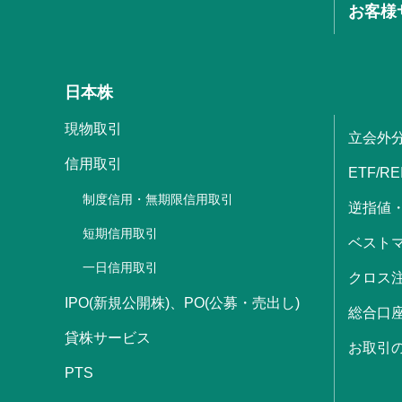
お客様
日本株
現物取引
立会外
信用取引
ETF/RE
制度信用・無期限信用取引
逆指値
短期信用取引
ベストマ
一日信用取引
クロス
IPO(新規公開株)、PO(公募・売出し)
総合口
貸株サービス
お取引
PTS