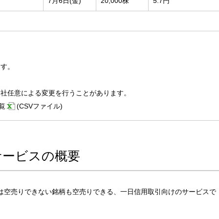
7月6日(金)
20,000株
5.7円
ます。
当社任意による変更を行うことがあります。
覧
(CSVファイル)
サービスの概要
は空売りできない銘柄も空売りできる、一日信用取引向けのサービスで