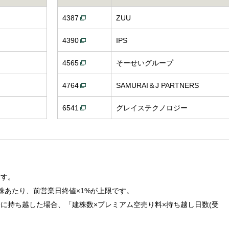
4387
ZUU
4390
IPS
4565
そーせいグループ
4764
SAMURAI＆J PARTNERS
6541
グレイステクノロジー
ます。
株あたり、前営業日終値×1%が上限です。
に持ち越した場合、「建株数×プレミアム空売り料×持ち越し日数(受
。