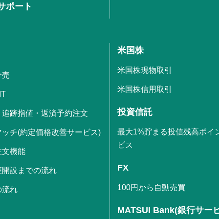
サポート
米国株
米国株現物取引
分売
米国株信用取引
IT
投資信託
・追跡指値・返済予約注文
最大1%貯まる投信残高ポイ
ッチ(約定価格改善サービス)
ビス
注文機能
FX
座開設までの流れ
100円から自動売買
の流れ
MATSUI Bank(銀行サー