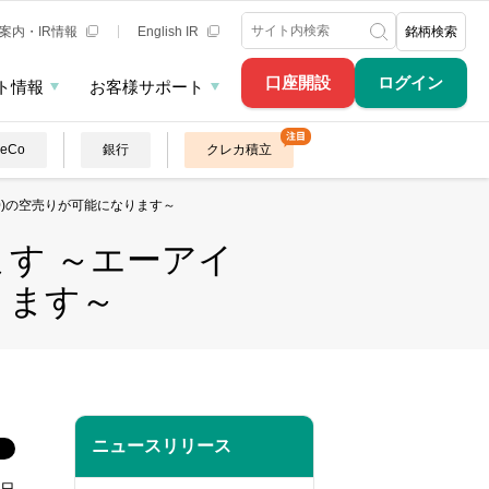
案内・IR情報
English IR
銘柄検索
口座開設
ログイン
ト情報
お客様サポート
DeCo
銀行
クレカ積立
30)の空売りが可能になります～
す ～エーアイ
なります～
ニュースリリース