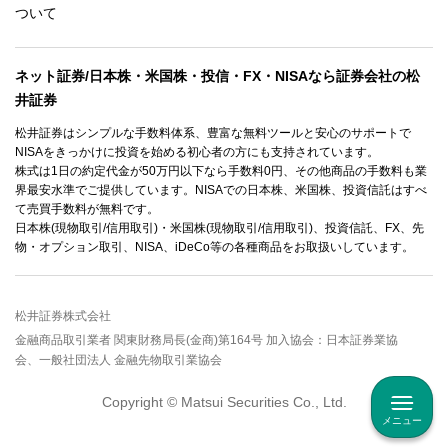
ついて
ネット証券/日本株・米国株・投信・FX・NISAなら証券会社の松
井証券
松井証券はシンプルな手数料体系、豊富な無料ツールと安心のサポートで
NISAをきっかけに投資を始める初心者の方にも支持されています。
株式は1日の約定代金が50万円以下なら手数料0円、その他商品の手数料も業
界最安水準でご提供しています。NISAでの日本株、米国株、投資信託はすべ
て売買手数料が無料です。
日本株(現物取引/信用取引)・米国株(現物取引/信用取引)、投資信託、FX、先
物・オプション取引、NISA、iDeCo等の各種商品をお取扱いしています。
松井証券株式会社
金融商品取引業者 関東財務局長(金商)第164号 加入協会：日本証券業協
会、一般社団法人 金融先物取引業協会
Copyright © Matsui Securities Co., Ltd.
メニュー