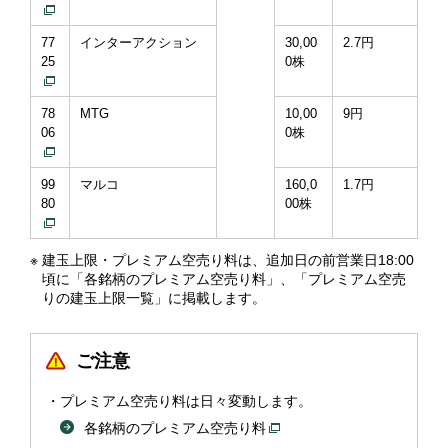
77
インターアクション
30,00
2.7円
25
0株
78
MTG
10,00
9円
06
0株
99
マルコ
160,0
1.7円
80
00株
※
建玉上限・プレミアム空売り料は、追加日の前営業日18:00
頃に「各銘柄のプレミアム空売り料」、「プレミアム空売
りの建玉上限一覧」に掲載します。
ご注意
プレミアム空売り料は日々変動します。
各銘柄のプレミアム空売り料