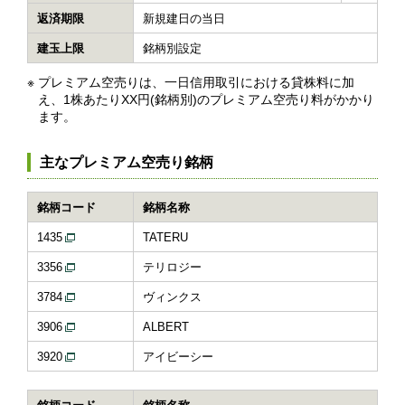
返済期限
新規建日の当日
建玉上限
銘柄別設定
※
プレミアム空売りは、一日信用取引における貸株料に加
え、1株あたりXX円(銘柄別)のプレミアム空売り料がかかり
ます。
主なプレミアム空売り銘柄
銘柄コード
銘柄名称
1435
TATERU
3356
テリロジー
3784
ヴィンクス
3906
ALBERT
3920
アイビーシー