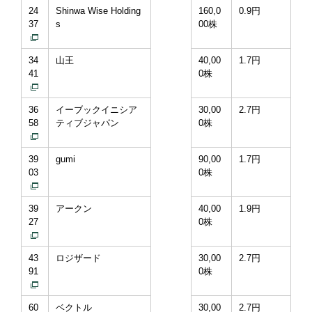
24
Shinwa Wise Holding
160,0
0.9円
37
s
00株
34
山王
40,00
1.7円
41
0株
36
イーブックイニシア
30,00
2.7円
58
ティブジャパン
0株
39
gumi
90,00
1.7円
03
0株
39
アークン
40,00
1.9円
27
0株
43
ロジザード
30,00
2.7円
91
0株
60
ベクトル
30,00
2.7円