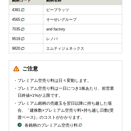
銘柄コード
銘柄名称
4381
ビープラッツ
4565
そーせいグループ
7035
and factory
9519
レノバ
9820
エムティジェネックス
ご注意
プレミアム空売り料は日々変動します。
プレミアム空売り料は一日につき1株あたり、前営業
日終値×1%が上限です。
プレミアム銘柄の売建玉を翌日以降に持ち越した場
合、「建株数×プレミアム空売り料×持ち越し日数(受
渡ベース)」のコストがかかります。
各銘柄のプレミアム空売り料