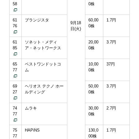
58
0株
61
ブランジスタ
60,00
1.7円
9月18
76
0株
日(火)
61
ソネット・メディ
20,00
3.7円
85
ア・ネットワークス
0株
65
ベストワンドットコ
10,00
37円
77
ム
0株
69
ヘリオス テクノ ホー
50,00
3.7円
27
ルディング
0株
74
ムラキ
30,00
2.7円
77
0株
75
HAPiNS
130,0
1.7円
77
00株