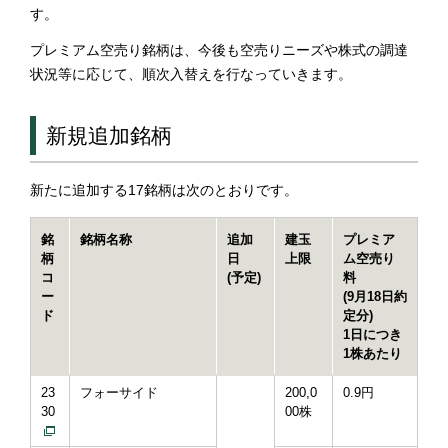
す。
プレミアム空売り銘柄は、今後も空売りニーズや株式の調達
状況等に応じて、順次入替えを行なっていきます。
新規追加銘柄
新たに追加する17銘柄は次のとおりです。
銘
銘柄名称
追加
建玉
プレミア
柄
日
上限
ム空売り
コ
(予定)
料
ー
(9月18日約
ド
定分)
1日につき
1株あたり
23
フォーサイド
200,0
0.9円
30
00株