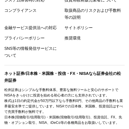
システム障害時の対応
投資用教材販売業者について
コンプライアンス
取扱商品のリスクおよび手数料
等の説明
金融サービス提供法への対応
サイトポリシー
プライバシーポリシー
推奨環境
SNS等の情報発信サービスに
ついて
ネット証券/日本株・米国株・投信・FX・NISAなら証券会社の松
井証券
松井証券はシンプルな手数料体系、豊富な無料ツールと安心のサポートで
NISAをきっかけに投資を始める初心者の方にも支持されています。
株式は1日の約定代金が50万円以下なら手数料0円、その他商品の手数料も業
界最安水準でご提供しています。NISAでの日本株、米国株、投資信託はすべ
て売買手数料が無料です。
日本株(現物取引/信用取引)・米国株(現物取引/信用取引)、投資信託、FX、先
物・オプション取引、NISA、iDeCo等の各種商品をお取扱いしています。