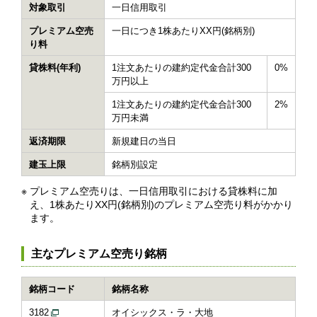
対象取引
一日信用取引
プレミアム空売
一日につき1株あたりXX円(銘柄別)
り料
貸株料(年利)
1注文あたりの建約定代金合計300
0%
万円以上
1注文あたりの建約定代金合計300
2%
万円未満
返済期限
新規建日の当日
建玉上限
銘柄別設定
※
プレミアム空売りは、一日信用取引における貸株料に加
え、1株あたりXX円(銘柄別)のプレミアム空売り料がかかり
ます。
主なプレミアム空売り銘柄
銘柄コード
銘柄名称
3182
オイシックス・ラ・大地