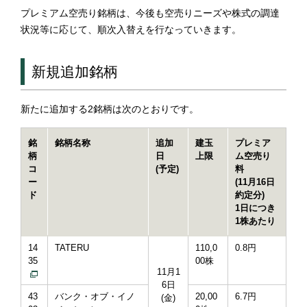
プレミアム空売り銘柄は、今後も空売りニーズや株式の調達
状況等に応じて、順次入替えを行なっていきます。
新規追加銘柄
新たに追加する2銘柄は次のとおりです。
銘
銘柄名称
追加
建玉
プレミア
柄
日
上限
ム空売り
コ
(予定)
料
ー
(11月16日
ド
約定分)
1日につき
1株あたり
14
TATERU
110,0
0.8円
35
00株
11月1
6日
43
バンク・オブ・イノ
20,00
6.7円
(金)