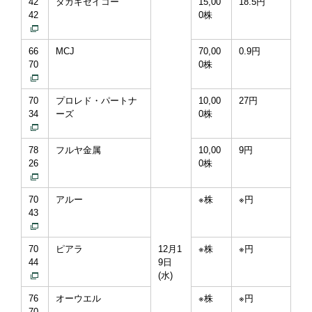
42
タカギセイコー
15,00
18.5円
42
0株
66
MCJ
70,00
0.9円
70
0株
70
プロレド・パートナ
10,00
27円
34
ーズ
0株
78
フルヤ金属
10,00
9円
26
0株
70
アルー
※株
※円
43
70
ピアラ
12月1
※株
※円
44
9日
(水)
76
オーウエル
※株
※円
70