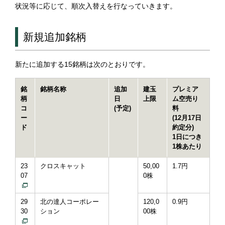
状況等に応じて、順次入替えを行なっていきます。
新規追加銘柄
新たに追加する15銘柄は次のとおりです。
銘
銘柄名称
追加
建玉
プレミア
柄
日
上限
ム空売り
コ
(予定)
料
ー
(12月17日
ド
約定分)
1日につき
1株あたり
23
クロスキャット
50,00
1.7円
07
0株
29
北の達人コーポレー
120,0
0.9円
30
ション
00株