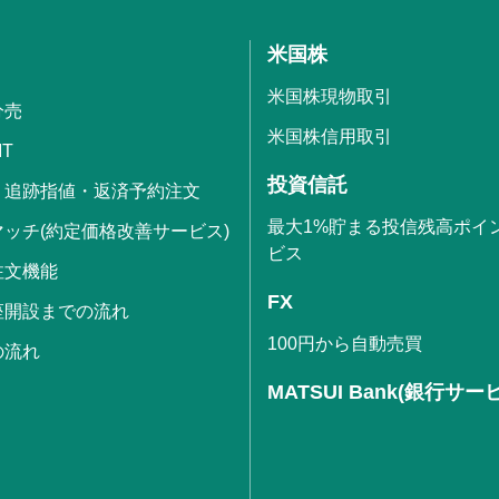
米国株
米国株現物取引
分売
米国株信用取引
IT
投資信託
・追跡指値・返済予約注文
最大1%貯まる投信残高ポイ
ッチ(約定価格改善サービス)
ビス
注文機能
FX
座開設までの流れ
100円から自動売買
の流れ
MATSUI Bank(銀行サー