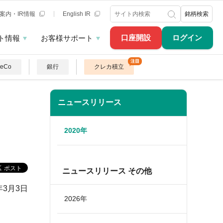
案内・IR情報
English IR
銘柄検索
口座開設
ログイン
ト情報
お客様サポート
DeCo
銀行
クレカ積立
ニュースリリース
2020年
ニュースリリース その他
年3月3日
2026年