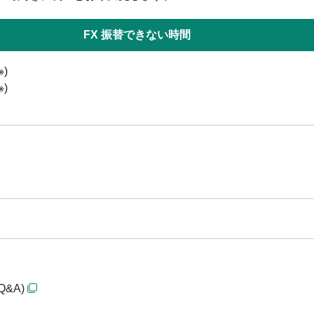
FX 振替できない時間
※)
※)
&A)