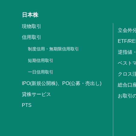
日本株
現物取引
立会外
信用取引
ETF/RE
制度信用・無期限信用取引
逆指値
短期信用取引
ベストマ
一日信用取引
クロス
IPO(新規公開株)、PO(公募・売出し)
総合口
貸株サービス
お取引
PTS